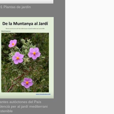
1 Plantas de jardín
antes autòctones del País
lencià per al jardí mediterrani
stenible