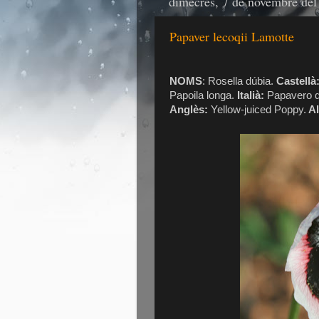
dimecres, 7 de novembre del
Papaver lecoqii Lamotte
NOMS
: Rosella dúbia.
Castellà
Papoila longa.
Italià:
Papavero d
Anglès:
Yellow-juiced Poppy.
A