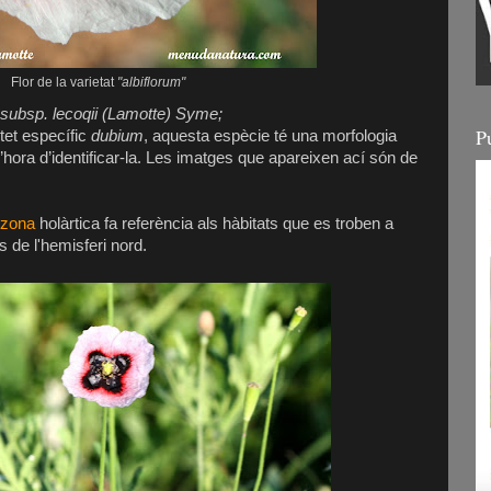
Flor de la varietat
"albiflorum"
subsp. lecoqii (Lamotte) Syme;
P
tet específic
dubium
, aquesta espècie té una morfologia
 l’hora d’identificar-la. Les imatges que apareixen ací són de
zona
holàrtica fa referència als hàbitats que es troben a
s de l'hemisferi nord.