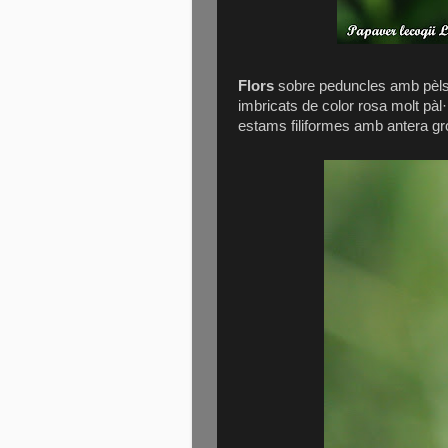
Flors
sobre peduncles amb pèls r
imbricats de color rosa molt pà
estams filiformes amb antera gr