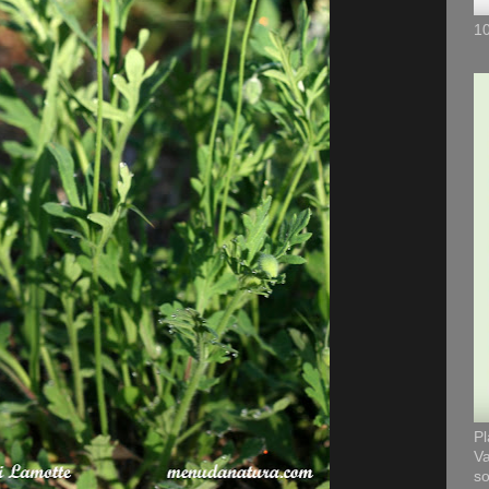
10
Pl
Va
so