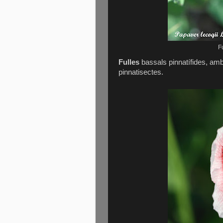
F
Fulles
bassals pinnatífides, amb
pinnatisectes.