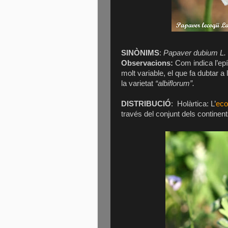
SINÒNIMS
:
Papaver dubium L. 
Observacions:
Com indica l’epí
molt variable, el que fa dubtar a
la varietat
“albiflorum”.
DISTRIBUCIÓ
:
Holàrtica: L’
eco
través del conjunt dels continent