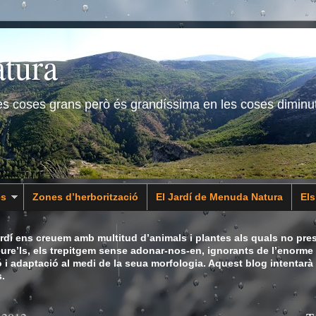
tura
les coses grans però és grandíssima en les coses diminu
es
Zones d’herborització
El Jardí de Menuda Natura
El
dí ens creuem amb multitud d’animals i plantes als quals no pres
eure’ls, els trepitgem sense adonar-nos-en, ignorants de l’enorme 
ó i adaptació al medi de la seua morfologia. Aquest blog intentarà
.