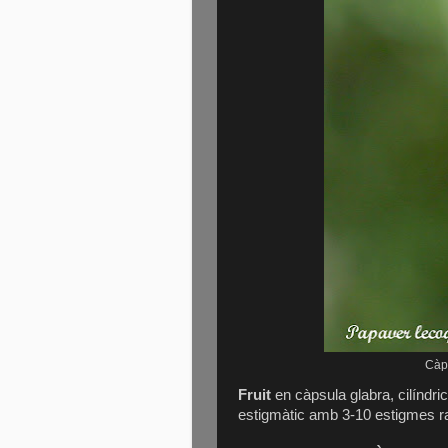
Càps
Fruit
en càpsula glabra, cilíndr
estigmàtic amb 3-10 estigmes ra