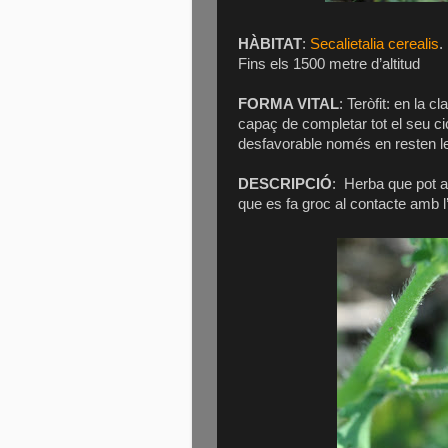
HÀBITAT
:
Secalietalia cerealis
.
Fins els 1500 metre d’altitud
FORMA VITAL
: Teròfit: en la c
capaç de completar tot el seu ci
desfavorable només en resten les
DESCRIPCIÓ
:
Herba que pot ar
que es fa groc al contacte amb l’