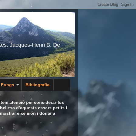
tes. Jacques-Henri B. De
s Fongs
Bibliografia
tem atenció per considerar-los
bellesa d’aquests essers petits i
 mostrar eixe món i donar a