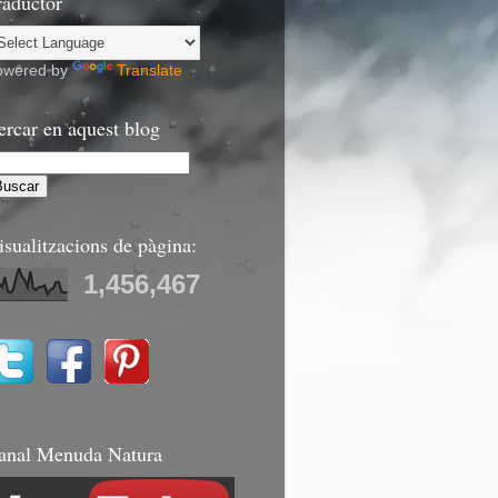
raductor
owered by
Translate
ercar en aquest blog
isualitzacions de pàgina:
1,456,467
anal Menuda Natura