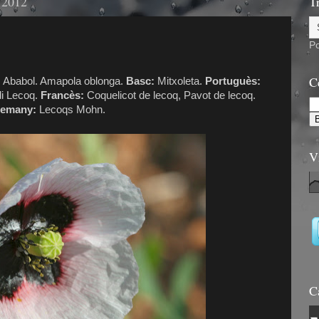
 2012
T
P
C
:
Ababol. Amapola oblonga.
Basc:
Mitxoleta.
Portuguès:
i Lecoq.
Francès:
Coquelicot de lecoq, Pavot de lecoq.
lemany:
Lecoqs Mohn.
V
C