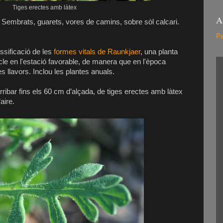
Tiges erectes amb làtex
A
Sembrats, guarets, vores de camins, sobre sòl calcari.
Pa
lassificació de les
formes vitals de Raunkjaer
, una planta
cle en l'estació favorable, de manera que en l'època
 llavors. Inclou les plantes anuals.
ribar fins els 60 cm d’alçada, de tiges erectes amb làtex
aire.