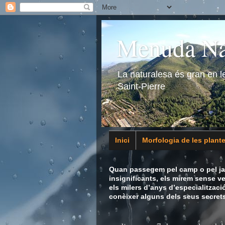
Menuda Na
La naturalesa és gran en 
Saint-Pierre
Inici
Morfologia de les plant
Animalia
Quan passegem pel camp o pel jar
insignificants, els mirem sense v
els milers d’anys d’especialitzaci
conèixer alguns dels seus secrets