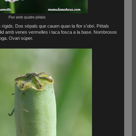
Flor amb quatre pètals
ígids. Dos sèpals que cauen quan la flor s’obri. Pètals
l·lid amb venes vermelles i taca fosca a la base. Nombrosos
oga. Ovari súper.