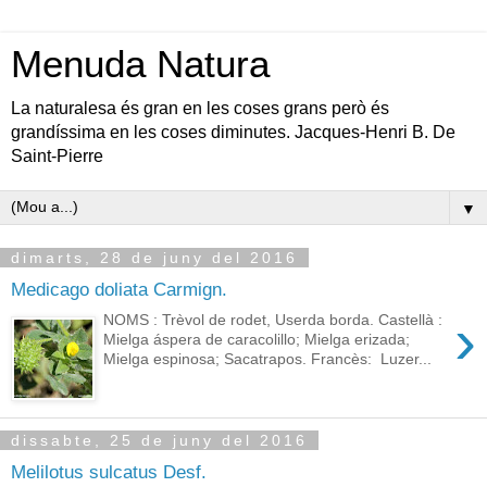
Menuda Natura
La naturalesa és gran en les coses grans però és
grandíssima en les coses diminutes. Jacques-Henri B. De
Saint-Pierre
▼
dimarts, 28 de juny del 2016
Medicago doliata Carmign.
›
NOMS : Trèvol de rodet, Userda borda. Castellà :
Mielga áspera de caracolillo; Mielga erizada;
Mielga espinosa; Sacatrapos. Francès: Luzer...
dissabte, 25 de juny del 2016
Melilotus sulcatus Desf.