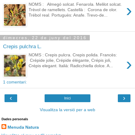
›
NOMS : Almegó solcat. Fenarola. Melilot solcat.
Trèvol de ramellets. Castellà : Corona de olor.
Trébol real. Portuguès: Anafe. Trevo-de...
dimecres, 22 de juny del 2016
Crepis pulchra L.
NOMS : Crepis pulcra. Crepis polida. Francès:
›
Crépide jolie, Crépide élégante, Crépis joli,
Crépis elegant. Italià: Radicchiella dolce. A...
1 comentari:
‹
›
Inici
Visualitza la versió per a web
Dades personals
Menuda Natura