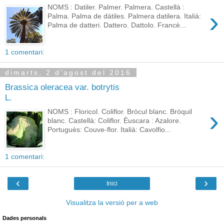
NOMS : Datiler. Palmer. Palmera. Castellà :
›
Palma. Palma de dátiles. Palmera datilera. Italià:
Palma de datteri. Dattero. Dattolo. Francè...
1 comentari:
dimarts, 2 d’agost del 2016
Brassica oleracea var. botrytis
L.
›
NOMS : Floricol. Coliflor. Bròcul blanc. Bròquil
blanc. Castellà: Coliflor. Èuscara : Azalore.
Portuguès: Couve-flor. Italià: Cavolfio...
1 comentari:
‹
›
Inici
Visualitza la versió per a web
Dades personals