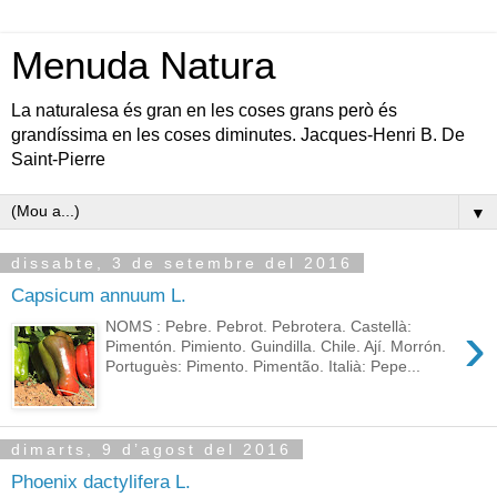
Menuda Natura
La naturalesa és gran en les coses grans però és
grandíssima en les coses diminutes. Jacques-Henri B. De
Saint-Pierre
▼
dissabte, 3 de setembre del 2016
Capsicum annuum L.
›
NOMS : Pebre. Pebrot. Pebrotera. Castellà:
Pimentón. Pimiento. Guindilla. Chile. Ají. Morrón.
Portuguès: Pimento. Pimentão. Italià: Pepe...
dimarts, 9 d’agost del 2016
Phoenix dactylifera L.