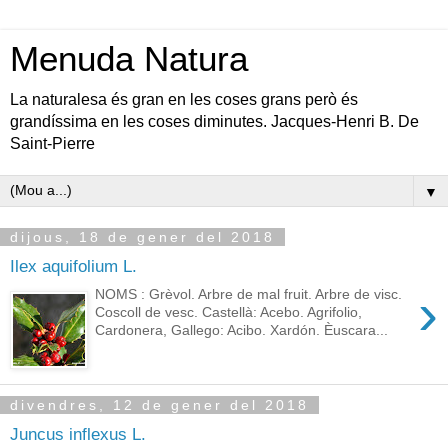
Menuda Natura
La naturalesa és gran en les coses grans però és
grandíssima en les coses diminutes. Jacques-Henri B. De
Saint-Pierre
▼
dijous, 18 de gener del 2018
Ilex aquifolium L.
›
NOMS : Grèvol. Arbre de mal fruit. Arbre de visc.
Coscoll de vesc. Castellà: Acebo. Agrifolio,
Cardonera, Gallego: Acibo. Xardón. Èuscara...
divendres, 12 de gener del 2018
Juncus inflexus L.