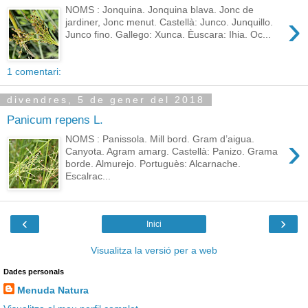
NOMS : Jonquina. Jonquina blava. Jonc de
›
jardiner, Jonc menut. Castellà: Junco. Junquillo.
Junco fino. Gallego: Xunca. Èuscara: Ihia. Oc...
1 comentari:
divendres, 5 de gener del 2018
Panicum repens L.
›
NOMS : Panissola. Mill bord. Gram d’aigua.
Canyota. Agram amarg. Castellà: Panizo. Grama
borde. Almurejo. Portuguès: Alcarnache.
Escalrac...
‹
›
Inici
Visualitza la versió per a web
Dades personals
Menuda Natura