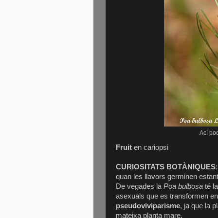
Ací po
Fruit
en cariopsi
CURIOSITATS BOTÀNIQUES
quan les llavors germinen estant
De vegades la
Poa bulbosa
té la
asexuals que es transformen en 
pseudoviviparisme
, ja que la 
mateixa planta mare.