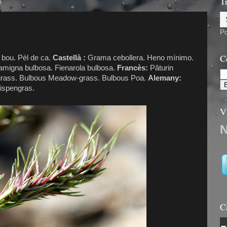
3
T
P
C
 bou. Pèl de ca.
Castellà :
Grama cebollera. Heno mínimo.
migna bulbosa. Fienarola bulbosa.
Francès:
Pâturin
rass. Bulbous Meadow-grass. Bulbous Poa.
Alemany:
rispengras.
V
C