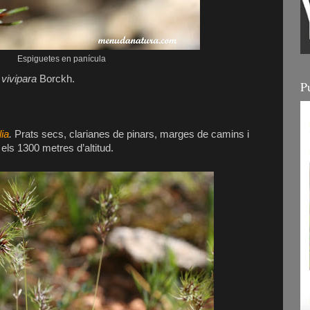
Espiguetes en panícula
.
vivipara
Borckh.
P
ia
.
Prats secs, clarianes de pinars, marges de camins i
s els 1300 metres d’altitud.