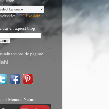
raductor
owered by
Translate
ercar en aquest blog
isualitzacions de pàgina:
NaN
anal Menuda Natura