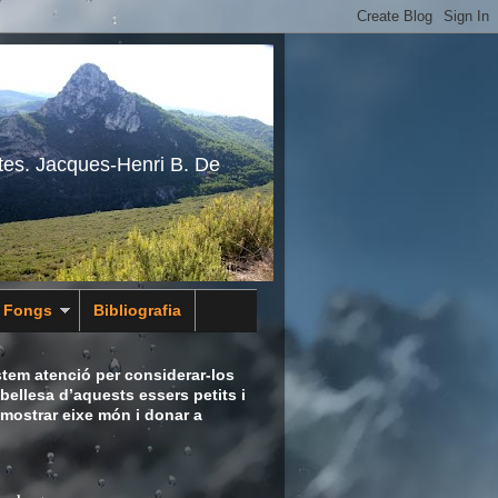
tes. Jacques-Henri B. De
s Fongs
Bibliografia
tem atenció per considerar-los
bellesa d’aquests essers petits i
 mostrar eixe món i donar a