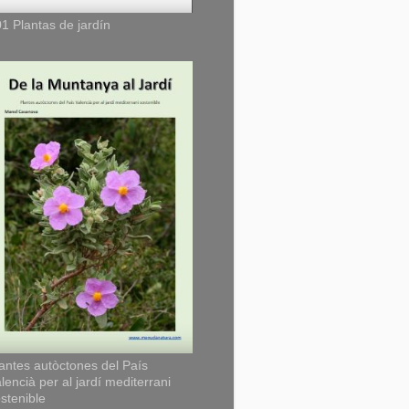
1 Plantas de jardín
antes autòctones del País
lencià per al jardí mediterrani
stenible