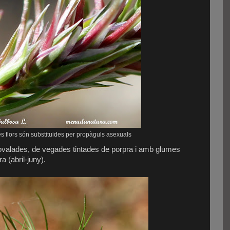
s flors són substituides per propàguls asexuals
ovalades, de vegades tintades de porpra i amb glumes
a (abril-juny).