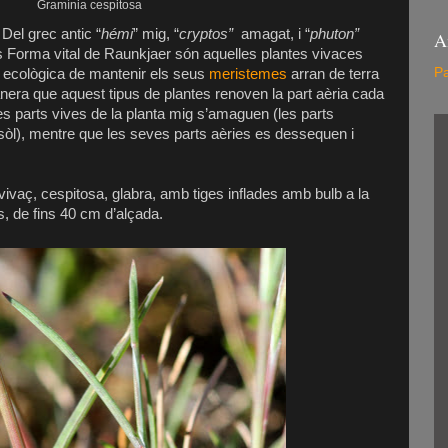
Gramínia cespitosa
Del grec antic “
hémi
” mig, “
cryptos”
amagat, i “
phuton”
A
les Forma vital de Raunkjaer són aquelles plantes vivaces
Pa
a ecològica de mantenir els seus
meristemes
arran de terra
nera que aquest tipus de plantes renoven la part aèria cada
les parts vives de la planta mig s’amaguen (les parts
 sòl), mentre que les seves parts aèries es dessequen i
vivaç, cespitosa, glabra, amb tiges inflades amb bulb a la
es, de fins 40 cm d’alçada.