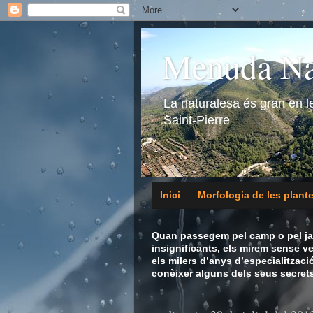
Menuda Na
La naturalesa és gran en 
Saint-Pierre
Inici
Morfologia de les plant
Animalia
Quan passegem pel camp o pel jar
insignificants, els mirem sense v
els milers d’anys d’especialitzaci
conèixer alguns dels seus secrets