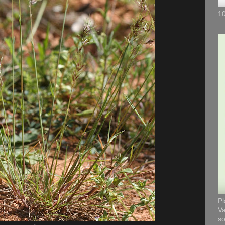
10
Pl
Va
so