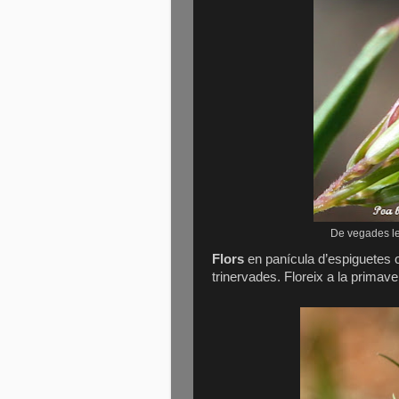
De vegades le
Flors
en panícula d’espiguetes 
trinervades. Floreix a la primaver