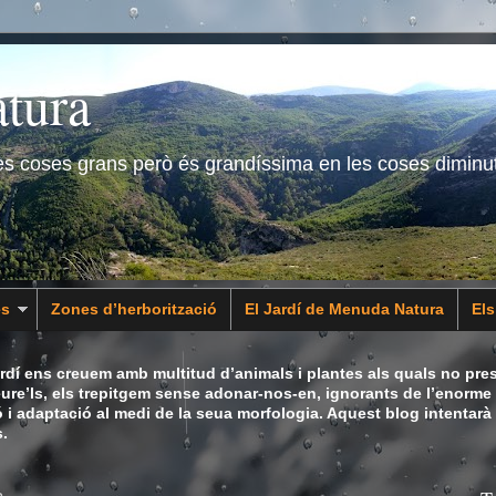
tura
les coses grans però és grandíssima en les coses diminu
es
Zones d’herborització
El Jardí de Menuda Natura
El
dí ens creuem amb multitud d’animals i plantes als quals no pres
eure’ls, els trepitgem sense adonar-nos-en, ignorants de l’enorme 
ó i adaptació al medi de la seua morfologia. Aquest blog intentarà
.