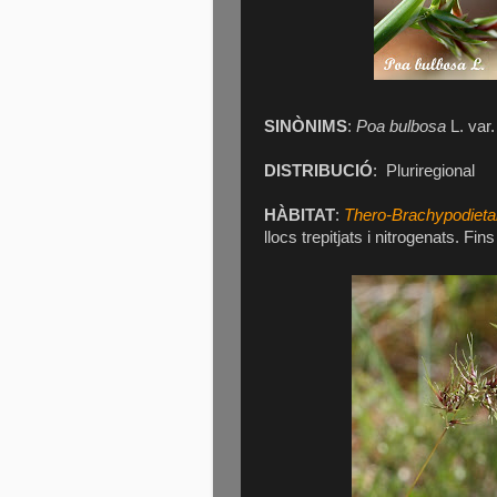
SINÒNIMS
:
Poa bulbosa
L. var
DISTRIBUCIÓ
:
Pluriregional
HÀBITAT
:
Thero-Brachypodietal
llocs trepitjats i nitrogenats. Fin