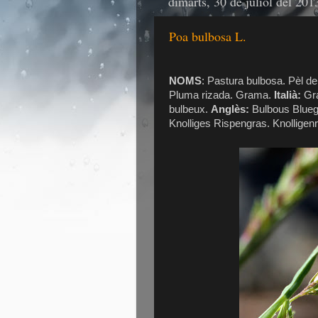
dimarts, 30 de juliol del 201
Poa bulbosa L.
NOMS
: Pastura bulbosa. Pèl de
Pluma rizada. Grama.
Italià:
Gra
bulbeux.
Anglès:
Bulbous Blueg
Knolliges Rispengras. Knolligen