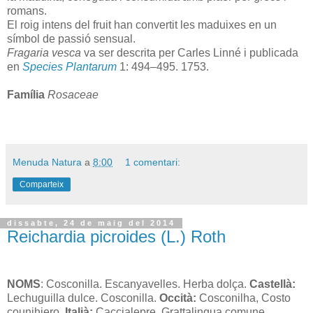
romans.
El roig intens del fruit han convertit les maduixes en un
símbol de passió sensual.
Fragaria vesca
va ser descrita per Carles Linné i publicada
en
Species Plantarum
1: 494–495. 1753.
Família
Rosaceae
Menuda Natura
a
8:00
1 comentari:
Comparteix
dissabte, 24 de maig del 2014
Reichardia picroides (L.) Roth
NOMS
: Cosconilla. Escanyavelles. Herba dolça.
Castellà:
Lechuguilla dulce. Cosconilla.
Occità:
Cosconilha, Costo
counihiero.
Italià:
Caccialepre. Grattalingua comune.