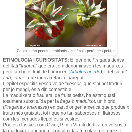
Calicle amb peces semblants als sèpals però més petites
ETIMOLOGIA I CURIOSITATS:
El genèric
Fragaria
deriva
del llatí "
fragum
" que era com denominaven les maduixes
però també el fruit de l’arbocer, (
Arbutus unedo
)
, i del sufix
“-
aria, -ariae”
que indica relació, paregut.
L’epítet específic
vesca
ve de "
vescor
" que s’hi pot traduir
per jo mengi, és a dir, comestible.
La maduixera o fraulera, de fruits petits, ha estat quasi
totalment substituïda per la
fraga
o
maduixot
, un híbrid
(
Fragaria x ananassa
) en part d'origen americà que produeix
fruits més gruixuts, tot i que no tan saborosos ni flairosos
com les menudes llepolies silvestres.
Poetes clàssics com Ovidi, Plini i Virgili dedicaren versos a
la maduixa, coneguda i consumida amb plaer per grecs i