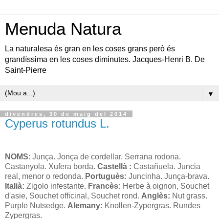
Menuda Natura
La naturalesa és gran en les coses grans però és
grandíssima en les coses diminutes. Jacques-Henri B. De
Saint-Pierre
▼
divendres, 30 de maig del 2014
Cyperus rotundus L.
NOMS
: Junça. Jonça de cordellar. Serrana rodona.
Castanyola. Xufera borda.
Castellà :
Castañuela. Juncia
real, menor o redonda.
Portuguès:
Juncinha. Junça-brava.
Italià:
Zigolo infestante
. Francès:
Herbe à oignon, Souchet
d'asie, Souchet officinal, Souchet rond.
Anglès:
Nut grass.
Purple Nutsedge.
Alemany:
Knollen-Zypergras. Rundes
Zypergras.