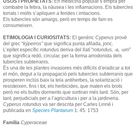
USOS I PROPIETATS
: En medicina popular s’empra per
combatre la febra, la nàusea i les inflamacions. Els tubercles
torrats i molts s’apliquen a ferides i irritacions.
Els tubercles són amargs, però en temps de fam es
consumeixen.
ETIMOLOGIA I CURIOSITATS:
El genèric
Cyperus
prové
del grec “
kýpeiros”
que significa punta afilada, jonc.
L’epítet específic
rotundus
deriva del llatí “
rotundus, -a, -um
”
que significa redó, circular, per la forma arrodonida dels
tubercles subterranis.
És una de les plantes invasores més difícils d’eradicar a tot
el món, degut a la propagació pels tubercles subterranis que
prosperen inclús baix la tela antiherbes, la solarització i
resisteixen, fins i tot, els herbicides, que maten els brots
però no els bulbs dorments que sortiran més tard. Són, per
tant, perjudicials per a l’agricultura i per a la jardineria.
Cyperus rotundus
va ser descrita per Carles Linné i
publicada en
Species Plantarum
1: 45. 1753
Família
Cyperaceae