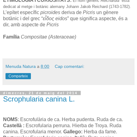
ETIMOLOGIA I CURIOSITATS:
El nom genèric
Reichardia
està
dedicat al metge i botànic alemany Johann Jakob Reichard (1743-1782).
L’epítet específic
picroides
deriva de
Picris
un gènere
botànic i del grec “
εἷδος eidos
” que significa aspecte, és a
dir, amb aspecte de
Picris
Família
Compositae (Asteraceae)
Menuda Natura
a
8:00
Cap comentari:
Comparteix
dimecres, 21 de maig del 2014
Scrophularia canina L.
NOMS
: Escrofulària de ca. Herba pudenta. Ruda de ca.
Castellà :
Escrofularia perruna. Hierba de Troya. Ruda
canina. Escrofularia menor.
Gallego:
Herba da fame.