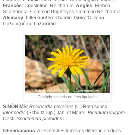
Francès:
Cousteline. Reichardie.
Anglès:
French
Scorzonera. Common Brighteyes. Common Reichardia.
Alemany:
bitterkraut Reichardie.
Grec:
Όψωμο.
Πολυριζούσα. Γαλατσίδα.
Capítols solitaris de flors ligulades
SINÒNIMS
:
Reichardia picroides
(L.) Roth subsp.
intermedia
(Schultz Bip.) Jah. et Maire;
Picridium
vulgare
Desf.;
Scorzonera picroides
L.
Observacions
: A les nostres terres es diferencien dues