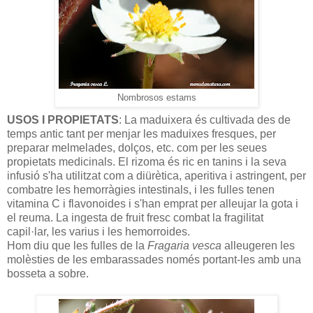
Nombrosos estams
USOS I PROPIETATS
: La maduixera és cultivada des de
temps antic tant per menjar les maduixes fresques, per
preparar melmelades, dolços, etc. com per les seues
propietats medicinals. El rizoma és ric en tanins i la seva
infusió s'ha utilitzat com a diürètica, aperitiva i astringent, per
combatre les hemorràgies intestinals, i les fulles tenen
vitamina C i flavonoides i s'han emprat per alleujar la gota i
el reuma. La ingesta de fruit fresc combat la fragilitat
capil·lar, les varius i les hemorroides.
Hom diu que les fulles de la
Fragaria vesca
alleugeren les
molèsties de les embarassades només portant-les amb una
bosseta a sobre.