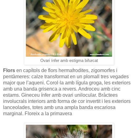
Ovari ínfer amb estigma bifurcat
Flors
en capítols de flors hermafrodites, zigomorfes i
pentàmeres: calze transformat en un plomall tres vegades
major que l’aqueni. Corol·la amb lígula groga, les exteriors
amb una banda grisenca a revers. Androceu amb cinc
estams. Gineceu ínfer amb ovari unilocular. Bràctees
involucrals interiors amb forma de cor invertit i les exteriors
lanceolades, totes amb una ampla banda escariosa
marginal. Floreix a la primavera