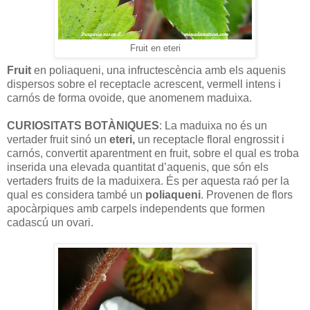
Fruit en eteri
Fruit
en poliaqueni, una infructescència amb els aquenis
dispersos sobre el receptacle acrescent, vermell intens i
carnós de forma ovoide, que anomenem maduixa.
CURIOSITATS BOTÀNIQUES
: La maduixa no és un
vertader fruit sinó un
eteri,
un receptacle floral engrossit i
carnós, convertit aparentment en fruit, sobre el qual es troba
inserida una elevada quantitat d’aquenis, que són els
vertaders fruits de la maduixera. És per aquesta raó per la
qual es considera també un
poliaqueni
. Provenen de flors
apocàrpiques amb carpels independents que formen
cadascú un ovari.