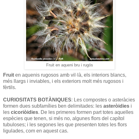
Fruit en aqueni bru i rugós
Fruit
en aquenis rugosos amb vil·là, els interiors blancs,
més llargs i inviables, i els exteriors molt més rugosos i
fèrtils.
CURIOSITATS BOTÀNIQUES
: Les compostes o asteràcies
formen dues subfamílies ben delimitades: les
asteròidies
i
les
cicoriòidies
. De les primeres formen part totes aquelles
espècies que tenen, si més no, algunes flors del capítol
tubuloses; i les segones les que presenten totes les flors
ligulades, com en aquest cas.