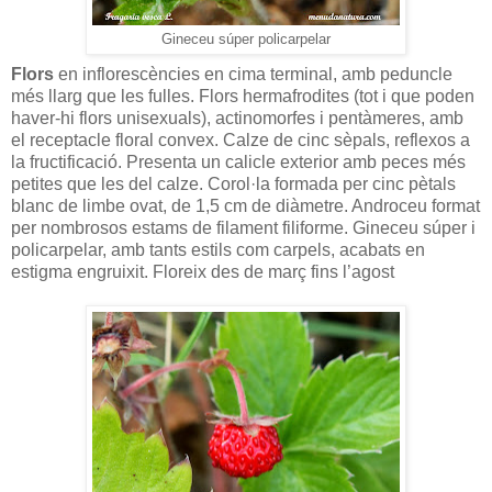
Gineceu súper policarpelar
Flors
en inflorescències en cima terminal, amb peduncle
més llarg que les fulles. Flors hermafrodites (tot i que poden
haver-hi flors unisexuals), actinomorfes i pentàmeres, amb
el receptacle floral convex. Calze de cinc sèpals, reflexos a
la fructificació. Presenta un calicle exterior amb peces més
petites que les del calze. Corol·la formada per cinc pètals
blanc de limbe ovat, de 1,5 cm de diàmetre. Androceu format
per nombrosos estams de filament filiforme. Gineceu súper i
policarpelar, amb tants estils com carpels, acabats en
estigma engruixit. Floreix des de març fins l’agost