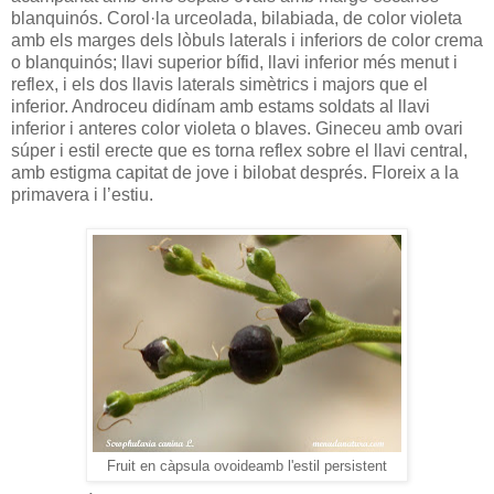
blanquinós. Corol·la urceolada, bilabiada, de color violeta
amb els marges dels lòbuls laterals i inferiors de color crema
o blanquinós; llavi superior bífid, llavi inferior més menut i
reflex, i els dos llavis laterals simètrics i majors que el
inferior. Androceu didínam amb estams soldats al llavi
inferior i anteres color violeta o blaves. Gineceu amb ovari
súper i estil erecte que es torna reflex sobre el llavi central,
amb estigma capitat de jove i bilobat després. Floreix a la
primavera i l’estiu.
Fruit en càpsula ovoideamb l'estil persistent