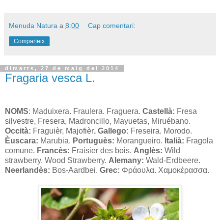
Menuda Natura
a
8:00
Cap comentari:
Comparteix
dimarts, 27 de maig del 2014
Fragaria vesca L.
NOMS
: Maduixera. Fraulera. Fraguera.
Castellà:
Fresa
silvestre, Fresera, Madroncillo, Mayuetas, Miruébano.
Occità:
Fraguièr, Majofièr
. Gallego:
Freseira. Morodo.
Èuscara:
Marubia.
Portuguès:
Morangueiro.
Italià:
Fragola
comune.
Francès:
Fraisier des bois.
Anglès:
Wild
strawberry. Wood Strawberry.
Alemany:
Wald-Erdbeere.
Neerlandès:
Bos-Aardbei.
Grec:
Φράουλα. Χαμοκέρασσα.