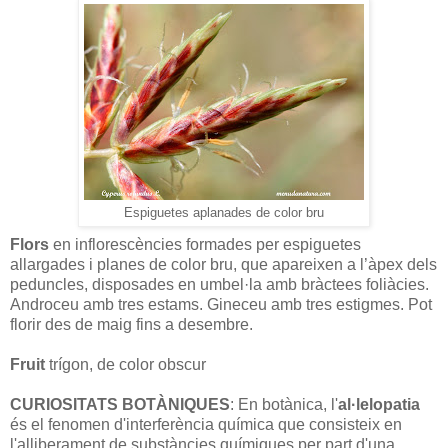
Espiguetes aplanades de color bru
Flors
en inflorescències formades per espiguetes
allargades i planes de color bru, que apareixen a l’àpex dels
peduncles, disposades en umbel·la amb bràctees foliàcies.
Androceu amb tres estams. Gineceu amb tres estigmes. Pot
florir des de maig fins a desembre.
Fruit
trígon, de color obscur
CURIOSITATS BOTÀNIQUES
: En botànica, l'
al·lelopatia
és el fenomen d'interferència química que consisteix en
l'alliberament de substàncies químiques per part d'una