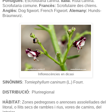
Portuguès:
Escrofularia canina.
Italià:
Ruta canina.
Scrofularia comune.
Francès:
Scrofulaire des chiens.
Anglès:
Dog figwort. French Figwort.
Alemany:
Hunds-
Braunwurz.
Inflorescències en dicasi
SINÒNIMS
:
Tomiephyllum
caninum
(L.) Fourr.
DISTRIBUCIÓ
:
Pluriregional
HÀBITAT
: Zones pedregoses o arenoses assolellades del
litoral, o llits secs de rambles i rius, vores de camins, del