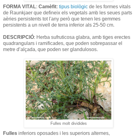
FORMA VITAL
:
Camèfit:
tipus biològic
de les formes vitals
de Raunkjaer que defineix els vegetals amb les seues parts
aèries persistents tot l'any però que tenen les gemmes
persistents a un nivell de terra inferior als 25-50 cm.
DESCRIPCIÓ
: Herba sufruticosa glabra, amb tiges erectes
quadrangulars i ramificades, que poden sobrepassar el
metre d’alçada, que poden ser glandulosos.
Fulles molt dividides
Fulles
inferiors oposades i les superiors alternes,