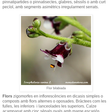
pinnatipartides o pinnatisectes, glabres, sèssils o amb curt
pecíol, amb segments asimètrics irregularment serrats.
Flor bilabiada
Flors
zigomorfes en inflorescències en dicasis simples o
composts amb flors alternes o oposades. Bràctees com les
fulles, les inferiors
i lanceolades les superiors. Calze
acampanat amb cinc sèpals ovals amb marge escariós