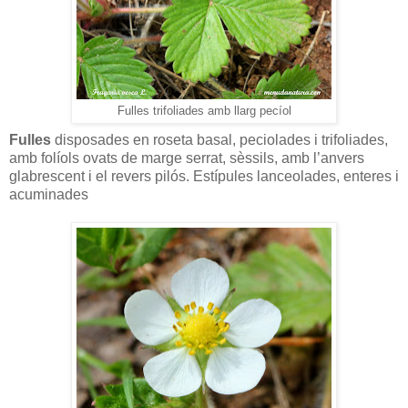
Fulles trifoliades amb llarg pecíol
Fulles
disposades en roseta basal, peciolades i trifoliades,
amb folíols ovats de marge serrat, sèssils, amb l’anvers
glabrescent i el revers pilós. Estípules lanceolades, enteres i
acuminades