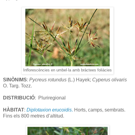
Inflorescències en umbel·la amb bràctees foliàcies
SINÒNIMS
:
Pycreus rotundus
(L.) Hayek;
Cyperus olivaris
O. Targ. Tozz.
DISTRIBUCIÓ
:
Pluriregional
HÀBITAT
:
Diplotaxion erucoidis
.
Horts, camps, sembrats.
Fins els 800 metres d’altitud.