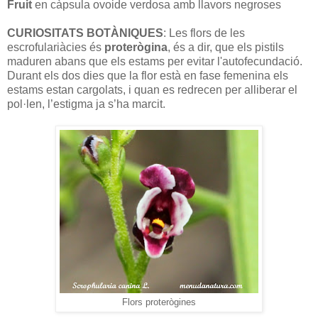
Fruit
en càpsula ovoide verdosa amb llavors negroses
CURIOSITATS BOTÀNIQUES
: Les flors de les
escrofulariàcies és
proterògina
, és a dir, que els pistils
maduren abans que els estams per evitar l'autofecundació.
Durant els dos dies que la flor està en fase femenina els
estams estan cargolats, i quan es redrecen per alliberar el
pol·len, l’estigma ja s’ha marcit.
Flors proterògines