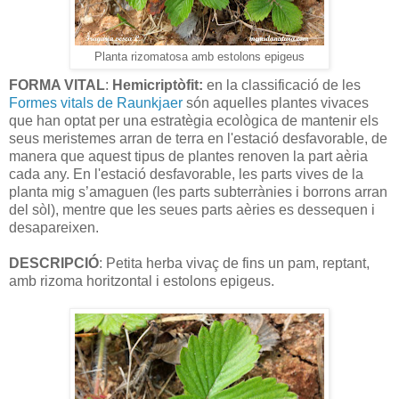
Planta rizomatosa amb estolons epigeus
FORMA VITAL
:
Hemicriptòfit:
en la classificació de les
Formes vitals de Raunkjaer
són aquelles plantes vivaces
que han optat per una estratègia ecològica de mantenir els
seus meristemes arran de terra en l'estació desfavorable, de
manera que aquest tipus de plantes renoven la part aèria
cada any. En l'estació desfavorable, les parts vives de la
planta mig s’amaguen (les parts subterrànies i borrons arran
del sòl), mentre que les seues parts aèries es dessequen i
desapareixen.
DESCRIPCIÓ
: Petita herba vivaç de fins un pam, reptant,
amb rizoma horitzontal i estolons epigeus.