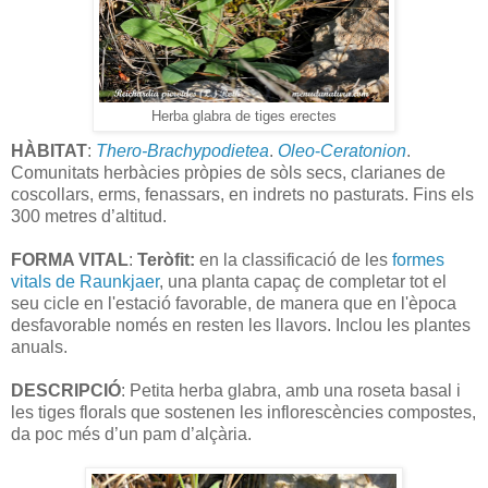
Herba glabra de tiges erectes
HÀBITAT
:
Thero-Brachypodietea
.
Oleo
-
Ceratonion
.
Comunitats herbàcies pròpies de sòls secs, clarianes de
coscollars, erms, fenassars, en indrets no pasturats. Fins els
300 metres d’altitud.
FORMA VITAL
:
Teròfit:
en la classificació de les
formes
vitals de Raunkjaer
, una planta capaç de completar tot el
seu cicle en l'estació favorable, de manera que en l'època
desfavorable només en resten les llavors. Inclou les plantes
anuals.
DESCRIPCIÓ
: Petita herba glabra, amb una roseta basal i
les tiges florals que sostenen les inflorescències compostes,
da poc més d’un pam d’alçària.