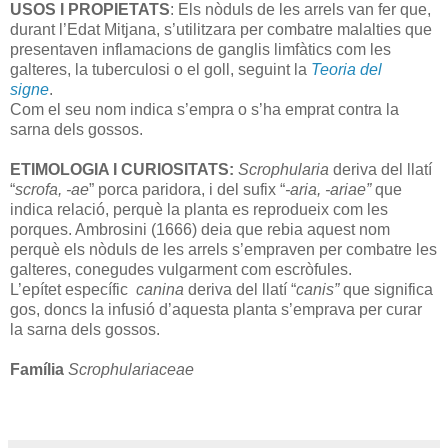
USOS I PROPIETATS
: Els nòduls de les arrels van fer que,
durant l’Edat Mitjana, s’utilitzara per combatre malalties que
presentaven inflamacions de ganglis limfàtics com les
galteres, la tuberculosi o el goll, seguint la
Teoria del
signe
.
Com el seu nom indica s’empra o s’ha emprat contra la
sarna dels gossos.
ETIMOLOGIA I CURIOSITATS:
Scrophularia
deriva del llatí
“
scrofa, -ae
” porca paridora, i del sufix “
-aria, -ariae”
que
indica relació, perquè la planta es reprodueix com les
porques. Ambrosini (1666) deia que rebia aquest nom
perquè els nòduls de les arrels s’empraven per combatre les
galteres, conegudes vulgarment com escròfules.
L’epítet específic
canina
deriva del llatí “
canis”
que significa
gos, doncs la infusió d’aquesta planta s’emprava per curar
la sarna dels gossos.
Família
Scrophulariaceae