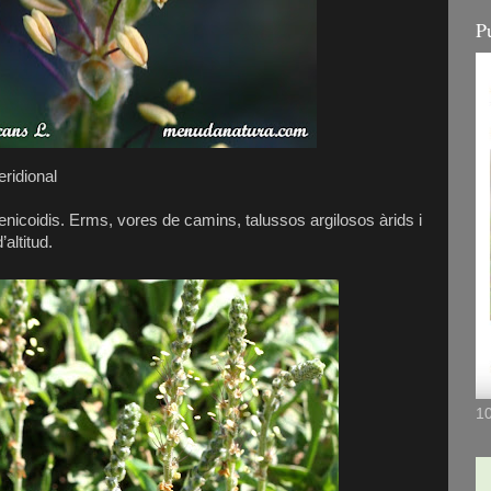
P
ridional
enicoidis. Erms, vores de camins, talussos argilosos àrids i
’altitud.
10