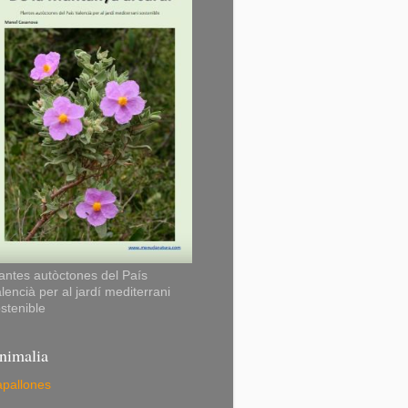
antes autòctones del País
lencià per al jardí mediterrani
stenible
nimalia
pallones