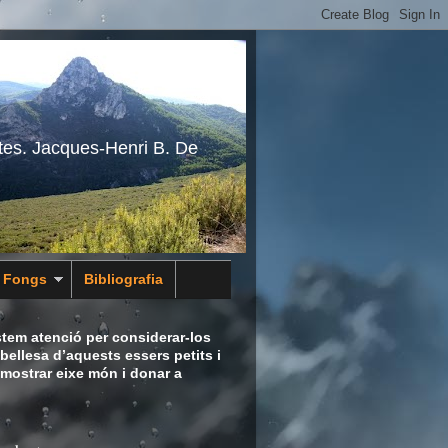
tes. Jacques-Henri B. De
s Fongs
Bibliografia
tem atenció per considerar-los
bellesa d’aquests essers petits i
 mostrar eixe món i donar a