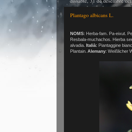
dissabte, 31 de desembre de
Plantago albicans L.
NOMS
: Herba-fam. Pa-eixut. Pe
Resbala-muchachos. Hierba ser
alvadia.
Italià:
Piantaggine bian
Plantain.
Alemany
: Weißlicher 