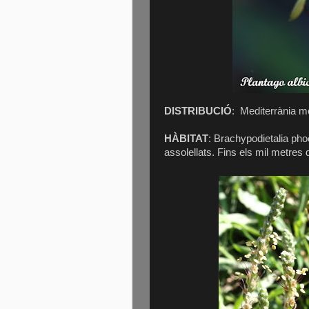
DISTRIBUCIÓ
:
Mediterrània me
HÀBITAT
: Brachypodietalia pho
assolellats. Fins els mil metres d