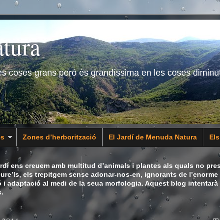
tura
les coses grans però és grandíssima en les coses diminu
es
Zones d’herborització
El Jardí de Menuda Natura
El
dí ens creuem amb multitud d’animals i plantes als quals no pres
eure’ls, els trepitgem sense adonar-nos-en, ignorants de l’enorme 
ó i adaptació al medi de la seua morfologia. Aquest blog intentarà
.