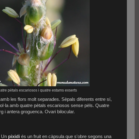
atre pètals escariosos i quatre estams exserts
, amb les flors molt separades. Sèpals diferents entre sí,
rol·la amb quatre pètals escariosos sense pèls. Quatre
g i antera groguenca. Ovari bilocular.
: Un
pixidi
és un fruit en càpsula que s'obre segons una