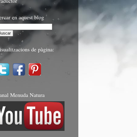
raductor
ercar en aquest blog
isualitzacions de pàgina:
anal Menuda Natura