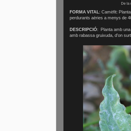
De la 
FORMA VITAL
: Camèfit: Plant
perdurants aèries a menys de 40
DESCRIPCIÓ
:
Planta amb una t
amb rabassa gruixuda, d’on surt