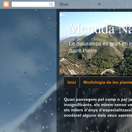
Menuda Na
La naturalesa és gran en 
Saint-Pierre
Inici
Morfologia de les plant
Animalia
Quan passegem pel camp o pel jar
insignificants, els mirem sense v
els milers d’anys d’especialitzaci
conèixer alguns dels seus secrets