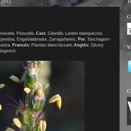
l 2011
T
C
nosella. Pinosella.
Cast.
Gitanilla. Lantén blanquecino.
pentina. Engañalabrador. Zarragañanes.
Por.
Tanchagem-
castra.
Francés:
Plantain blanchissant
. Anglés:
Silvery
V
Wegerich.
C