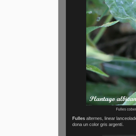
Fulles cober
Fulles
alternes, linear lanceolade
dona un color gris argentí.