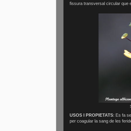
fissura transversal circular que 
USOS I PROPIETATS
: Es fa se
per coagular la sang de les ferid