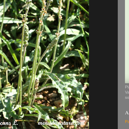
Pl
Va
so
A
Pa