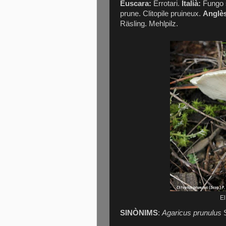
Èuscara:
Errotari.
Italià:
Fungo s
prune. Clitopile pruineux.
Anglè
Räsling. Mehlpilz.
El
SINÒNIMS
:
Agaricus prunulus
S