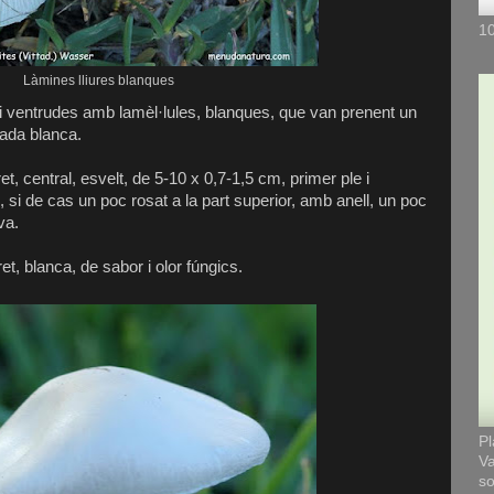
10
Làmines lliures blanques
s i ventrudes amb lamèl·lules, blanques, que van prenent un
ada blanca.
t, central, esvelt, de 5-10 x 0,7-1,5 cm, primer ple i
is, si de cas un poc rosat a la part superior, amb anell, un poc
va.
, blanca, de sabor i olor fúngics.
Pl
Va
so