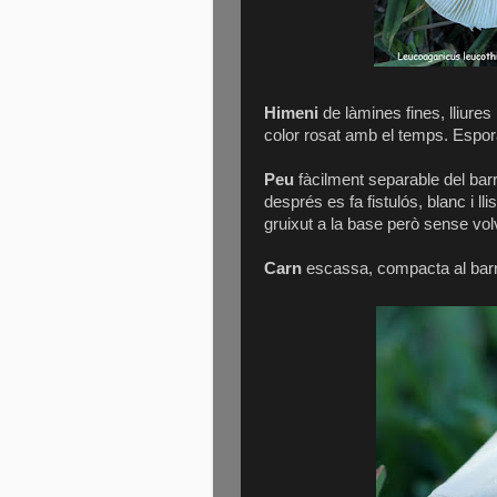
Himeni
de làmines fines, lliure
color rosat amb el temps. Espor
Peu
fàcilment separable del barre
després es fa fistulós, blanc i ll
gruixut a la base però sense vol
Carn
escassa, compacta al barret