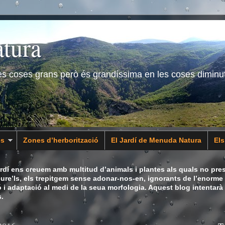
tura
les coses grans però és grandíssima en les coses diminu
es
Zones d’herborització
El Jardí de Menuda Natura
El
dí ens creuem amb multitud d’animals i plantes als quals no pres
eure’ls, els trepitgem sense adonar-nos-en, ignorants de l’enorme 
ó i adaptació al medi de la seua morfologia. Aquest blog intentarà
.