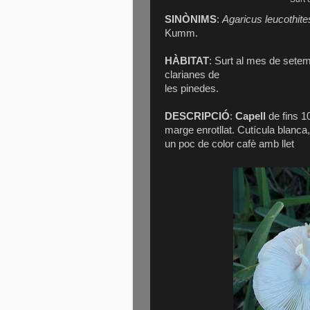
SINÒNIMS
:
Agaricus leucothit
Kumm.
HÀBITAT
: Surt al mes de setem
clarianes de
les pinedes.
DESCRIPCIÓ
:
Capell
de fins 1
marge enrotllat. Cutícula blanca
un poc de color cafè amb llet