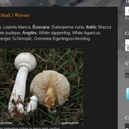
 2016
T
ittad.) Wasser
P
a. Lepiota blanca.
Èuscara:
Galanperna zuria.
Italià:
Mazza
C
ote pudique.
Anglès:
White dapperling
, White Agaricus
eriger Schirmpilz. Gemeine Egerlingsschirmling.
V
C
en setembre sobre la gepa dels jardins