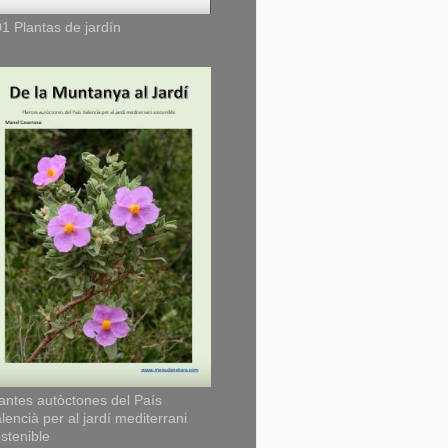
1 Plantas de jardín
antes autòctones del País
lencià per al jardí mediterrani
stenible