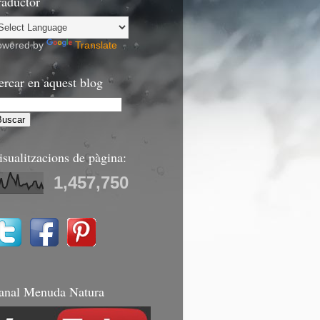
raductor
owered by
Translate
ercar en aquest blog
isualitzacions de pàgina:
1,457,750
anal Menuda Natura