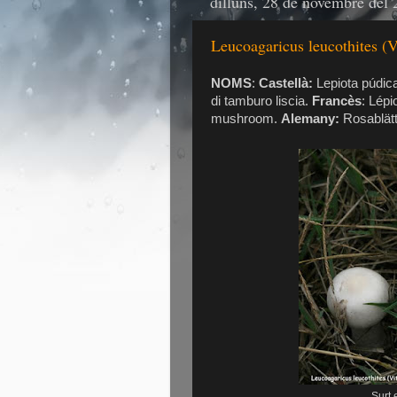
dilluns, 28 de novembre del
Leucoagaricus leucothites (V
NOMS
:
Castellà:
Lepiota púdic
di tamburo liscia.
Francès
: Lépi
mushroom.
Alemany:
Rosablätt
Surt 