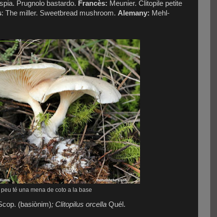
pia. Prugnolo bastardo.
Francès:
Meunier.
Clitopile petite
s
: The miller. Sweetbread mushroom.
Alemany:
Mehl-
 peu té una mena de coto a la base
cop. (basiònim)
; Clitopilus orcella
Quél.