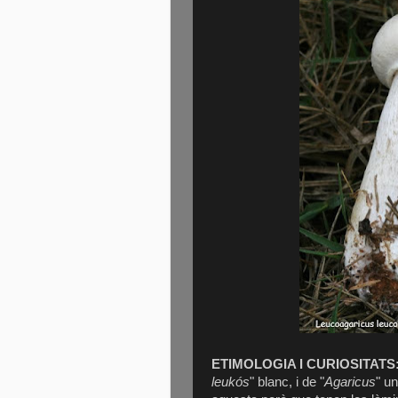
ETIMOLOGIA I CURIOSITATS
leukós
" blanc, i de "
Agaricus
" u