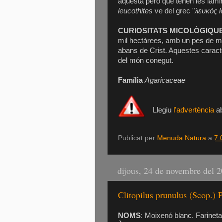
aquesta però que tenen les làmi
leucothites
ve del grec "
λευκός 
CURIOSITATS MICOLÒGIQU
mil hectàrees, amb un pes de m
abans de Crist. Aquestes caracte
del món conegut.
Família
Agaricaceae
Llegiu
l'advertència
ab
Publicat per
Menuda Natura
a
7:
dijous, 24 de novembre del 
Clitopilus prunulus (Scop.)
NOMS
: Moixenó blanc. Farinet