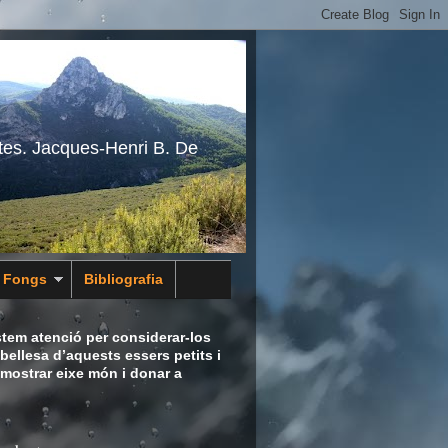
tes. Jacques-Henri B. De
s Fongs
Bibliografia
tem atenció per considerar-los
bellesa d’aquests essers petits i
 mostrar eixe món i donar a