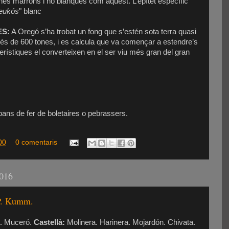
nes marrons i no blanques com aquest. L’epítet específic
leukós
" blanc
ES:
A Oregó s’ha trobat un fong que s’estén sota terra quasi
és de 600 tones, i es calcula que va començar a estendre’s
rístiques el converteixen en el ser viu més gran del gran
ans de fer de boletaires o pebrassers.
00
0 comentaris
2016
 P. Kumm.
a. Muceró.
Castellà:
Molinera. Harinera. Mojardón. Chivata.