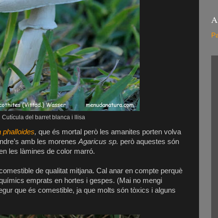
A
Pa
Cutícula del barret blanca i llisa
 phalloides
,
que és mortal però les amanites porten volva
fondre’s amb les morenes
Agaricus sp.
però aquestes són
en les làmines de color marró.
comestible de qualitat mitjana. Cal anar en compte perquè
 químics emprats en hortes i gespes. (Mai no mengi
segur que és comestible, ja que molts són tòxics i alguns