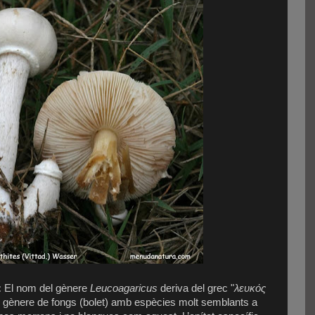
:
El nom del gènere
Leucoagaricus
deriva del grec "
λευκός
n gènere de fongs (bolet) amb espècies molt semblants a