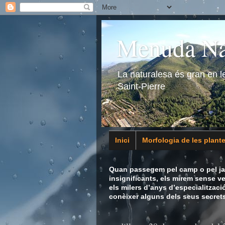
Menuda Na
La naturalesa és gran en 
Saint-Pierre
Inici
Morfologia de les plant
Animalia
Quan passegem pel camp o pel jar
insignificants, els mirem sense v
els milers d’anys d’especialitzaci
conèixer alguns dels seus secrets