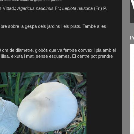
es
Vittad.;
Agaricus naucinus
Fr.;
Lepiota naucina
(Fr.) P.
bre sobre la gespa dels jardins i els prats. També a les
P
0 cm de diàmetre, globós que va fent-se convex i pla amb el
, llisa, eixuta i mat, sense esquames. El centre pot prendre