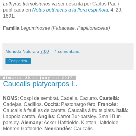
Lathyrus tremolsianus
va ser descrita per Carlos Pau i
publicada en
Notas botánicas a la flora española.
4: 29.
1891.
Família
Leguminosae (Fabaceae, Papilionaceae)
Menuda Natura
a
7:00
4 comentaris:
Comparteix
dimarts, 20 de juny del 2017
Caucalis platycarpos L.
NOMS
: Cospí de sembrat. Cadells. Caxurro.
Castellà
:
Cadejas. Cadillos.
Occità
: Pastonargo fèro.
Francès
:
Caucalis à feuilles de carotte. Caucalis à fruits plats.
Italià:
Lappola carota.
Anglès:
Carrot Bur-parsley. Small Bur-
parsley.
Alemany:
Acker-Haftdolde. Kletten Haftdolde.
Möhren-Haftdolde.
Neerlandès:
Caucalis.