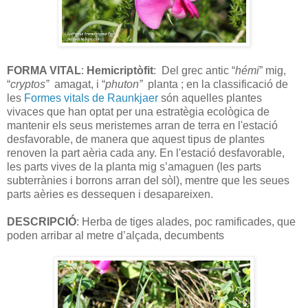
FORMA VITAL
:
Hemicriptòfit
: Del grec antic “
hémi
” mig,
“
cryptos”
amagat, i “
phuton”
planta ; en la classificació de
les
Formes vitals de Raunkjaer
són aquelles plantes
vivaces que han optat per una estratègia ecològica de
mantenir els seus meristemes arran de terra en l'estació
desfavorable, de manera que aquest tipus de plantes
renoven la part aèria cada any. En l'estació desfavorable,
les parts vives de la planta mig s’amaguen (les parts
subterrànies i borrons arran del sòl), mentre que les seues
parts aèries es dessequen i desapareixen.
DESCRIPCIÓ
: Herba de tiges alades, poc ramificades, que
poden arribar al metre d’alçada, decumbents