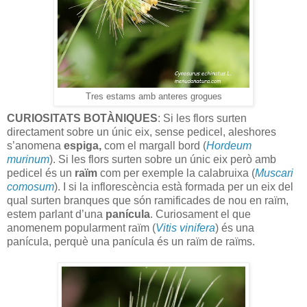
Tres estams amb anteres grogues
CURIOSITATS BOTÀNIQUES
: Si les flors surten
directament sobre un únic eix, sense pedicel, aleshores
s’anomena
espiga,
com el margall bord (
Hordeum
murinum
). Si les flors surten sobre un únic eix però amb
pedicel és un
raïm
com per exemple la calabruixa (
Muscari
comosum
). I si la inflorescència està formada per un eix del
qual surten branques que són ramificades de nou en raïm,
estem parlant d’una
panícula
. Curiosament el que
anomenem popularment raïm (
Vitis vinifera
) és una
panícula, perquè una panícula és un raïm de raïms.