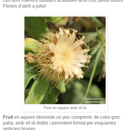
Les flors interiors tubulars acabades amb cinc petits lòbuls.
Floreix d’abril a juliol
Fruit en aqueni amb vil·là
Fruit
en aqueni obovoide un poc comprimit, de color groc
palla, amb vil·là doble i persistent format per esquames
setàcies brunes.