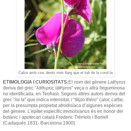
Calze amb cinc dents més llarg que el tub de la corol·la
ETIMOLOGIA I CURIOSITATS:
El nom del gènere
Lathyrus
deriva del grec “
λάθυρος láthyros
” veça o altra lleguminosa
no identificada, en Teofrast. Segons altres autors deriva del
grec “
λα la
” que indica intensitat, i “
θέρο théro
” calor, calfar,
per la presumpta propietat afrodisíaca d’algunes espècies
del gènere. L’epítet específic
tremolsianus
és en honor del
botànic i apotecari català Frederic Trèmols i Borrell
(Cadaqués 1831- Barcelona 1900).