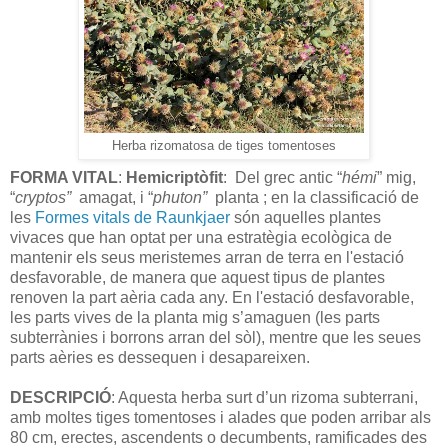
Herba rizomatosa de tiges tomentoses
FORMA VITAL
:
Hemicriptòfit
: Del grec antic “
hémi
” mig,
“
cryptos”
amagat, i “
phuton”
planta ; en la classificació de
les
Formes vitals de Raunkjaer
són aquelles plantes
vivaces que han optat per una estratègia ecològica de
mantenir els seus meristemes arran de terra en l'estació
desfavorable, de manera que aquest tipus de plantes
renoven la part aèria cada any. En l'estació desfavorable,
les parts vives de la planta mig s’amaguen (les parts
subterrànies i borrons arran del sòl), mentre que les seues
parts aèries es dessequen i desapareixen.
DESCRIPCIÓ
: Aquesta herba surt d’un rizoma subterrani,
amb moltes tiges tomentoses i alades que poden arribar als
80 cm, erectes, ascendents o decumbents, ramificades des