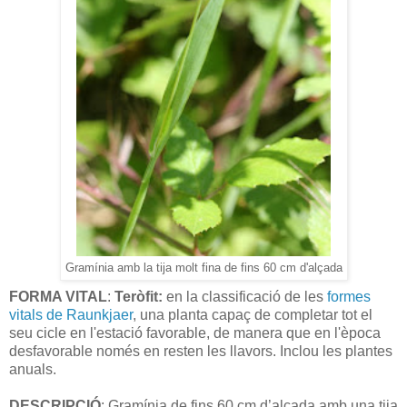
Gramínia amb la tija molt fina de fins 60 cm d'alçada
FORMA VITAL
:
Teròfit:
en la classificació de les
formes
vitals de Raunkjaer
, una planta capaç de completar tot el
seu cicle en l'estació favorable, de manera que en l'època
desfavorable només en resten les llavors. Inclou les plantes
anuals.
DESCRIPCIÓ
: Gramínia de fins 60 cm d’alçada amb una tija