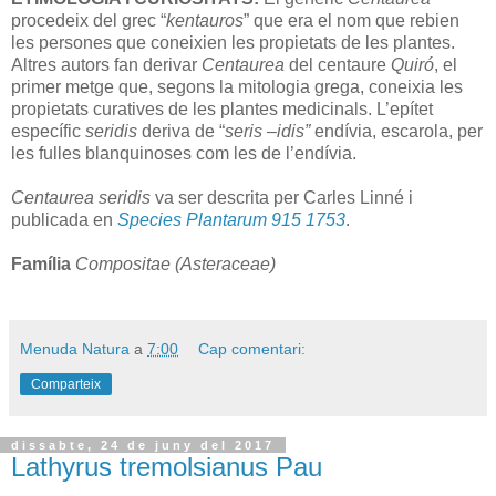
procedeix del grec “
kentauros
” que era el nom que rebien
les persones que coneixien les propietats de les plantes.
Altres autors fan derivar
Centaurea
del centaure
Quiró
, el
primer metge que, segons la mitologia grega, coneixia les
propietats curatives de les plantes medicinals. L’epítet
específic
seridis
deriva de “
seris –idis”
endívia, escarola, per
les fulles blanquinoses com les de l’endívia.
Centaurea seridis
va ser descrita per Carles Linné i
publicada en
Species Plantarum 915 1753
.
Família
Compositae (Asteraceae)
Menuda Natura
a
7:00
Cap comentari:
Comparteix
dissabte, 24 de juny del 2017
Lathyrus tremolsianus Pau