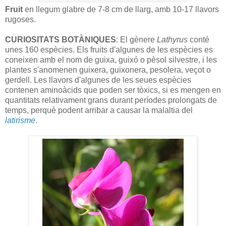
Fruit
en llegum glabre de 7-8 cm de llarg, amb 10-17 llavors
rugoses.
CURIOSITATS BOTÀNIQUES
: El gènere
Lathyrus
conté
unes 160 espècies. Els fruits d'algunes de les espècies es
coneixen amb el nom de guixa, guixó o pèsol silvestre, i les
plantes s'anomenen guixera, guixonera, pesolera, veçot o
gerdell. Les llavors d'algunes de les seues espècies
contenen aminoàcids que poden ser tòxics, si es mengen en
quantitats relativament grans durant períodes prolongats de
temps, perquè podent arribar a causar la malaltia del
latirisme
.