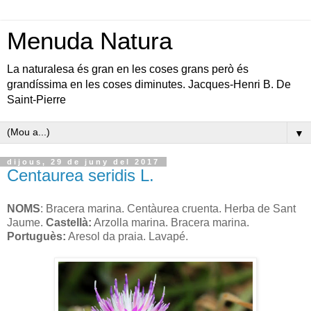
Menuda Natura
La naturalesa és gran en les coses grans però és
grandíssima en les coses diminutes. Jacques-Henri B. De
Saint-Pierre
▼
dijous, 29 de juny del 2017
Centaurea seridis L.
NOMS
: Bracera marina. Centàurea cruenta. Herba de Sant
Jaume.
Castellà:
Arzolla marina. Bracera marina.
Portuguès:
Aresol da praia. Lavapé.