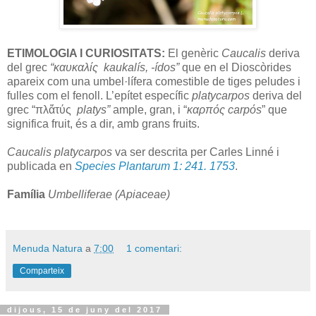
ETIMOLOGIA I CURIOSITATS:
El genèric
Caucalis
deriva
del grec
“καυκαλίς kaukalís, -ídos”
que en el Dioscòrides
apareix com una umbel·lífera comestible de tiges peludes i
fulles com el fenoll. L’epítet específic
platycarpos
deriva del
grec “πλἄτύς
platys”
ample, gran, i
“
καρπός carpόs
” que
significa fruit, és a dir, amb grans fruits.
Caucalis platycarpos
va ser descrita per Carles Linné i
publicada en
Species Plantarum 1: 241. 1753
.
Família
Umbelliferae (Apiaceae)
Menuda Natura
a
7:00
1 comentari:
Comparteix
dijous, 15 de juny del 2017