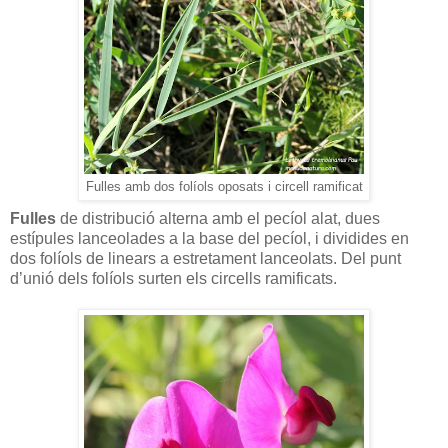
Fulles amb dos folíols oposats i circell ramificat
Fulles
de distribució alterna amb el pecíol alat, dues
estípules lanceolades a la base del pecíol, i dividides en
dos folíols de linears a estretament lanceolats. Del punt
d’unió dels folíols surten els circells ramificats.