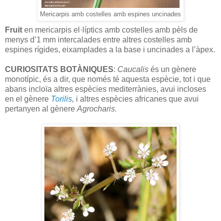
Mericarpis amb costelles amb espines uncinades
Fruit
en mericarpis el·líptics amb costelles amb pèls de
menys d’1 mm intercalades entre altres costelles amb
espines rígides, eixamplades a la base i uncinades a l’àpex.
CURIOSITATS BOTÀNIQUES
:
Caucalis
és un gènere
monotípic, és a dir, que només té aquesta espècie, tot i que
abans incloïa altres espècies mediterrànies, avui incloses
en el gènere
Torilis
,
i altres espècies africanes que avui
pertanyen al gènere
Agrocharis.