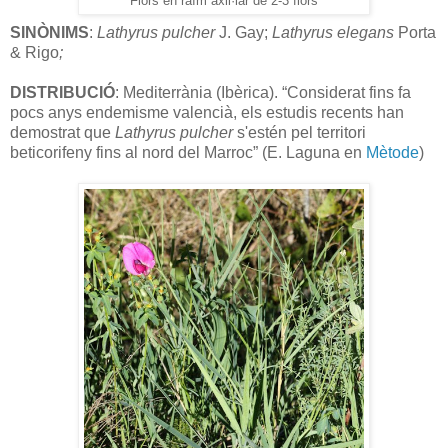
Flors en raïm axil·lar de 2-3 flors
SINÒNIMS
:
Lathyrus pulcher
J. Gay;
Lathyrus
elegans
Porta
& Rigo
;
DISTRIBUCIÓ
: Mediterrània (Ibèrica). “Considerat fins fa
pocs anys endemisme valencià, els estudis recents han
demostrat que
Lathyrus pulcher
s'estén pel territori
beticorifeny fins al nord del Marroc” (E. Laguna en
Mètode
)