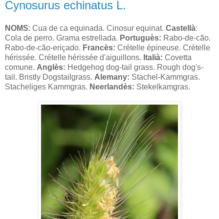
Cynosurus echinatus L.
NOMS
: Cua de ca equinada. Cinosur equinat.
Castellà
:
Cola de perro. Grama estrellada.
Portuguès:
Rabo-de-cão.
Rabo-de-cão-eriçado.
Francès:
Crételle épineuse. Crételle
hérissée. Crételle hérissée d'aiguillons.
Italià:
Covetta
comune.
Anglès:
Hedgehog dog-tail grass. Rough dog's-
tail. Bristly Dogstailgrass.
Alemany:
Stachel-Kammgras.
Stacheliges Kammgras.
Neerlandès:
Stekelkamgras.