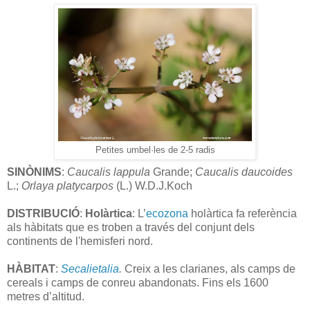
Petites umbel·les de 2-5 radis
SINÒNIMS
:
Caucalis lappula
Grande;
Caucalis daucoides
L.;
Orlaya
platycarpos
(L.) W.D.J.Koch
DISTRIBUCIÓ
:
Holàrtica
: L’
ecozona
holàrtica fa referència
als hàbitats que es troben a través del conjunt dels
continents de l'hemisferi nord.
HÀBITAT
:
Secalietalia
.
Creix a les clarianes, als camps de
cereals i camps de conreu abandonats. Fins els 1600
metres d’altitud.