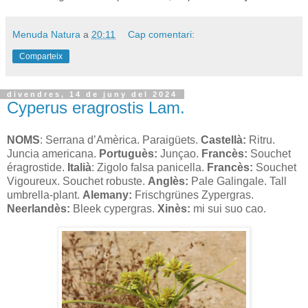
Menuda Natura
a
20:11
Cap comentari:
Comparteix
divendres, 14 de juny del 2024
Cyperus eragrostis Lam.
NOMS
: Serrana d’Amèrica. Paraigüets.
Castellà:
Ritru.
Juncia americana.
Portuguès:
Junçao.
Francès:
Souchet
éragrostide.
Italià
: Zigolo falsa panicella.
Francès:
Souchet
Vigoureux. Souchet robuste.
Anglès:
Pale Galingale. Tall
umbrella-plant.
Alemany:
Frischgrünes Zypergras.
Neerlandès:
Bleek cypergras.
Xinès:
mi sui suo cao.