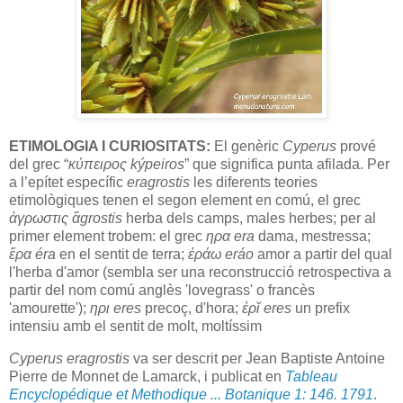
ETIMOLOGIA I CURIOSITATS:
El genèric
Cyperus
prové
del grec “
κύπειρος kýpeiros
” que significa punta afilada. Per
a l’epítet específic
eragrostis
les diferents teories
etimològiques tenen el segon element en comú, el grec
ἀγρωστις ἄgrostis
herba dels camps, males herbes; per al
primer element trobem: el grec
ηρα era
dama, mestressa;
ἔρα éra
en el sentit de terra;
ἐράω eráo
amor a partir del qual
l'herba d'amor (sembla ser una reconstrucció retrospectiva a
partir del nom comú anglès 'lovegrass' o francès
'amourette');
ηρι eres
precoç, d'hora;
ἐρῐ eres
un prefix
intensiu amb el sentit de molt, moltíssim
Cyperus eragrostis
va ser descrit per Jean Baptiste Antoine
Pierre de Monnet de Lamarck, i publicat en
Tableau
Encyclopédique et Methodique ... Botanique 1: 146. 1791
.