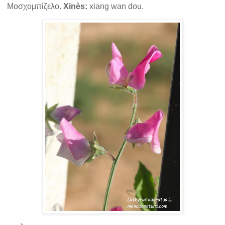
Μοσχομπίζελο.
Xinès:
xiang wan dou.