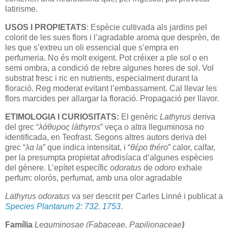
latirisme.
USOS I PROPIETATS
: Espècie cultivada als jardins pel
colorit de les sues flors i l’agradable aroma que desprèn, de
les que s’extreu un oli essencial que s’empra en
perfumeria.
No és molt exigent. Pot créixer a ple sol o en
semi ombra, a condició de rebre algunes hores de sol. Vol
substrat fresc i ric en nutrients, especialment durant la
floració. Reg moderat evitant l’embassament. Cal llevar les
flors marcides per allargar la floració. Propagació per llavor.
ETIMOLOGIA I CURIOSITATS:
El genèric
Lathyrus
deriva
del grec “
λάθυρος láthyros
” veça o altra lleguminosa no
identificada, en Teofrast. Segons altres autors deriva del
grec “
λα la
” que indica intensitat, i “
θέρο théro
” calor, calfar,
per la presumpta propietat afrodisíaca d’algunes espècies
del gènere. L’epítet específic
odoratus
de
odoro
exhale
perfum: olorós, perfumat, amb una olor agradable
Lat
hyrus odoratus
va ser descrit per Carles Linné i publicat a
Species Plantarum 2: 732. 1753
.
Família
Leguminosae (Fabaceae, Papilionaceae
)