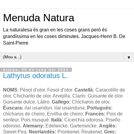
Menuda Natura
La naturalesa és gran en les coses grans però és
grandíssima en les coses diminutes. Jacques-Henri B. De
Saint-Pierre
▼
dijous, 20 de juny del 2024
Lathyrus odoratus L.
NOMS
: Pèsol d’olor. Fesol d’olor.
Castellà:
Caracolillo de
olor. Chicharito de olor. Arvejilla. Clarín. Guisante de olor.
Guisante dulce. Látiro.
Gallego:
Chícharos de olor.
Èuscara:
ilar usaindun. ilar usainduna.
Portuguès:
chícharos de cheiro. Ervilha de cheiro.
Francès:
Pois de
senteur. Pois musqué.
Italià:
Cicerchia odorosa. Pisello
odoroso.
Alemany:
Edelwicke. Gartenwicke.
Anglès:
Sweet Pea.
Neerlandès:
Pronkerwt. Reukerwt.
Grec: