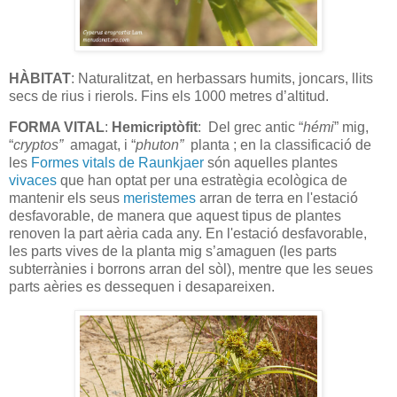
HÀBITAT
: Naturalitzat, en herbassars humits, joncars, llits
secs de rius i rierols. Fins els 1000 metres d’altitud.
FORMA VITAL
:
Hemicriptòfit
: Del grec antic “
hémi
” mig,
“
cryptos”
amagat, i “
phuton”
planta ; en la classificació de
les
Formes vitals de Raunkjaer
són aquelles plantes
vivaces
que han optat per una estratègia ecològica de
mantenir els seus
meristemes
arran de terra en l'estació
desfavorable, de manera que aquest tipus de plantes
renoven la part aèria cada any. En l'estació desfavorable,
les parts vives de la planta mig s’amaguen (les parts
subterrànies i borrons arran del sòl), mentre que les seues
parts aèries es dessequen i desapareixen.