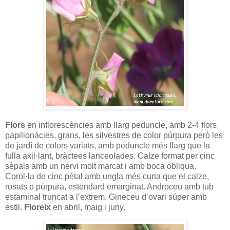
Flors
en inflorescències amb llarg peduncle, amb 2-4 flors
papilionàcies, grans, les silvestres de color púrpura però les
de jardí de colors variats, amb peduncle més llarg que la
fulla axil·lant, bràctees lanceolades. Calze format per cinc
sèpals amb un nervi molt marcat i amb boca obliqua.
Corol·la de cinc pètal amb ungla més curta que el calze,
rosats o púrpura, estendard emarginat. Androceu amb tub
estaminal truncat a l’extrem. Gineceu d’ovari súper amb
estil.
Floreix
en abril, maig i juny.