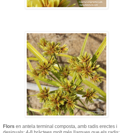
Flors
en antela terminal composta, amb radis erectes i
desiguals; 4-8 bràctees molt més llargues que els radis;