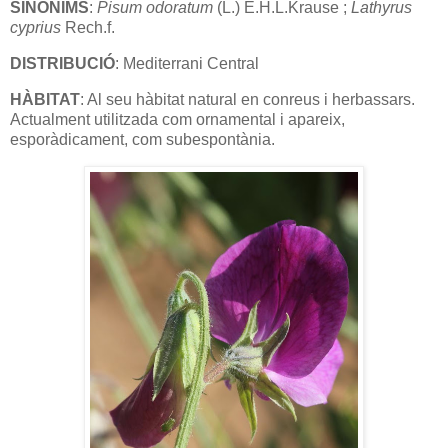
SINÒNIMS
:
Pisum odoratum
(L.) E.H.L.Krause ;
Lathyrus
cyprius
Rech.f.
DISTRIBUCIÓ
: Mediterrani Central
HÀBITAT
: Al seu hàbitat natural en conreus i herbassars.
Actualment utilitzada com ornamental i apareix,
esporàdicament, com subespontània.