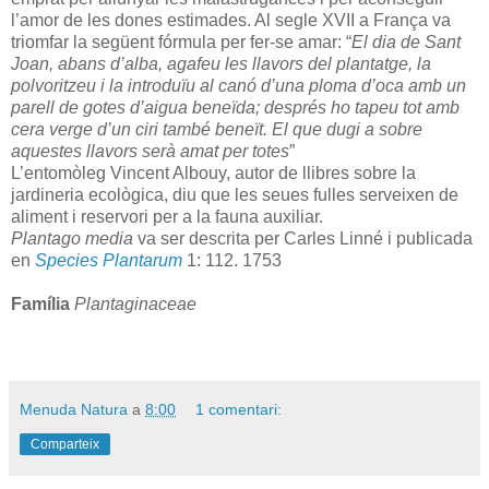
l’amor de les dones estimades. Al segle XVII a França va
triomfar la següent fórmula per fer-se amar: “
El dia de Sant
Joan, abans d’alba, agafeu les llavors del plantatge, la
polvoritzeu i la introduïu al canó d’una ploma d’oca amb un
parell de gotes d’aigua beneïda; després ho tapeu tot amb
cera verge d’un ciri també beneït. El que dugi a sobre
aquestes llavors serà amat per totes
”
L’entomòleg Vincent Albouy, autor de llibres sobre la
jardineria ecològica, diu que les seues fulles serveixen de
aliment i reservori per a la fauna auxiliar.
Plantago media
va ser descrita per Carles Linné i publicada
en
Species Plantarum
1: 112. 1753
Família
Plantaginaceae
Menuda Natura
a
8:00
1 comentari:
Comparteix