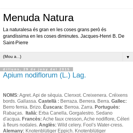
Menuda Natura
La naturalesa és gran en les coses grans però és
grandíssima en les coses diminutes. Jacques-Henri B. De
Saint-Pierre
▼
dilluns, 29 de juny del 2015
Apium nodiflorum (L.) Lag.
NOMS
: Agret. Api de sèquia. Clenxot. Creixenera. Créixens
bords. Gallassa.
Castellà :
Berraza. Berrera. Berra.
Gallec:
Berro femia. Brizo.
Èuscara:
Berroa. Zarra.
Portuguès:
Rabaças.
Italià:
Erba Canella
.
Gorgalestro. Sedano
d'acqua.
Francès:
Ache faux cresson, Ache nodiflore, Céleri
à fleurs nodales.
Anglès:
Wild celery.
Fool's Water-cress.
Alemany:
Knotenblütiger Eppich. Knotenblütiger