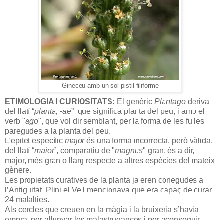
Gineceu amb un sol pistil filiforme
ETIMOLOGIA I CURIOSITATS:
El genèric
Plantago
deriva
del llatí “
planta, -ae
”
que significa planta del peu, i amb el
verb "
ago
", que vol dir semblant, per la forma de les fulles
paregudes a la planta del peu.
L’epitet específic
major
és una forma incorrecta, però vàlida,
del llatí “
maior
”, comparatiu de "
magnus
" gran, és a dir,
major, més gran o llarg respecte a altres espècies del mateix
gènere.
Les propietats curatives de la planta ja eren conegudes a
l’Antiguitat. Plini el Vell mencionava que era capaç de curar
24 malalties.
Als cercles que creuen en la màgia i la bruixeria s’havia
emprat per allunyar les malastrugances i per aconseguir