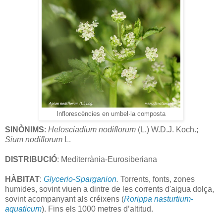
Inflorescències en umbel·la composta
SINÒNIMS
:
Helosciadium
nodiflorum
(L.) W.D.J. Koch.;
Sium nodiflorum
L.
DISTRIBUCIÓ
: Mediterrània-Eurosiberiana
HÀBITAT
:
Glycerio-Sparganion
.
Torrents, fonts, zones
humides, sovint viuen a dintre de les corrents d'aigua dolça,
sovint acompanyant als créixens (
Rorippa nasturtium-
aquaticum
). Fins els 1000 metres d’altitud.