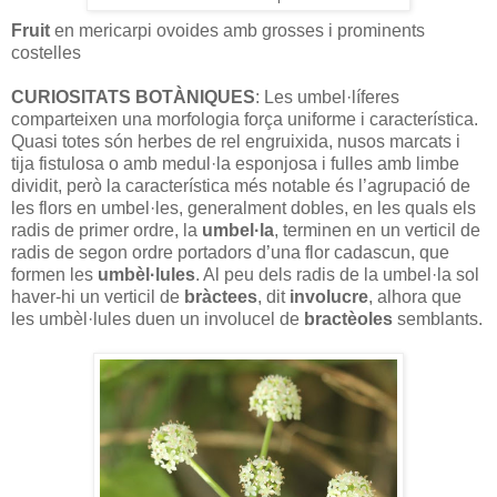
Fruit
en mericarpi ovoides amb grosses i prominents
costelles
CURIOSITATS BOTÀNIQUES
: Les umbel·líferes
comparteixen una morfologia força uniforme i característica.
Quasi totes són herbes de rel engruixida, nusos marcats i
tija fistulosa o amb medul·la esponjosa i fulles amb limbe
dividit, però la característica més notable és l’agrupació de
les flors en umbel·les, generalment dobles, en les quals els
radis de primer ordre, la
umbel·la
, terminen en un verticil de
radis de segon ordre portadors d’una flor cadascun, que
formen les
umbèl·lules
. Al peu dels radis de la umbel·la sol
haver-hi un verticil de
bràctees
, dit
involucre
, alhora que
les umbèl·lules duen un involucel de
bractèoles
semblants.