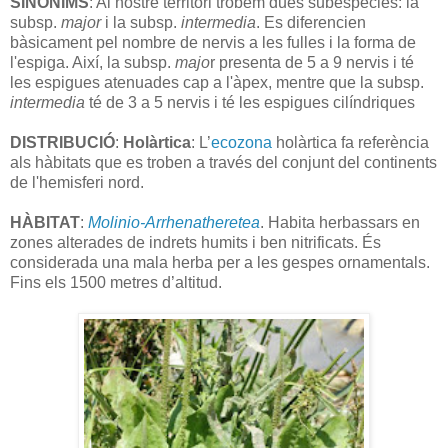
SINÒNIMS
: Al nostre territori trobem dues subespècies: la
subsp.
major
i la subsp.
intermedia
. Es diferencien
bàsicament pel nombre de nervis a les fulles i la forma de
l'espiga. Així, la subsp.
majo
r presenta de 5 a 9 nervis i té
les espigues atenuades cap a l'àpex, mentre que la subsp.
intermedia
té de 3 a 5 nervis i té les espigues cilíndriques
DISTRIBUCIÓ
:
Holàrtica
: L’
ecozona
holàrtica fa referència
als hàbitats que es troben a través del conjunt del continents
de l'hemisferi nord.
HÀBITAT
:
Molinio-Arrhenatheretea
.
Habita herbassars en
zones alterades de indrets humits i ben nitrificats. És
considerada una mala herba per a les gespes ornamentals.
Fins els 1500 metres d’altitud.