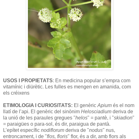
USOS I PROPIETATS
: En medicina popular s’empra com
vitamínic i diürètic. Les fulles es mengen en amanida, com
els créixens
ETIMOLOGIA I CURIOSITATS:
El genèric
Apium
és el nom
llatí de l’api. El genèric del sinònim
Helosciadium
deriva de
la unió de les paraules gregues "
helos
" = pantè, i "
skiadion
"
= paraigües o para-sol, és dir, paraigua de pantà.
L’epítet específic
nodiflorum
deriva de "
nodus
" nus,
entroncament, i de "
flos, floris
" flor, és a dir, amb flors als