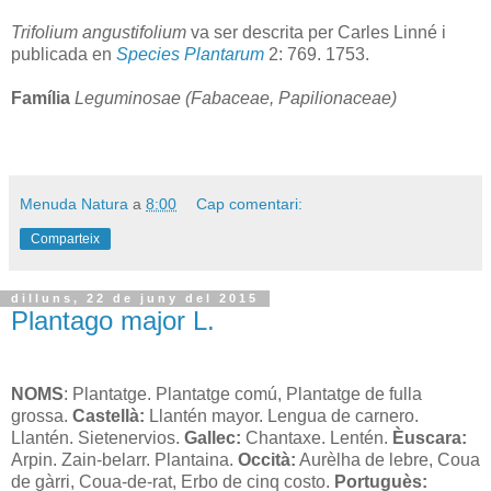
Trifolium angustifolium
va ser descrita per Carles Linné i
publicada en
Species Plantarum
2: 769. 1753.
Família
Leguminosae (Fabaceae, Papilionaceae)
Menuda Natura
a
8:00
Cap comentari:
Comparteix
dilluns, 22 de juny del 2015
Plantago major L.
NOMS
:
Plantatge.
Plantatge comú, Plantatge de fulla
grossa.
Castellà:
Llantén mayor.
Lengua de carnero.
Llantén. Sietenervios.
Gallec:
Chantaxe. Lentén.
Èuscara:
Arpin. Zain-belarr. Plantaina.
Occità:
Aurèlha de lebre, Coua
de gàrri, Coua-de-rat, Erbo de cinq costo.
Portuguès: