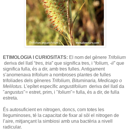
ETIMOLOGIA I CURIOSITATS:
El nom del gènere
Trifolium
deriva del llatí “
tres, tria
” que significa tres, i “
folium, -ii
” que
significa fulla, és a dir, amb tres fulles. Antigament
s’anomenava
trifolium
a nombroses plantes de fulles
trifoliades dels gèneres
Trifolium, Bituminaria, Medicago o
Melilotus.
L’epítet específic
angustifolium
deriva del llatí da
"
angustus
"= estret, prim, i "
folium
"= fulla, és a dir, de fulla
estreta.
És autosuficient en nitrogen, doncs, com totes les
lleguminoses, té la capacitat de fixar al sòl el nitrogen de
l’aire, mitjançant la simbiosi amb una bactèria a nivell
radicular.