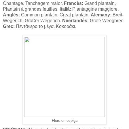
Chantage. Tanchagem maior.
Francès:
Grand plantain,
Plantain à grandes feuilles.
Italià:
Piantaggine maggiore
.
Anglès:
Common plantain, Great plantain.
Alemany:
Breit-
Wegerich. Großer Wegerich.
Neerlandès:
Grote Weegbree.
Grec:
Πεντάνερο το μέγα. Κοκοράκι.
Flors en espiga