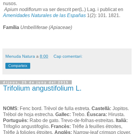
nusos.
Apium nodiflorum
va ser descrit per(L.) Lag. i publicat en
Amenidades Naturales de las Españas
1(2): 101. 1821.
Família
Umbelliferae (Apiaceae)
Menuda Natura
a
8:00
Cap comentari:
Comparteix
dijous, 25 de juny del 2015
Trifolium angustifolium L.
NOMS
: Fenc bord.
Trèvol de fulla estreta.
Castellà:
Jopitos.
Trébol de hoja estrecha.
Gallec:
Trebo.
Éuscara:
Hirusta.
Portuguès:
Rabo de gato. Trevo-de-folhas-estreitas.
Italià:
Trifoglio angustifoglio
. Francès:
Trèfle à feuilles étroites,
Trèfle à folioles étroites.
Anglès:
Narrow-leaf crimson clover.