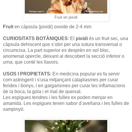
Fruit en pixidi
Fruit
en càpsula (pixidi) ovoide de 2-4 mm
CURIOSITATS BOTÀNIQUES
: El
pixidi
és un fruit sec, una
càpsula dehiscent que s’obri per una sutura transversal o
circumcisa. La part superior es desprèn en sol bloc,
anomenat
opercle,
deixant al descobert la secció inferior o
urna,
que conté les llavors.
USOS I PROPIETATS
: En medicina popular es fa servir
com astringent i s'usa mitjançant cataplasmes per curar
ferides i bonys, i en gargarismes per curar les inflamacions
de la boca, la gola i el mal de queixal.
Les espigues tendres i les fulles es poden menjar en
amanida. Les espigues tenen sabor d’avellana i les fulles de
xampinyó.