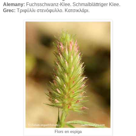
Alemany:
Fuchsschwanz-Klee. Schmalblättriger Klee.
Grec:
Τριφύλλι στενόφυλλο. Κατσικλάρι.
Flors en espiga