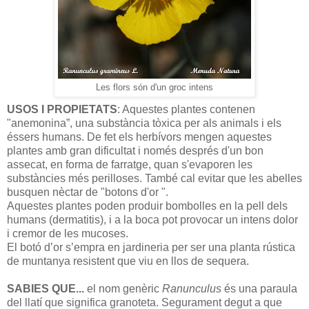
Les flors són d'un groc intens
USOS I PROPIETATS
: Aquestes plantes contenen
"anemonina”, una substància tòxica per als animals i els
éssers humans. De fet els herbívors mengen aquestes
plantes amb gran dificultat i només després d'un bon
assecat, en forma de farratge, quan s'evaporen les
substàncies més perilloses. També cal evitar que les abelles
busquen nèctar de "botons d'or ".
Aquestes plantes poden produir bombolles en la pell dels
humans (dermatitis), i a la boca pot provocar un intens dolor
i cremor de les mucoses.
El botó d’or s’empra en jardineria per ser una planta rústica
de muntanya resistent que viu en llos de sequera.
SABIES QUE...
el nom genèric
Ranunculus
és una paraula
del llatí que significa granoteta. Segurament degut a que