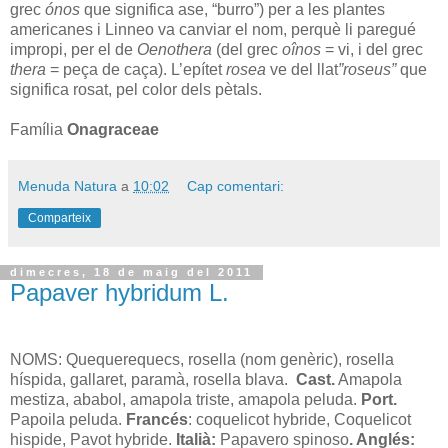
grec
ónos
que significa ase, “burro”) per a les plantes
americanes i Linneo va canviar el nom, perquè li paregué
impropi, per el de
Oenothera
(del grec
oînos
= vi, i del grec
thera
= peça de caça). L’epítet
rosea
ve del llat
”roseus”
que
significa rosat, pel color dels pètals.
Família
Onagraceae
Menuda Natura
a
10:02
Cap comentari:
Comparteix
dimecres, 18 de maig del 2011
Papaver hybridum L.
NOMS: Quequerequecs, rosella (nom genèric), rosella
híspida, gallaret, paramà, rosella blava.
Cast.
Amapola
mestiza, ababol, amapola triste, amapola peluda.
Port.
Papoila peluda.
Francés
: coquelicot hybride,
Coquelicot
hispide, Pavot hybride
.
Italià:
Papavero spinoso
. Anglés: