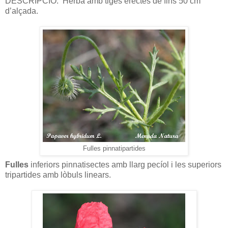
DESCRIPCIÓ:
Herba amb tiges erectes de fins 50 cm
d’alçada.
Fulles pinnatipartides
Fulles
inferiors pinnatisectes amb llarg pecíol i les superiors
tripartides amb lòbuls linears.