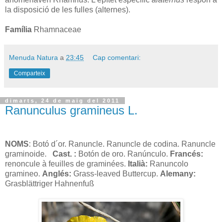
la disposició de les fulles (alternes).
Família
Rhamnaceae
Menuda Natura
a
23:45
Cap comentari:
Comparteix
dimarts, 24 de maig del 2011
Ranunculus gramineus L.
NOMS
: Botó d´or. Ranuncle. Ranuncle de codina. Ranuncle
graminoide.
Cast. :
Botón de oro. Ranúnculo.
Francés:
renoncule à feuilles de graminées.
Italià:
Ranuncolo
gramineo.
Anglés:
Grass-leaved Buttercup.
Alemany:
Grasblättriger Hahnenfuß