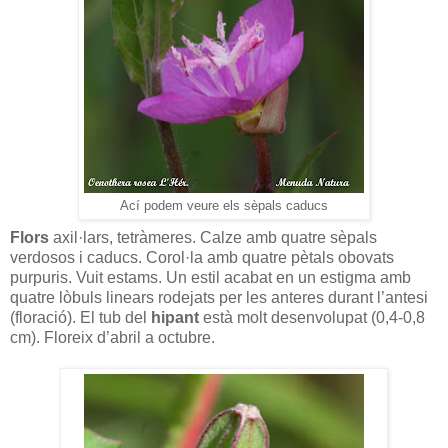
Ací podem veure els sèpals caducs
Flors
axil·lars, tetràmeres. Calze amb quatre sèpals
verdosos i caducs. Corol·la amb quatre pètals obovats
purpuris. Vuit estams. Un estil acabat en un estigma amb
quatre lòbuls linears rodejats per les anteres durant l’antesi
(floració). El tub del
hipant
està molt desenvolupat (0,4-0,8
cm). Floreix d’abril a octubre.