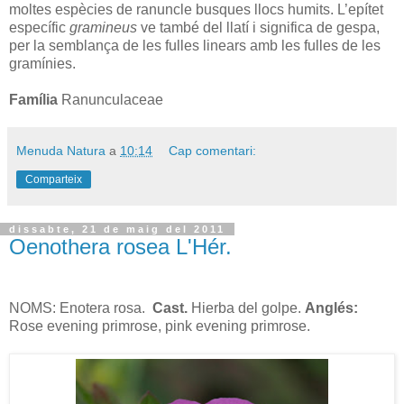
moltes espècies de ranuncle busques llocs humits. L’epítet
específic
gramineus
ve també del llatí i significa de gespa,
per la semblança de les fulles linears amb les fulles de les
gramínies.
Família
Ranunculaceae
Menuda Natura
a
10:14
Cap comentari:
Comparteix
dissabte, 21 de maig del 2011
Oenothera rosea L'Hér.
NOMS: Enotera rosa.
Cast.
Hierba del golpe.
Anglés:
Rose evening primrose, pink evening primrose.