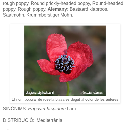
rough poppy, Round prickly-headed poppy, Round-headed
poppy, Rough poppy.
Alemany:
Bastaard klaproos,
Saatmohn, Krummborstiger Mohn.
El nom popular de rosella blava és degut al color de les anteres
SINÒNIMS:
Papaver
hispidum
Lam.
DISTRIBUCIÓ:
Mediterrània