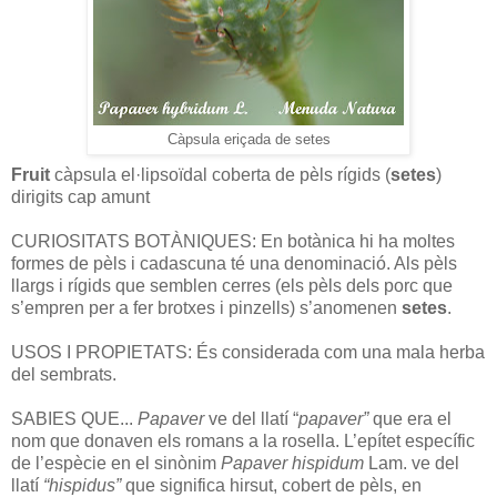
Càpsula eriçada de setes
Fruit
càpsula el·lipsoïdal coberta de pèls rígids (
setes
)
dirigits cap amunt
CURIOSITATS BOTÀNIQUES: En botànica hi ha moltes
formes de pèls i cadascuna té una denominació. Als pèls
llargs i rígids que semblen cerres (els pèls dels porc que
s’empren per a fer brotxes i pinzells) s’anomenen
setes
.
USOS I PROPIETATS: És considerada com una mala herba
del sembrats.
SABIES QUE...
Papaver
ve del llatí “
papaver”
que era el
nom que donaven els romans a la rosella. L’epítet específic
de l’espècie en el sinònim
Papaver
hispidum
Lam. ve del
llatí
“hispidus”
que significa hirsut, cobert de pèls, en