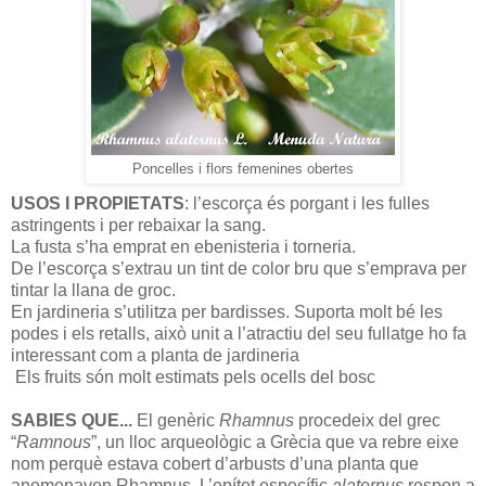
Poncelles i flors femenines obertes
USOS I PROPIETATS
: l’escorça és porgant i les fulles
astringents i per rebaixar la sang.
La fusta s’ha emprat en ebenisteria i torneria.
De l’escorça s’extrau un tint de color bru que s’emprava per
tintar la llana de groc.
En jardineria s’utilitza per bardisses. Suporta molt bé les
podes i els retalls, això unit a l’atractiu del seu fullatge ho fa
interessant com a planta de jardineria
Els fruits són molt estimats pels ocells del bosc
SABIES QUE...
El genèric
Rhamnus
procedeix
del grec
“
Ramnous
”, un lloc arqueològic a Grècia que va rebre eixe
nom perquè estava cobert d’arbusts d’una planta que
anomenaven Rhamnus. L’epítet específic
alaternus
respon a