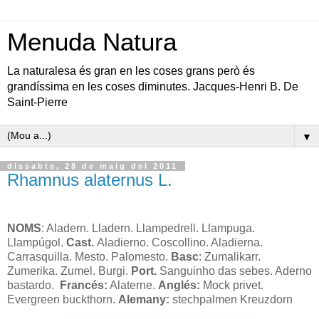
Menuda Natura
La naturalesa és gran en les coses grans però és
grandíssima en les coses diminutes. Jacques-Henri B. De
Saint-Pierre
▼
dissabte, 28 de maig del 2011
Rhamnus alaternus L.
NOMS
: Aladern. Lladern. Llampedrell. Llampuga.
Llampúgol.
C
ast.
Aladierno. Coscollino. Aladierna.
Carrasquilla. Mesto. Palomesto.
Basc
: Zumalikarr.
Zumerika. Zumel. Burgi.
Port.
Sanguinho das sebes. Aderno
bastardo.
Francés:
Alaterne.
Anglés:
Mock privet.
Evergreen buckthorn.
Alemany:
stechpalmen Kreuzdorn