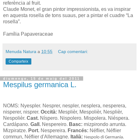
referència al fruit.
Claude Monet, el gran pintor impressionista, es va inspirar
en aquesta rosella de tons suaus, per a pintar el cuadre “La
rosella”.
Família Papaveraceae
Menuda Natura
a
10:55
Cap comentari:
Comparteix
diumenge, 15 de maig del 2011
Mespilus germanica L.
NOMS: Nyespler. Nesprer, nespler, nesplera, nesperera,
nisperer, nisprer.
Occità:
Mesplièr, Mespolièr, Nesplièr,
Nespolièr.
Cast.
Níspero. Nispolero. Mispolera. Niéspera.
Cardápano.
Gall.
Nespereiro.
Basc:
mizpirondo arrunta.
Mizpiratze.
Port.
Nespereira.
Francés:
Néflier
,
Néflier
commun
,
Néflier d'Allemagne
.
Italià:
Nespolo di Germania.