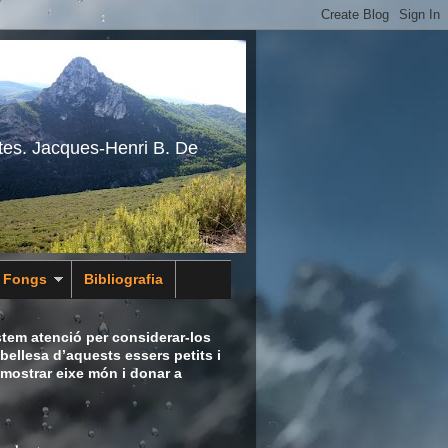
tes. Jacques-Henri B. De
s Fongs
Bibliografia
tem atenció per considerar-los
bellesa d’aquests essers petits i
 mostrar eixe món i donar a