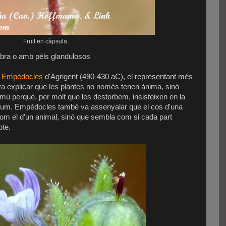
Fruit en càpsula
bra o amb pèls glandulosos
:
Empèdocles
d'Agrigent (490-430 aC), el representant més
 va explicar que les plantes no només tenen ànima, sinó
mú perquè, per molt que les destorbem, insisteixen en la
a llum. Empèdocles també va assenyalar que el cos d'una
 com el d'un animal, sinó que sembla com si cada part
pte.