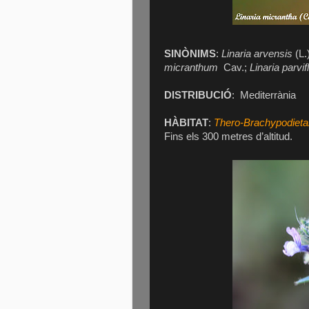
SINÒNIMS
:
Linaria arvensis
(L.
micranthum
Cav.;
Linaria parvif
DISTRIBUCIÓ
:
Mediterrània
HÀBITAT
:
Thero-Brachypodietal
Fins els 300 metres d’altitud.