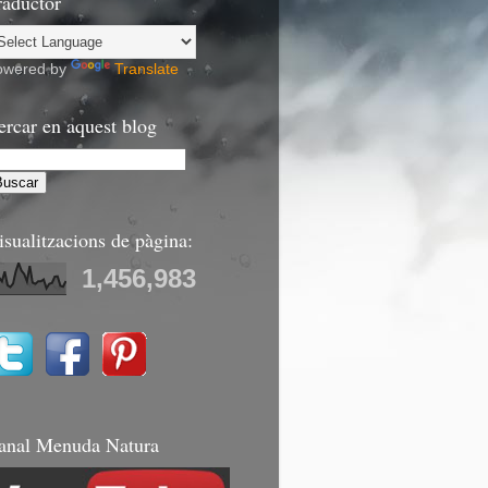
raductor
owered by
Translate
ercar en aquest blog
isualitzacions de pàgina:
1,456,983
anal Menuda Natura