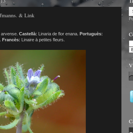
013
T
ffmanns. & Link
P
C
ia arvense.
Castellà:
Linaria de flor enana.
Portuguès:
.
Francès:
Linaire à petites fleurs.
V
C