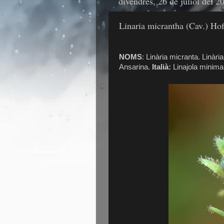
divendres, 26 de juliol del 2
Linaria micrantha (Cav.) Ho
NOMS
: Linària micranta. Linàr
Ansarina.
Italià:
Linajola minima