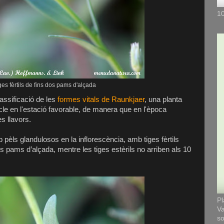
10
ges fèrtils de fins dos pams d'alçada
lassificació de les
formes vitals de Raunkjaer
, una planta
cle en l'estació favorable, de manera que en l'època
s llavors.
 pèls glandulosos en la inflorescència, amb tiges fèrtils
s pams d’alçada, mentre les tiges estèrils no arriben als 10
Pl
Va
so