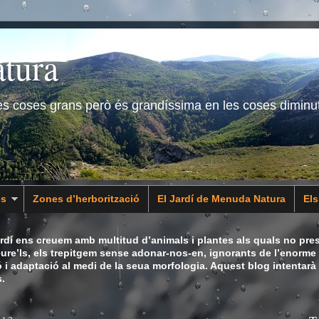
tura
les coses grans però és grandíssima en les coses diminu
es
Zones d’herborització
El Jardí de Menuda Natura
El
dí ens creuem amb multitud d’animals i plantes als quals no pres
eure’ls, els trepitgem sense adonar-nos-en, ignorants de l’enorme 
ó i adaptació al medi de la seua morfologia. Aquest blog intentarà
.