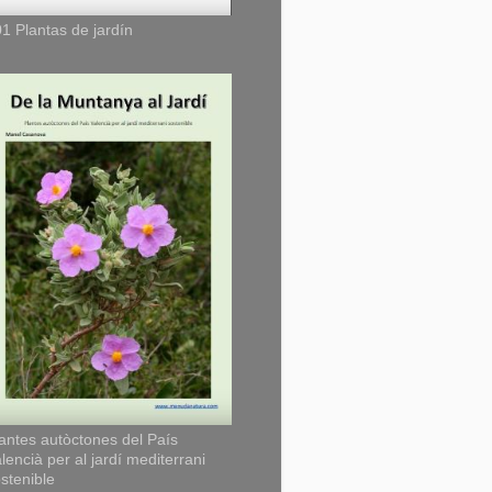
1 Plantas de jardín
antes autòctones del País
lencià per al jardí mediterrani
stenible