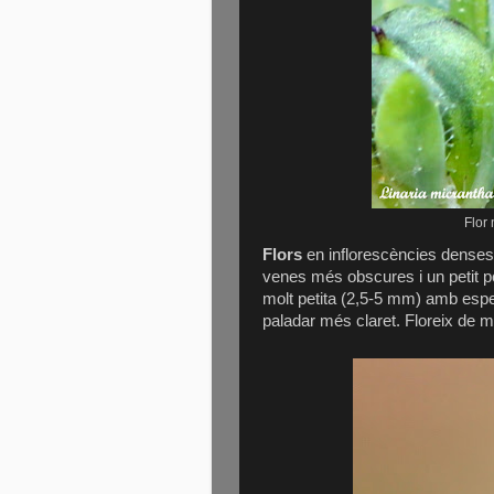
Flor 
Flors
en inflorescències denses a
venes més obscures i un petit p
molt petita (2,5-5 mm) amb esper
paladar més claret. Floreix de 