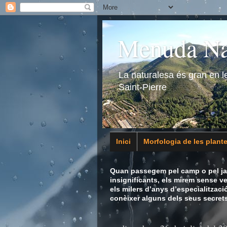
Menuda Na
La naturalesa és gran en 
Saint-Pierre
Inici
Morfologia de les plant
Animalia
Quan passegem pel camp o pel jar
insignificants, els mirem sense v
els milers d’anys d’especialitzaci
conèixer alguns dels seus secrets