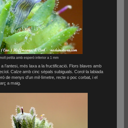
molt petita amb esperó inferior a 1 mm
 l’antesi, més laxa a la fructificació. Flors blaves amb
ecíol. Calze amb cinc sèpals subiguals. Corol·la labiada
ó de menys d’un mil·límetre, recte o poc corbat, i el
març a maig.