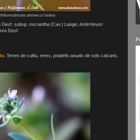
Inflorescències denses a l'antesi
) Desf. subsp.
micrantha
(Cav.) Lange;
Antirrhinum
lora
Desf.
P
ia
. Terres de cultiu, erms, pradells anuals de sòls calcaris.