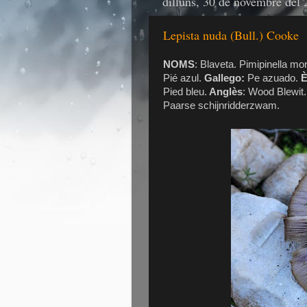
dilluns, 30 de novembre del
Lepista nuda (Bull.) Cooke
NOMS
: Blaveta. Pimipinella mo
Pié azul.
Gallego:
Pe azuado.
È
Pied bleu.
Anglès
: Wood Blewit.
Paarse schijnridderzwam.