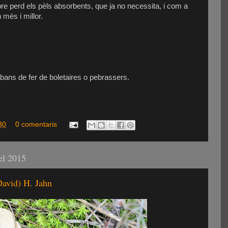
arbre perd els pèls absorbents, que ja no necessita, i com a
més i millor.
bans de fer de boletaires o pebrassers.
30
0 comentaris
el 2015
David) H. Jahn