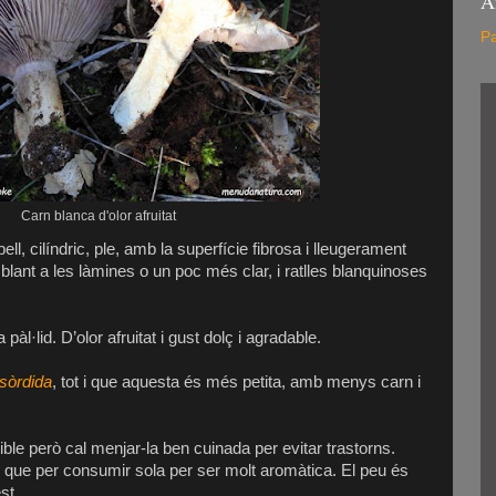
A
Pa
Carn blanca d'olor afruitat
ll, cilíndric, ple, amb la superfície fibrosa i lleugerament
blant a les làmines o un poc més clar, i ratlles blanquinoses
 pàl·lid. D’olor afruitat i gust dolç i agradable.
 sòrdida
, tot i que aquesta és més petita, amb menys carn i
le però cal menjar-la ben cuinada per evitar trastorns.
s que per consumir sola per ser molt aromàtica. El peu és
st.