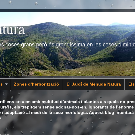
tura
les coses grans però és grandíssima en les coses diminu
es
Zones d’herborització
El Jardí de Menuda Natura
El
dí ens creuem amb multitud d’animals i plantes als quals no pres
eure’ls, els trepitgem sense adonar-nos-en, ignorants de l’enorme 
ó i adaptació al medi de la seua morfologia. Aquest blog intentarà
.