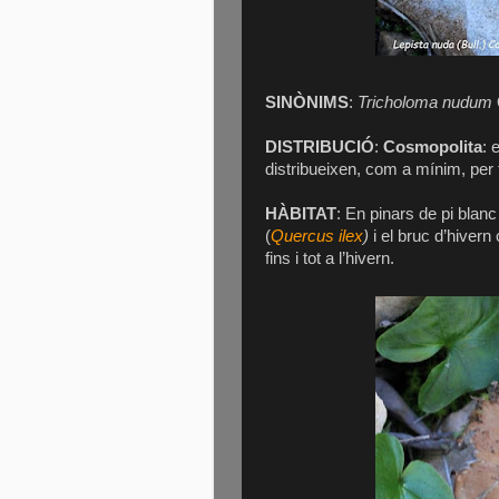
SINÒNIMS
:
Tricholoma nudum
DISTRIBUCIÓ
:
Cosmopolita
: 
distribueixen, com a mínim, per 
HÀBITAT
: En pinars de pi blanc
(
Quercus ilex
)
i el bruc d’hivern 
fins i tot a l’hivern.