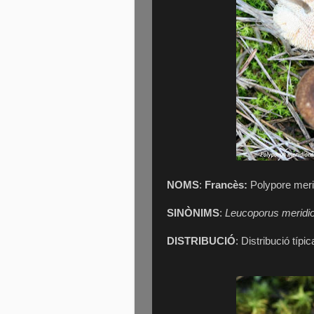
NOMS
:
Francès:
Polypore meri
SINÒNIMS
:
Leucoporus meridio
DISTRIBUCIÓ
: Distribució típ