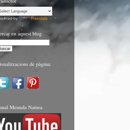
raductor
owered by
Translate
ercar en aquest blog
isualitzacions de pàgina:
anal Menuda Natura