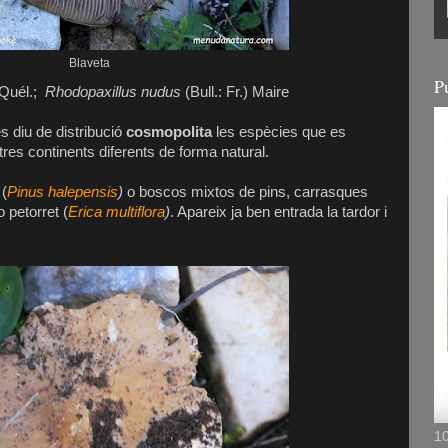
Blaveta
P
Quél.;
Rhodopaxillus nudus
(Bull.: Fr.) Maire
es diu de distribució
cosmopolita
les espècies que es
tres continents diferents de forma natural.
 (
Pinus halepensis
)
o boscos mixtos de pins, carrasques
o petorret (
Erica multiflora
)
. Apareix ja ben entrada la tardor i
10