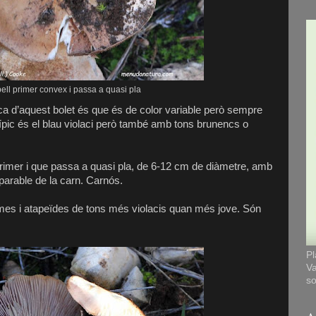
ell primer convex i passa a quasi pla
ica d’aquest bolet és que és de color variable però sempre
 típic és el blau violaci però també amb tons brunencs o
imer i que passa a quasi pla, de 6-12 cm de diàmetre, amb
parable de la carn. Carnós.
mes i atapeïdes de tons més violacis quan més jove. Són
Pl
Va
so