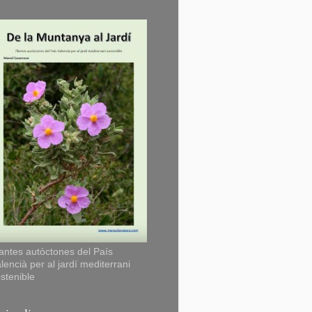
antes autòctones del País
lencià per al jardí mediterrani
stenible