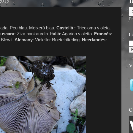
 2015
T
P
rada. Peu blau. Moixeró blau.
Castellà :
Tricoloma violeta.
C
uscara:
Ziza hankaurdin.
Italià
: Agarico violetto.
Francès
:
 Blewit.
Alemany
: Violetter Roetelritterling.
Neerlandès:
V
C