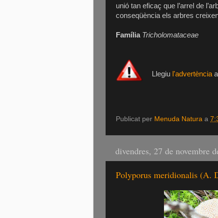
unió tan eficaç que l’arrel de l’
conseqüència els arbres creixen 
Família
Tricholomataceae
Llegiu
l'advertència
a
Publicat per
Menuda Natura
a
7:
divendres, 27 de novembre d
Polyporus meridionalis (A. 