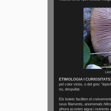
Làmi
ETIMOLOGIA I CURIOSITATS
pel color vinós, o del grec "
lepis
nu, despullat.
Els bolets faciliten el creixemen
seus filaments, anomenats
hife
alhora acosten aigua i nutrients 