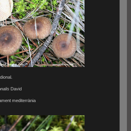
dional.
nalis
David
icament mediterrània