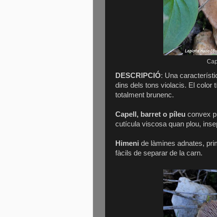
Cap
DESCRIPCIÓ
: Una característ
dins dels tons violacis. El color
totalment brunenc.
Capell, barret o píleu
convex pr
cutícula viscosa quan plou, inse
Himeni
de làmines adnates, pri
fàcils de separar de la carn.