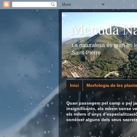
Menuda Na
La naturalesa és gran en 
Saint-Pierre
Inici
Morfologia de les plant
Animalia
Quan passegem pel camp o pel jar
insignificants, els mirem sense v
els milers d’anys d’especialitzaci
conèixer alguns dels seus secrets