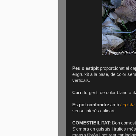
Peu o estípit
proporcionat al cape
engruixit a la base, de color sem
verticals.
Carn
turgent, de color blanc o lila
Es pot confondre
amb
Lepista
sense interès culinari.
COMESTIBILITAT:
Bon comestib
S’empra en guisats i truites mé
massa fibrós i pot resultar indige