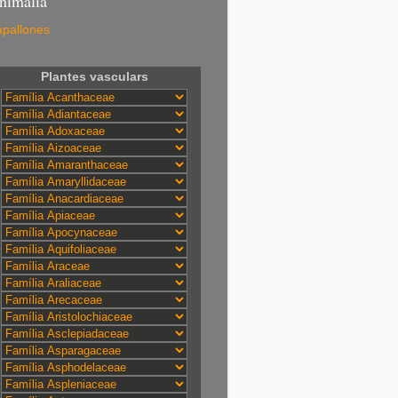
nimalia
pallones
Plantes vasculars