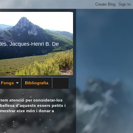
tes. Jacques-Henri B. De
s Fongs
Bibliografia
tem atenció per considerar-los
bellesa d’aquests essers petits i
 mostrar eixe món i donar a