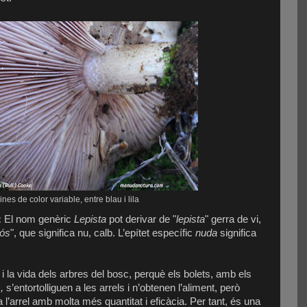
nes de color variable, entre blau i lila
:
El nom genèric
Lepista
pot derivar de "
lepista
" gerra de vi,
tós
", que significa nu, calb. L’epítet específic
nuda
significa
t i la vida dels arbres del bosc, perquè els bolets, amb els
s,
s’entortolliguen a les arrels i n’obtenen l’aliment, però
a l’arrel amb molta més quantitat i eficàcia. Per tant, és una