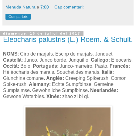
Menuda Natura
a
7:00
Cap comentari:
Comparteix
diumenge, 16 de juliol del 2017
Eleocharis palustris (L.) Roem. & Schult.
NOMS
: Cirp de marjals. Escirp de marjals. Jonquet.
Castellà
: Junco. Junco borde. Junquillo.
Gallego:
Eleocaris.
Occità:
Bolo.
Portuguès:
Junco-marreiro. Pasto.
Francès:
Héléocharis des marais. Souchet des marais.
Italià:
Giunchina comune.
Anglès:
Creeping Spikerush. Comon
Spike-rush.
Alemany:
Echte Sumpfbinse. Gemeine
Sumpfsimse. Gewöhnliche Sumpfbinse.
Neerlandès:
Gewone Waterbies.
Xinès:
zhao zi bi qi.