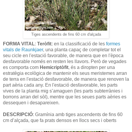
Tiges ascendents de fins 60 cm d'alçada
FORMA VITAL
:
Teròfit:
en la classificació de les
formes
vitals de Raunkjaer
, una planta capaç de completar tot el
seu cicle en l'estació favorable, de manera que en l'època
desfavorable només en resten les llavors. Però de vegades
es comporta com
Hemicriptòfit
, és a diropten per una
estratègia ecològica de mantenir els seus meristemes arran
de terra en l'estació desfavorable, de manera que renoven la
part aèria cada any. En l'estació desfavorable, les parts
vives de la planta mig s’amaguen (les parts subterrànies i
borrons arran del sòl), mentre que les seues parts aèries es
dessequen i desapareixen.
DESCRIPCIÓ
: Gramínia amb tiges ascendents de fins 60
cm d’alçada, que fa prats densos en llocs secs i oberts