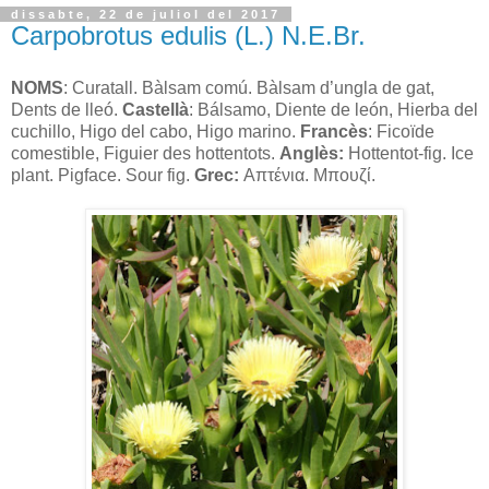
dissabte, 22 de juliol del 2017
Carpobrotus edulis (L.) N.E.Br.
NOMS
: Curatall. Bàlsam comú. Bàlsam d’ungla de gat,
Dents de lleó.
Castellà
: Bálsamo, Diente de león, Hierba del
cuchillo, Higo del cabo, Higo marino.
Francès
: Ficoïde
comestible, Figuier des hottentots.
Anglès:
Hottentot-fig. Ice
plant. Pigface. Sour fig.
Grec:
Απτένια. Μπουζί.