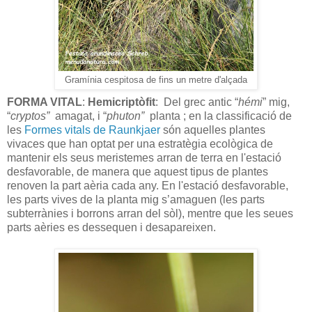
Gramínia cespitosa de fins un metre d'alçada
FORMA VITAL
:
Hemicriptòfit
: Del grec antic “
hémi
” mig,
“
cryptos”
amagat, i “
phuton”
planta ; en la classificació de
les
Formes vitals de Raunkjaer
són aquelles plantes
vivaces que han optat per una estratègia ecològica de
mantenir els seus meristemes arran de terra en l'estació
desfavorable, de manera que aquest tipus de plantes
renoven la part aèria cada any. En l'estació desfavorable,
les parts vives de la planta mig s’amaguen (les parts
subterrànies i borrons arran del sòl), mentre que les seues
parts aèries es dessequen i desapareixen.