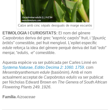
Calze amb cinc sèpals desiguals de marge escariós
ETIMOLOGIA I CURIOSITATS:
El nom del gènere
Carpobrotus
deriva del grec “
καρπός carpόs
” fruit, i “
βρωτός
brōtós
” comestible, pel fruit mengívol. L’epítet específic
edule
reforça la idea del gènere perquè deriva del llatí “
edo
”
menjar, “
edulis, -e
” comestible.
Aquesta espècie va ser publicada per Carles Linné en
Systema Naturae, Editio Decima 2: 1060. 1759
. com
Mesembryanthemum edule
(basiònim). Amb el nom
actualment acceptat de
Carpobrotus edulis
va ser publicat
per Nicholas Edward Brown en
The Genera of South African
Flowering Plants 249. 1926
.
Família
Aizoaceae