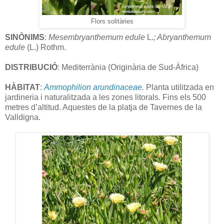
Flors solitàries
SINÒNIMS
:
Mesembryanthemum
edule
L.
; Abryanthemum
edule
(L.) Rothm.
DISTRIBUCIÓ
: Mediterrània (Originària de Sud-Àfrica)
HÀBITAT
:
Ammophilion arundinaceae
.
Planta utilitzada en
jardineria i naturalitzada a les zones litorals. Fins els 500
metres d’altitud. Aquestes de la platja de Tavernes de la
Valldigna.