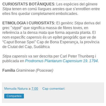
CURIOSITATS BOTÀNIQUES
: Les espècies del gènere
Stipa
tenen en comú llargues arestes que s’enrotllen entre
elles fins quedar completament embolicades.
ETIMOLOGIA I CURIOSITATS:
El genèric
Stipa
deriva del
grec "
stypé
" que significa massa de fibres toves, en
referència a la densa mata que forma aquesta planta. El
nom específic
capensis
és un epítet geogràfic que ve de
“Caput Bonae Spei” Cap de Bona Esperança, la província
de Ciutat del Cap, Sudàfrica
Stipa
capensis
va ser descrita per Carl Peter Thunberg i
publicada en
Prodromus Plantarum Capensium 19. 1794
.
Família
Gramineae (Poaceae)
Menuda Natura
a
7:00
Cap comentari:
Comparteix