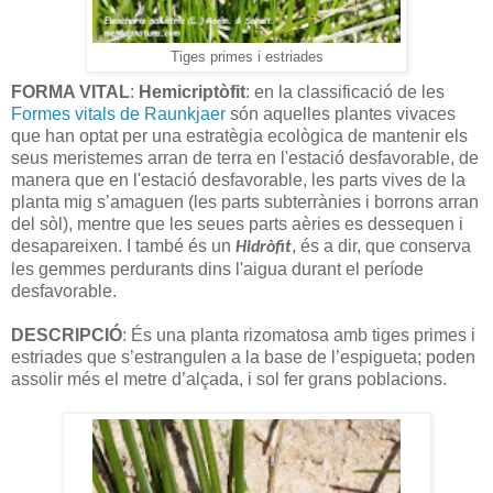
Tiges primes i estriades
FORMA VITAL
:
Hemicriptòfit
: en la classificació de les
Formes vitals de Raunkjaer
són aquelles plantes vivaces
que han optat per una estratègia ecològica de mantenir els
seus meristemes arran de terra en l'estació desfavorable, de
manera que en l'estació desfavorable, les parts vives de la
planta mig s’amaguen (les parts subterrànies i borrons arran
del sòl), mentre que les seues parts aèries es dessequen i
desapareixen. I també és un
, és a dir, que conserva
Hidròfit
les gemmes perdurants dins l'aigua durant el període
desfavorable.
DESCRIPCIÓ
: És una planta rizomatosa amb tiges primes i
estriades que s’estrangulen a la base de l’espigueta; poden
assolir més el metre d’alçada, i sol fer grans poblacions.