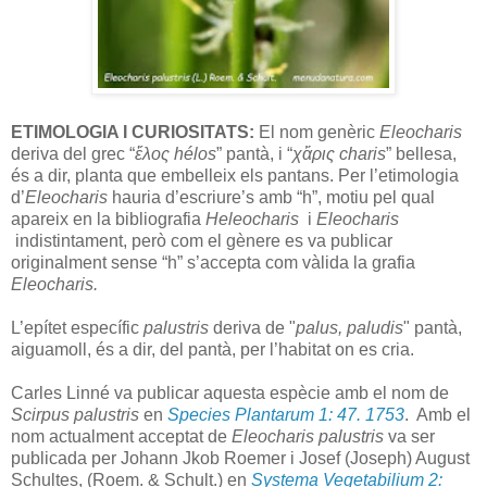
ETIMOLOGIA I CURIOSITATS:
El nom genèric
Eleocharis
deriva del grec “
ἕλος hélos
” pantà, i “
χἄρις charis
” bellesa,
és a dir, planta que embelleix els pantans. Per l’etimologia
d’
Eleocharis
hauria d’escriure’s amb “h”, motiu pel qual
apareix en la bibliografia
Heleocharis
i
Eleocharis
indistintament, però com el gènere es va publicar
originalment sense “h” s’accepta com vàlida la grafia
Eleocharis.
L’epítet específic
palustris
deriva de "
palus, paludis
" pantà,
aiguamoll, és a dir, del pantà, per l’habitat on es cria.
Carles Linné va publicar aquesta espècie amb el nom de
Scirpus
palustris
en
Species Plantarum 1: 47. 1753
. Amb el
nom actualment acceptat de
Eleocharis palustris
va ser
publicada per Johann Jkob Roemer i Josef (Joseph) August
Schultes, (Roem. & Schult.)
en
Systema Vegetabilium 2: