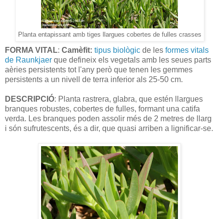
Planta entapissant amb tiges llargues cobertes de fulles crasses
FORMA VITAL
:
Camèfit:
tipus biològic
de les
formes vitals
de Raunkjaer
que defineix els vegetals amb les seues parts
aèries persistents tot l'any però que tenen les gemmes
persistents a un nivell de terra inferior als 25-50 cm.
DESCRIPCIÓ
: Planta rastrera, glabra, que estén llargues
branques robustes, cobertes de fulles, formant una catifa
verda. Les branques poden assolir més de 2 metres de llarg
i són sufrutescents, és a dir, que quasi arriben a lignificar-se.