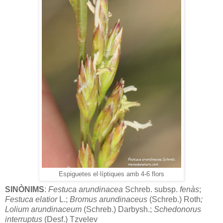
Espiguetes el·líptiques amb 4-6 flors
SINÒNIMS
:
Festuca arundinacea
Schreb. subsp.
fenàs
;
Festuca
elatior
L.;
Bromus arundinaceus
(Schreb.) Roth
;
Lolium arundinaceum
(Schreb.) Darbysh.;
Schedonorus
interruptus
(Desf.) Tzvelev