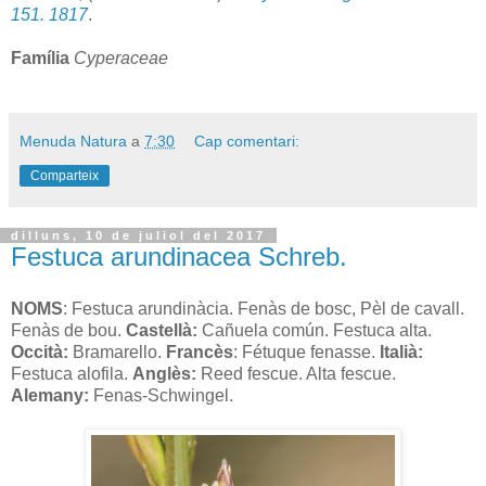
151. 1817
.
Família
Cyperaceae
Menuda Natura
a
7:30
Cap comentari:
Comparteix
dilluns, 10 de juliol del 2017
Festuca arundinacea Schreb.
NOMS
: Festuca arundinàcia. Fenàs de bosc, Pèl de cavall.
Fenàs de bou.
Castellà:
Cañuela común. Festuca alta.
Occità:
Bramarello.
Francès
: Fétuque fenasse.
Italià:
Festuca alofila.
Anglès:
Reed fescue. Alta fescue.
Alemany:
Fenas-Schwingel.