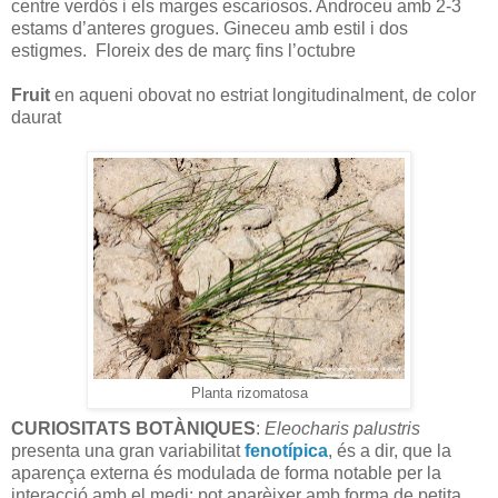
centre verdós i els marges escariosos. Androceu amb 2-3
estams d’anteres grogues. Gineceu amb estil i dos
estigmes. Floreix des de març fins l’octubre
Fruit
en aqueni obovat no estriat longitudinalment, de color
daurat
Planta rizomatosa
CURIOSITATS BOTÀNIQUES
:
Eleocharis palustris
presenta una gran variabilitat
fenotípica
, és a dir, que la
aparença externa és modulada de forma notable per la
interacció amb el medi: pot aparèixer amb forma de petita