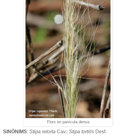
Flors en panícula densa
SINÒNIMS
:
Stipa
retorta
Cav.;
Stipa
tortilis
Desf.