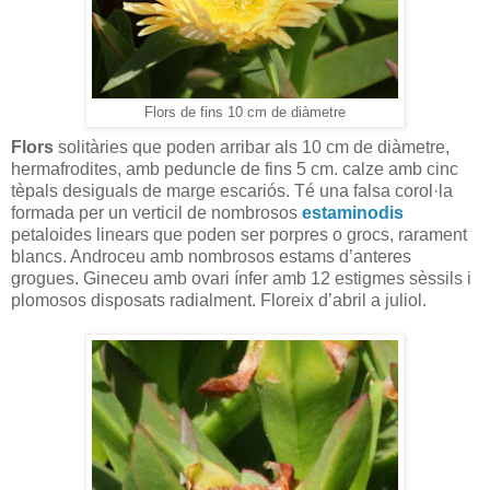
Flors de fins 10 cm de diàmetre
Flors
solitàries que poden arribar als 10 cm de diàmetre,
hermafrodites, amb peduncle de fins 5 cm. calze amb cinc
tèpals desiguals de marge escariós. Té una falsa corol·la
formada per un verticil de nombrosos
estaminodis
petaloides linears que poden ser porpres o grocs, rarament
blancs. Androceu amb nombrosos estams d’anteres
grogues. Gineceu amb ovari ínfer amb 12 estigmes sèssils i
plomosos disposats radialment. Floreix d’abril a juliol.