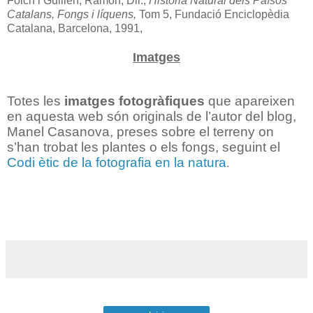
Folch i Guillèn, Ramón, Dir.,
Història Natural dels Països
Catalans,
Fongs i líquens,
Tom 5, Fundació Enciclopèdia
Catalana, Barcelona, 1991,
Imatges
Totes les
imatges fotogràfiques
que apareixen
en aquesta web són originals de l’autor del blog,
Manel Casanova, preses sobre el terreny on
s’han trobat les plantes o els fongs,
seguint el
Codi ètic de la fotografia en la natura
.