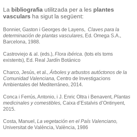
La
bibliografia
utilitzada per a les
plantes
vasculars
ha sigut la següent:
Bonnier, Gaston i Georges de Layens,
Claves para la
determinación de plantas vasculares,
Ed. Omega S.A.,
Barcelona, 1988.
Castroviejo & al. (eds.),
Flora ibérica
. (tots els toms
existents), Ed. Real Jardín Botánico
Charco, Jesús, et al.,
Árboles y arbustos autóctonos de la
Comunidad Valenciana,
Centro de Investigacions
Ambientales del Mediterráneo, 2014.
Conca i Ferrús, Antonio, i J. Enric Oltra i Benavent,
Plantas
medicinales y comestibles,
Caixa d’Estalvis d’Ontinyent,
2015.
Costa, Manuel,
La vegetación en el País Valenciano,
Universitat de València, València, 1986