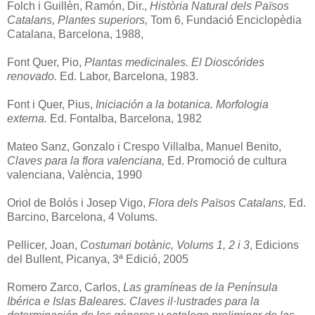
Folch i Guillèn, Ramón, Dir.,
Història Natural dels Països
Catalans,
Plantes superiors,
Tom 6, Fundació Enciclopèdia
Catalana, Barcelona, 1988,
Font Quer, Pio,
Plantas medicinales. El Dioscórides
renovado.
Ed. Labor, Barcelona, 1983.
Font i Quer, Pius,
Iniciación a la botanica. Morfologia
externa.
Ed. Fontalba, Barcelona, 1982
Mateo Sanz, Gonzalo i Crespo Villalba, Manuel Benito,
Claves para la flora valenciana,
Ed. Promoció de cultura
valenciana, València, 1990
Oriol de Bolós i Josep Vigo,
Flora dels Països Catalans,
Ed.
Barcino, Barcelona, 4 Volums.
Pellicer, Joan,
Costumari botànic,
Volums 1, 2 i 3
, Edicions
del Bullent, Picanya, 3ª Edició, 2005
Romero Zarco, Carlos,
Las gramíneas de la Península
Ibérica e Islas Baleares. Claves il·lustrades para la