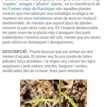
“
cryptos”
amagat, i “
phuton”
planta ; en la classificació de
les
Formes vitals de Raunkjaer
són aquelles plantes
vivaces que han optat per una estratègia ecològica de
mantenir els seus
meristemes
arran de terra en l'estació
desfavorable, de manera que aquest tipus de plantes
renoven la part aèria cada any. En l'estació desfavorable,
les parts vives de la planta mig s’amaguen (les parts
subterrànies i borrons arran del sòl), mentre que les seues
parts aèries es dessequen i desapareixen.
DESCRIPCIÓ:
Planta bianual que pot arribar als dos
metres d’alçada. El primer any fa una roseta de fulles
peludes força dividides, i al segon any creixen les tiges
anguloses i amb estries, erectes, llargues i verdes,
ramificades des de la base, fines però resistents.