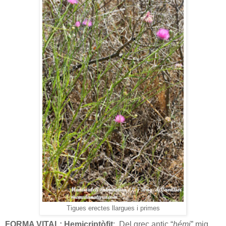
Tigues erectes llargues i primes
FORMA VITAL:
Hemicriptòfit
:
Del grec antic “
hémi
” mig,