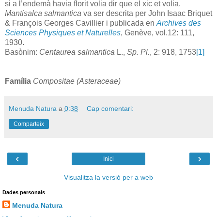
si a l’endemà havia florit volia dir que el xic et volia.
Mantisalca salmantica
va ser descrita per John Isaac Briquet
& François Georges Cavillier i publicada en
Archives des
Sciences Physiques et Naturelles
, Genève, vol.12: 111,
1930.
Basònim:
Centaurea salmantica
L.,
Sp. Pl.
, 2: 918, 1753
[1]
Família
Compositae (Asteraceae)
Menuda Natura
a
0:38
Cap comentari:
Comparteix
‹
›
Inici
Visualitza la versió per a web
Dades personals
Menuda Natura