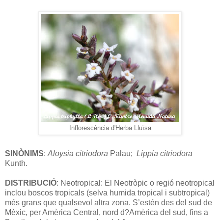
Inflorescència d'Herba Lluïsa
SINÒNIMS
:
Aloysia
citriodora
Palau;
Lippia citriodora
Kunth.
DISTRIBUCIÓ
: Neotropical: El Neotròpic o regió neotropical
inclou boscos tropicals (selva humida tropical i subtropical)
més grans que qualsevol altra zona. S’estén des del sud de
Mèxic, per Amèrica Central, nord d?Amèrica del sud, fins a