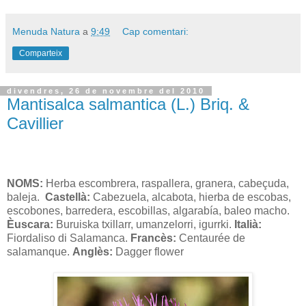
Menuda Natura
a
9:49
Cap comentari:
Comparteix
divendres, 26 de novembre del 2010
Mantisalca salmantica (L.) Briq. &
Cavillier
NOMS:
Herba escombrera, raspallera, granera, cabeçuda,
baleja.
Castellà:
Cabezuela, alcabota, hierba de escobas,
escobones, barredera, escobillas, algarabía, baleo macho.
Èuscara:
Buruiska txillarr, umanzelorri, igurrki.
Italià:
Fiordaliso di Salamanca.
Francès:
Centaurée de
salamanque.
Anglès:
Dagger flower