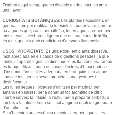
Fruit
en esquizocarp que es divideix en dos núcules amb
una llavor.
CURIOSITATS BOTÀNIQUES
: Les plantes necessiten, en
general, llum per realitzar la fotosíntesi i poder viure, però hi
ha algunes que, com l’herballuïsa, tenen aquest requeriment
més elevat, i aleshores diguem que és una planta
fotòfila
,
és a dir, que viu amb condicions d’elevada lluminositat
USOS I PROPIETATS
: És una excel·lent planta digestiva,
molt apreciada en els casos de digestions pesades, ja que
tonifica l’aparell digestiu i disminueix les flatulències. També
és tranquil·litzant, bona en casos d’estrès, d’hipocondria i
d’insomni. Fins i tot és adequada en bronquitis i en alguns
tipus de tos, per les seves propietats analgèsiques i
desinfectants.
Les fulles seques i picades s’utilitzen per marinar, per
amanir i en salses, per a donar un toc aromàtic de cítric.
També serveix la infusió, a l’estiu, per a preparar sorbets, o
també, a la infusió freda se li pot afegir un rajolí de ginebra o
d’un altre licor.
Se n’ha extret una essència de virtuts terapèutiques i les