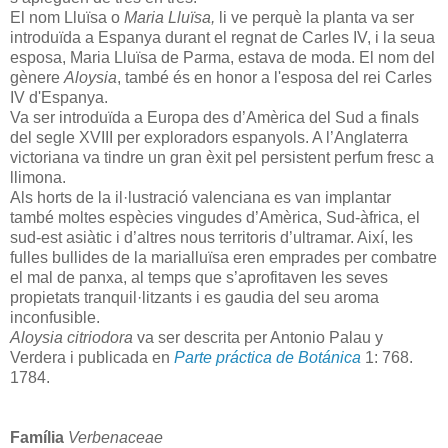
El nom Lluïsa o
Maria Lluïsa,
li ve perquè la planta va ser
introduïda a Espanya durant el regnat de Carles IV, i la seua
esposa, Maria Lluïsa de Parma, estava de moda. El nom del
gènere
Aloysia
, també és en honor a l'esposa del rei Carles
IV d'Espanya.
Va ser introduïda a Europa des d’Amèrica del Sud a finals
del segle XVIII per exploradors espanyols. A l’Anglaterra
victoriana va tindre un gran èxit pel persistent perfum fresc a
llimona.
Als horts de la il·lustració valenciana es van implantar
també moltes espècies vingudes d’Amèrica, Sud-àfrica, el
sud-est asiàtic i d’altres nous territoris d’ultramar. Així, les
fulles bullides de la marialluïsa eren emprades per combatre
el mal de panxa, al temps que s’aprofitaven les seves
propietats tranquil·litzants i es gaudia del seu aroma
inconfusible.
Aloysia citriodora
va ser descrita per Antonio Palau y
Verdera i publicada en
Parte práctica de Botánica
1: 768.
1784.
Família
Verbenaceae