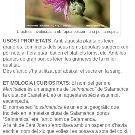
Bràctees involucrals amb l'àpex obscur i una petita espina
USOS I PROPIETATS:
Amb aquesta planta es feien
graneres, com molts dels seus noms populars suggereixen,
per netejar l’era quan batien el blat, els forns, etc. Amb les
plantes de gran port es feien les graneres de la millor
qualitat.
Des d’antic s’ha utilitzat per abaixar el sucre en la sang.
ETIMOLOGIA I CURIOSITATS
: El nom del gènere
Mantisalca
és un anagrama de “
salmantico”
de Salamanca,
la ciutat de Castella-Lleó on aquesta espècie està molt
escampada.
El nom específic
salmantica
és un epítet geogràfic que
incideix en la mateixa ciutat de Salamanca, doncs
“Salmantica” era l’antic nom de Salamanca.
A la nit de Sant Joan s’enrotllava amb un paper on s’havia
escrit el nom del xic que volies i es posava a sota del coixí, i