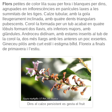
Flors
petites de color lila suau per fora i blanques per dins,
agrupades en inflorescències en panícules laxes a les
summitats de les tiges. Calze tubular, amb la gola
lleugerament inclinada, amb quatre dents triangulars
pubescents. Corol·la formada per un tub acabat en quatre
lòbuls formant dos llavis, els inferiors majors, amb
glàndules. Androceu didínam, amb estams inserits al tub de
la corol·la, dos més llargs amb les anteres un poc exsertes.
Gineceu pilós amb curt estil i estigma bífid. Floreix a finals
de primavera i l’estiu.
Dins el calze persistent es gesta el fruit