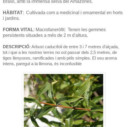
Brasil, amb la immensa selva del Amazones.
HÀBITAT
:
Cultivada com a medicinal i ornamental en horts
i jardins.
FORMA VITAL
: Macrofaneròfit:
Tenen les gemmes
persistents situades a més de 2 m d'altura.
DESCRIPCIÓ
: Arbust caducifoli de entre 3 i 7 metres d’alçada,
tot i que a les nostres terres no sol passar dels 2,5 metres, de
tiges llenyoses, ramificades i amb pèls simples. El seu aroma
intens, paregut a la llimona, és inconfusible