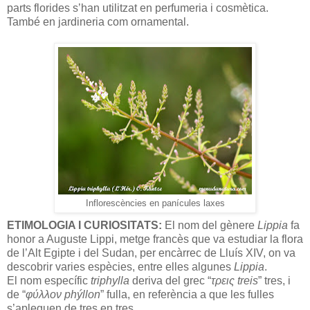
parts florides s’han utilitzat en perfumeria i cosmètica.
També en jardineria com ornamental.
Inflorescències en panícules laxes
ETIMOLOGIA I CURIOSITATS:
El nom del gènere
Lippia
fa
honor a Auguste Lippi, metge francès que va estudiar la flora
de l’Alt Egipte i del Sudan, per encàrrec de Lluís XIV, on va
descobrir varies espècies, entre elles algunes
Lippia
.
El nom específic
triphylla
deriva del grec “
τρεις treis
” tres, i
de “
φύλλον phýllon
” fulla, en referència a que les fulles
s’apleguen de tres en tres.