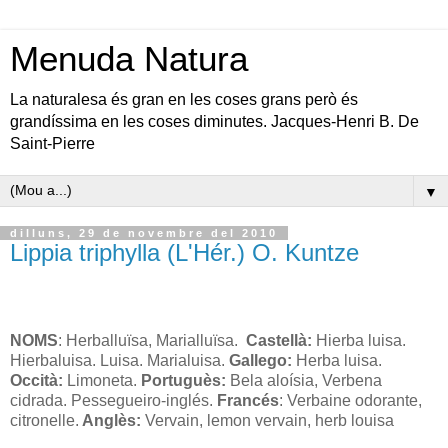
Menuda Natura
La naturalesa és gran en les coses grans però és
grandíssima en les coses diminutes. Jacques-Henri B. De
Saint-Pierre
▼
dilluns, 29 de novembre del 2010
Lippia triphylla (L'Hér.) O. Kuntze
NOMS
: Herballuïsa, Marialluïsa.
Castellà:
Hierba luisa.
Hierbaluisa. Luisa. Marialuisa.
Gallego:
Herba luisa.
Occità:
Limoneta.
Portuguès:
Bela aloísia, Verbena
cidrada. Pessegueiro-inglés.
Francés
: Verbaine odorante,
citronelle.
Anglès:
Vervain, lemon vervain, herb louisa