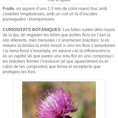
Fruit en aqueni
Fruits
en aqueni d’uns 2-3 mm de color marró fosc amb
costelles longitudinals, amb un curt vil·là d’escates
punxegudes i blanquinoses
CURIOSITATS BOTÀNIQUES:
Les fulles surten dels nusos
de la tija; de vegades les fulles que porten flors en l’axil·la
són diferents, més menudes i s’anomenen
bràctees
; si es
redueix la distància entre nusos a cero les flors s’amuntonen
i la rama floral s’eixampla; en aquest cas la inflorescència
és un
capítol
(el que pareix una sola flor en una composta) i
les
bràctees
formen
l’involucre
(el que aparentment és el
calze de les compostes) que forma el receptacle que
protegeix les flors.