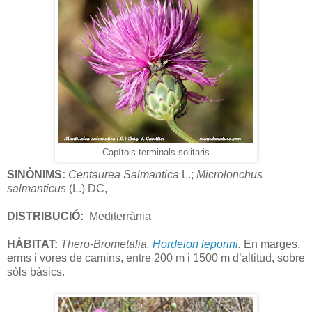
Capítols terminals solitaris
SINÒNIMS:
Centaurea Salmantica
L.;
Microlonchus
salmanticus
(L.) DC,
DISTRIBUCIÓ:
Mediterrània
HÀBITAT:
Thero-Brometalia.
Hordeion leporini
.
En marges,
erms i vores de camins, entre 200 m i 1500 m d’altitud, sobre
sòls bàsics.