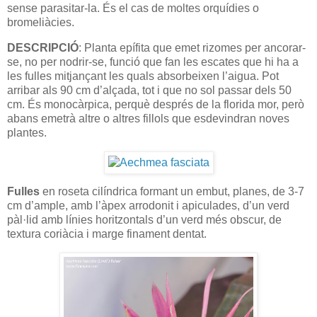
sense parasitar-la. És el cas de moltes orquídies o
bromeliàcies.
DESCRIPCIÓ
: Planta epífita que emet rizomes per ancorar-
se, no per nodrir-se, funció que fan les escates que hi ha a
les fulles mitjançant les quals absorbeixen l’aigua. Pot
arribar als 90 cm d’alçada, tot i que no sol passar dels 50
cm. És monocàrpica, perquè després de la florida mor, però
abans emetrà altre o altres fillols que esdevindran noves
plantes.
Fulles
en roseta cilíndrica formant un embut, planes, de 3-7
cm d’ample, amb l’àpex arrodonit i apiculades, d’un verd
pàl·lid amb línies horitzontals d’un verd més obscur, de
textura coriàcia i marge finament dentat.