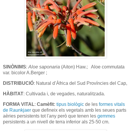
SINÒNIMS
:
Aloe
saponaria
(Aiton) Haw.; Aloe commutata
var. bicolor A.Berger ;
DISTRIBUCIÓ
: Natural d’Àfrica del Sud Províncies del Cap,
HÀBITAT
: Cultivada i, de vegades, naturalitzada.
FORMA VITAL
:
Camèfit:
tipus biològic
de les
formes vitals
de Raunkjaer
que defineix els vegetals amb les seues parts
aèries persistents tot l'any però que tenen les
gemmes
persistents a un nivell de terra inferior als 25-50 cm.