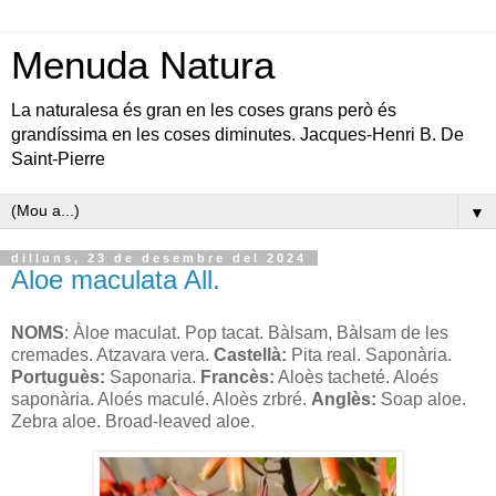
Menuda Natura
La naturalesa és gran en les coses grans però és
grandíssima en les coses diminutes. Jacques-Henri B. De
Saint-Pierre
▼
dilluns, 23 de desembre del 2024
Aloe maculata All.
NOMS
: Àloe maculat.
Pop tacat. Bàlsam, Bàlsam de les
cremades. Atzavara vera.
Castellà:
Pita real. Saponària.
Portuguès:
Saponaria.
Francès:
Aloès tacheté. Aloés
saponària. Aloés maculé. Aloès zrbré.
Anglès:
Soap aloe.
Zebra aloe. Broad-leaved aloe.