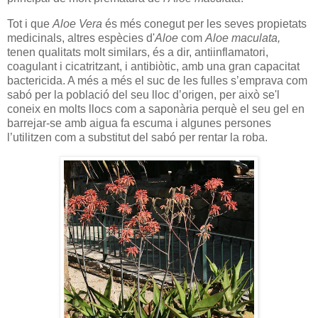
Tot i que
Aloe Vera
és més conegut per les seves propietats
medicinals, altres espècies d'
Aloe
com
Aloe maculata,
tenen qualitats molt similars, és a dir, antiinflamatori,
coagulant i cicatritzant, i antibiòtic, amb una gran capacitat
bactericida. A més a més el suc de les fulles s’emprava com
sabó per la població del seu lloc d’origen, per això se'l
coneix en molts llocs com a saponària perquè el seu gel en
barrejar-se amb aigua fa escuma i algunes persones
l’utilitzen com a substitut del sabó per rentar la roba.