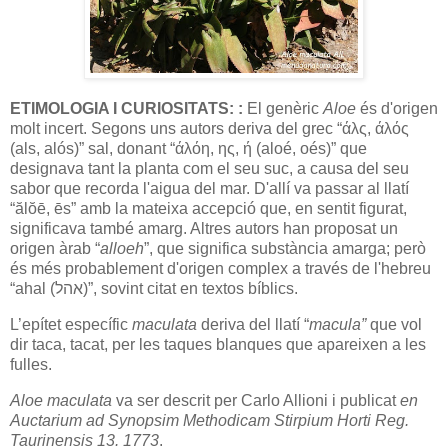
ETIMOLOGIA I CURIOSITATS:
:
El genèric
Aloe
és d'origen
molt incert. Segons uns autors deriva del grec “άλς, άλός
(als, alós)” sal, donant “άλόη, ης, ή (aloé, oés)” que
designava tant la planta com el seu suc, a causa del seu
sabor que recorda l'aigua del mar. D'allí va passar al llatí
“ălŏē, ēs” amb la mateixa accepció que, en sentit figurat,
significava també amarg. Altres autors han proposat un
origen àrab “
alloeh
”, que significa substància amarga; però
és més probablement d'origen complex a través de l'hebreu
“ahal (אהל)”, sovint citat en textos bíblics.
L’epítet específic
maculata
deriva del llatí “
macula”
que vol
dir taca, tacat, per les taques blanques que apareixen a les
fulles.
Aloe maculata
va ser descrit per Carlo Allioni i publicat
en
Auctarium ad Synopsim Methodicam Stirpium Horti Reg.
Taurinensis 13. 1773
.