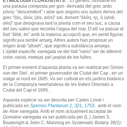
ETIMOLOGIA I CURIOSITATS:
:
El genèric
Gonialoe
és
una paraula composta per gori- derivada del grec antic
γόνος
"descendent" i aloe que segons uns autors deriva del
grec “άλς, άλός (als, alós)” sal, donant “άλόη, ης, ή (aloé,
oés)” que designava tant la planta com el seu suc, a causa
del seu sabor que recorda l'aigua del mar. D'allí va passar al
llatí “ălŏē, ēs” amb la mateixa accepció que, en sentit figurat,
significava també amarg. Altres autors han proposat un
origen àrab “alloeh”, que significa substància amarga.
L’epítet específic
variegata
ve del llatí “
vario
” ser de diferent
color, variat, motejat, pel jaspiat de les fulles.
El primer esment d'aquesta planta va ser realitzat per Simon
van der Stel , el primer governador de Ciutat del Cap , en un
viatge al nord en 1685. Va ser cultivat en els jardins botànics
de la Companyia neerlandesa de les Índies Orientals a
Ciutat del Cap el 1695 .
Aquesta espècie va ser descrita per Carles Linné i
publicada en
Species Plantarum 1, 321, 1753
.
amb el nom
de
Aloe variegata
. Amb el nom actualment acceptat de
Gonialoe variegata
va ser publicada per (L.) James S.
Boatwright & John C. Manning en
Systematic Botany 39(1):