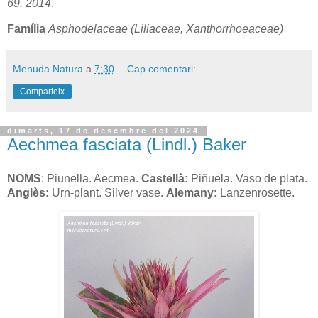
69. 2014
.
Família
Asphodelaceae (Liliaceae, Xanthorrhoeaceae)
Menuda Natura
a
7:30
Cap comentari:
Comparteix
dimarts, 17 de desembre del 2024
Aechmea fasciata (Lindl.) Baker
NOMS
: Piunella. Aecmea.
Castellà:
Piñuela. Vaso de plata.
Anglès:
Urn-plant. Silver vase.
Alemany:
Lanzenrosette.