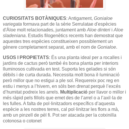
CURIOSITATS BOTÀNIQUES
: Antigament,
Gonialoe
variegata
formava part de la sèrie Serrulatae d'espècies
d'Àloe molt relacionades, juntament amb
Aloe dinteri
i
Aloe
sladeniana
. Estudis filogenètics recents han demostrat que
aquestes tres espècies constitueixen possiblement un
gènere completament separat, amb el nom de
Gonialoe
.
USOS I PROPIETATS
: És una planta ideal per a rocalles i
jardins de cactus però també és bona planta per interiors
lluminosos cultivada en test. Suporta les gelades si són
dèbils i de curta durada. Necessita molt bona il·luminació
però millor que no estigui a ple sol. Requereix poc reg en
estiu i menys a l’hivern, en sòls ben drenat perquè l’excés
d’humitat podreix les arrels.
Multiplicació
per llavor o millor i
més ràpid pels fillols que emet des de l’arrel o a l’axil·la de
les fulles. A falta de pol·linitzadors específics d’aquesta
espècie a les nostres terres, cal pol·linitzar les flors a mà,
amb un pinzell de pèl fi. Pot ser atacada per la cotxinilla
cotonosa o cotonet