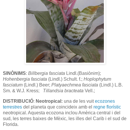
SINÒNIMS
:
Billbergia fasciata
Lindl.(Basiònim);
Hohenbergia fasciata
(Lindl.) Schult. f.;
Hoplophytum
fasciatum
(Lindl.) Beer;
Platyaechmea fasciata
(Lindl.) L.B.
Sm. & W.J. Kress;
Tillandsia bracteata
Vell.;
DISTRIBUCIÓ
:
Neotropical:
una de les vuit
ecozones
terrestres
del planeta que coincideix amb el
regne florístic
neotropical. Aquesta ecozona inclou Amèrica central i del
sud, les terres baixes de Mèxic, les illes del Carib i el sud de
Florida.