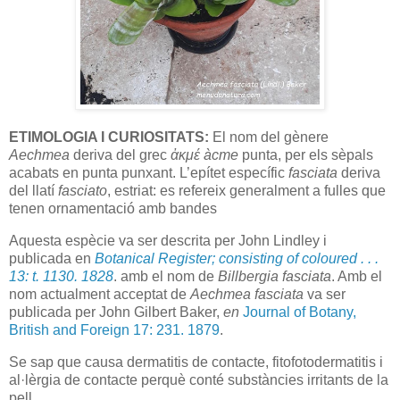
ETIMOLOGIA I CURIOSITATS:
El nom del gènere
Aechmea
deriva del grec
ἀκμέ àcme
punta, per els sèpals
acabats en punta punxant. L’epítet específic
fasciata
deriva
del llatí
fasciato
, estriat: es refereix generalment a fulles que
tenen ornamentació amb bandes
Aquesta espècie va ser descrita per John Lindley i
publicada en
Botanical Register; consisting of coloured . . .
13: t. 1130. 1828
. amb el nom de
Billbergia fasciata
. Amb el
nom actualment acceptat de
Aechmea fasciata
va ser
publicada per John Gilbert Baker,
en
Journal of Botany,
British and Foreign 17: 231. 1879
.
Se sap que causa dermatitis de contacte, fitofotodermatitis i
al·lèrgia de contacte perquè conté substàncies irritants de la
pell.