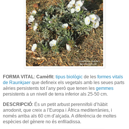
FORMA VITAL
:
Camèfit:
tipus biològic
de les
formes vitals
de Raunkjaer
que defineix els vegetals amb les seues parts
aèries persistents tot l'any però que tenen les
gemmes
persistents a un nivell de terra inferior als 25-50 cm.
DESCRIPCIÓ
: És un petit arbust perennifoli d’hàbit
arrodonit, que creix a l’Europa i Àfrica mediterrànies, i
només arriba als 60 cm d’alçada. A diferència de moltes
espècies del gènere no és enfiladissa.