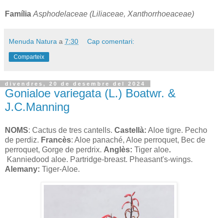
Família
Asphodelaceae (Liliaceae, Xanthorrhoeaceae)
Menuda Natura
a
7:30
Cap comentari:
Comparteix
divendres, 20 de desembre del 2024
Gonialoe variegata (L.) Boatwr. &
J.C.Manning
NOMS
: Cactus de tres cantells.
Castellà:
Aloe tigre. Pecho
de perdiz.
Francès
: Aloe panaché, Aloe perroquet, Bec de
perroquet, Gorge de perdrix.
Anglès:
Tiger aloe
.
Kanniedood aloe. Partridge-breast. Pheasant's-wings.
Alemany:
Tiger-Aloe.