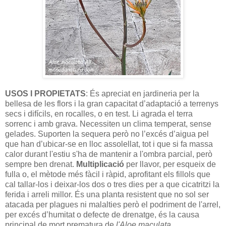
USOS I PROPIETATS
: És apreciat en jardineria per la
bellesa de les flors i la gran capacitat d’adaptació a terrenys
secs i difícils, en rocalles, o en test. Li agrada el terra
sorrenc i amb grava. Necessiten un clima temperat, sense
gelades. Suporten la sequera però no l’excés d’aigua pel
que han d’ubicar-se en lloc assolellat, tot i que si fa massa
calor durant l'estiu s'ha de mantenir a l'ombra parcial, però
sempre ben drenat.
Multiplicació
per llavor, per esqueix de
fulla o, el mètode més fàcil i ràpid, aprofitant els fillols que
cal tallar-los i deixar-los dos o tres dies per a que cicatritzi la
ferida i arreli millor. És una planta resistent que no sol ser
atacada per plagues ni malalties però el podriment de l'arrel,
per excés d’humitat o defecte de drenatge, és la causa
principal de mort prematura de
l'Aloe maculata
.