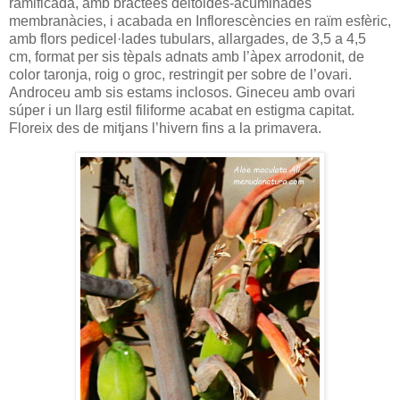
ramificada, amb bràctees deltoides-acuminades
membranàcies, i acabada en Inflorescències en raïm esfèric,
amb flors pedicel·lades tubulars, allargades, de 3,5 a 4,5
cm, format per sis tèpals adnats amb l’àpex arrodonit, de
color taronja, roig o groc, restringit per sobre de l’ovari.
Androceu amb sis estams inclosos. Gineceu amb ovari
súper i un llarg estil filiforme acabat en estigma capitat.
Floreix des de mitjans l’hivern fins a la primavera.