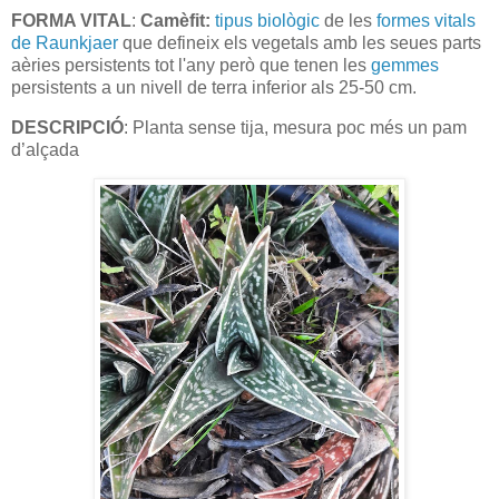
FORMA VITAL
:
Camèfit:
tipus biològic
de les
formes vitals
de Raunkjaer
que defineix els vegetals amb les seues parts
aèries persistents tot l'any però que tenen les
gemmes
persistents a un nivell de terra inferior als 25-50 cm.
DESCRIPCIÓ
: Planta sense tija, mesura poc més un pam
d’alçada