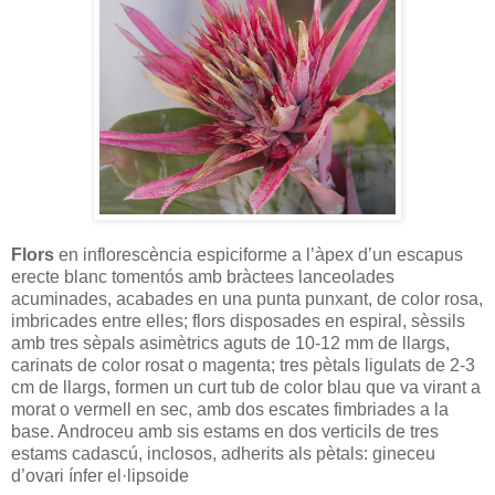
Flors
en inflorescència espiciforme a l’àpex d’un escapus
erecte blanc tomentós amb bràctees lanceolades
acuminades, acabades en una punta punxant, de color rosa,
imbricades entre elles; flors disposades en espiral, sèssils
amb tres sèpals asimètrics aguts de 10-12 mm de llargs,
carinats de color rosat o magenta; tres pètals ligulats de 2-3
cm de llargs, formen un curt tub de color blau que va virant a
morat o vermell en sec, amb dos escates fimbriades a la
base. Androceu amb sis estams en dos verticils de tres
estams cadascú, inclosos, adherits als pètals: gineceu
d’ovari ínfer el·lipsoide