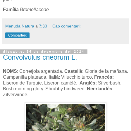
Família
Bromeliaceae
Menuda Natura
a
7:30
Cap comentari:
Comparteix
dissabte, 14 de desembre del 2024
Convolvulus cneorum L.
NOMS
: Corretjola argentada.
Castellà:
Gloria de la mañana.
Campanilla plateada.
Italià
: Vilucchio turco.
Francès:
Liseron de Turquie. Liseron camélé.
Anglès:
Silverbush.
Bush morning glory. Shrubby bindweed.
Neerlandès:
Zilverwinde.