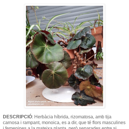
DESCRIPCIÓ
: Herbàcia híbrida, rizomatosa, amb tija
carnosa i rampant, monoica, es a dir, que té flors masculines
i femenines a la mateixa planta, però separades entre si.