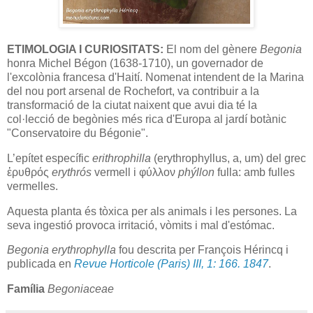
ETIMOLOGIA I CURIOSITATS:
El nom del gènere
Begonia
honra Michel Bégon (1638-1710), un governador de
l'excolònia francesa d'Haití. Nomenat intendent de la Marina
del nou port arsenal de Rochefort, va contribuir a la
transformació de la ciutat naixent que avui dia té la
col·lecció de begònies més rica d'Europa al jardí botànic
"Conservatoire du Bégonie".
L’epítet específic
erithrophilla
(erythrophyllus, a, um) del grec
ἐρυθρός
erythrós
vermell i φύλλον
phýllon
fulla: amb fulles
vermelles.
Aquesta planta és tòxica per als animals i les persones. La
seva ingestió provoca irritació, vòmits i mal d'estómac.
Begonia erythrophylla
fou descrita per François Hérincq i
publicada en
Revue Horticole (Paris) III, 1: 166. 1847
.
Família
Begoniaceae