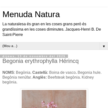
Menuda Natura
La naturalesa és gran en les coses grans però és
grandíssima en les coses diminutes. Jacques-Henri B. De
Saint-Pierre
▼
dijous, 13 de novembre del 2025
Begonia erythrophylla Hérincq
NOMS
: Begònia.
Castellà:
Boina de vasco
.
Begonia hule.
Begònia nenúfar.
Anglès:
Beefsteak begònia. Kidney
begònia.