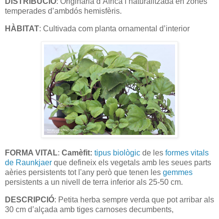
DISTRIBUCIÓ
: Originària d’Àfrica i naturalitzada en zones
temperades d’ambdós hemisfèris.
HÀBITAT
: Cultivada com planta ornamental d’interior
FORMA VITAL
:
Camèfit:
tipus biològic
de les
formes vitals
de Raunkjaer
que defineix els vegetals amb les seues parts
aèries persistents tot l'any però que tenen les
gemmes
persistents a un nivell de terra inferior als 25-50 cm.
DESCRIPCIÓ
: Petita herba sempre verda que pot arribar als
30 cm d’alçada amb tiges carnoses decumbents,