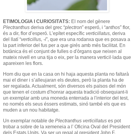
ETIMOLOGIA I CURIOSITATS:
El nom del gènere
Plectranthus
deriva del grec “
plectron
” esperó, i “
anthos
” flor,
és a dir, flor d’esperó. L’epítet específic
verticillatus,
deriva
del llatí “
verticillus, -i
”, que era una rodanxa que es posava a
la part inferior del fus per a que girés amb més facilitat. En
botànica és el conjunt de fulles o d'òrgans que neixen al
mateix nivell en una tija o eix, per la manera verticil·lada que
apareixen les flors.
Hom diu que en la casa on hi haja aquesta planta no faltarà
mai el diner i s’alleujaran els deutes, però la planta ha de
ser regalada. Actualment, són diversos els països del món
que tenen el costum d'honrar aquesta tradició obsequiant-li
un exemplar amb una moneda enterrada a l'interior del test,
no només els seus éssers estimats, sinó també els que es
muden a un nou habitatge.
Un exemplar notable de
Plectranthus verticillatus
es pot
trobar a sobre de la xemeneia a l' Oficina Oval del President
dels Estats Units. Va ser un regal al president John F.