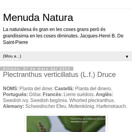
Menuda Natura
La naturalesa és gran en les coses grans però és
grandíssima en les coses diminutes. Jacques-Henri B. De
Saint-Pierre
▼
dilluns, 27 de març del 2023
Plectranthus verticillatus (L.f.) Druce
NOMS
: Planta del diner.
Castellà:
Planta del dinero.
Portuguès:
Dólar.
Francès:
Lierre suédois.
Anglès:
Swedish ivy. Swedish begònia. Whorled plectranthus.
Alemany:
Schwedischer Efeu, Mottenkönig. Harfenstrauch.