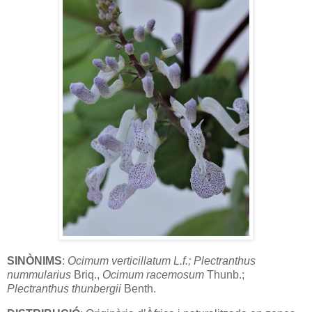
SINÒNIMS
:
Ocimum
verticillatum L.f.; Plectranthus
nummularius
Briq.,
Ocimum racemosum
Thunb.;
Plectranthus thunbergii
Benth.