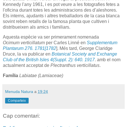
Kennedy l'any 1961, i es pot veure a les fotografies fetes a
l'oficina durant totes les administracions des d’aleshores.
Els interns, ajudants i altres treballadors de la casa blanca
sovint reben retalls de la famosa planta que cultiven i
distribueixen als amics i familiars.
Aquesta espècie va ser primerament nomenada
Ocimum
verticillatum
per Carles Linné en
Supplementum
Plantarum 276. 1781[1782
]. Més tard, George Claridge
Druce, la va publicar en
Botanical Society and Exchange
Club of the British Isles 4(Suppl. 2): 640. 1917
. amb el nom
actualment acceptat de
Plectranthus
verticillatus
.
Família
Labiatae (Lamiaceae)
Menuda Natura
a
19:24
Comparteix
Cap comentari: