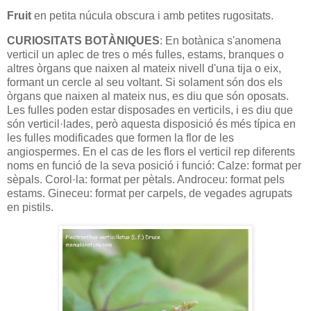
Fruit
en petita núcula obscura i amb petites rugositats.
CURIOSITATS BOTÀNIQUES
: En botànica s'anomena
verticil un aplec de tres o més fulles, estams, branques o
altres òrgans que naixen al mateix nivell d'una tija o eix,
formant un cercle al seu voltant. Si solament són dos els
òrgans que naixen al mateix nus, es diu que són oposats.
Les fulles poden estar disposades en verticils, i es diu que
són verticil·lades, però aquesta disposició és més típica en
les fulles modificades que formen la flor de les
angiospermes. En el cas de les flors el verticil rep diferents
noms en funció de la seva posició i funció: Calze: format per
sèpals. Corol·la: format per pètals. Androceu: format pels
estams. Gineceu: format per carpels, de vegades agrupats
en pistils.