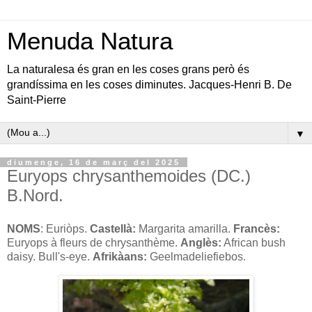
Menuda Natura
La naturalesa és gran en les coses grans però és
grandíssima en les coses diminutes. Jacques-Henri B. De
Saint-Pierre
▼
diumenge, 16 de març del 2025
Euryops chrysanthemoides (DC.)
B.Nord.
NOMS
: Euriòps.
Castellà:
Margarita amarilla.
Francès:
Euryops à fleurs de chrysanthème.
Anglès:
African bush
daisy. Bull's-eye.
Afrikàans:
Geelmadeliefiebos.