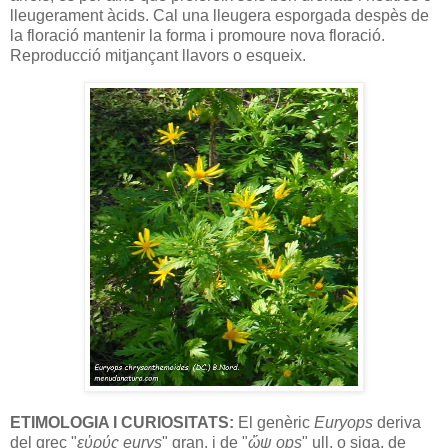
lleugerament àcids. Cal una lleugera esporgada despès de
la floració mantenir la forma i promoure nova floració.
Reproducció mitjançant llavors o esqueix.
ETIMOLOGIA I CURIOSITATS:
El genèric
Euryops
deriva
del grec "
εὐρύς eurys
" gran, i de "
ὤψ ops
" ull, o siga, de