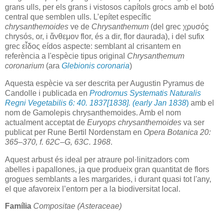
grans ulls, per els grans i vistosos capítols grocs amb el botó
central que semblen ulls. L’epítet específic
chrysanthemoides
ve de
Chrysanthemum
(del grec χρυσόϛ
chrysόs, or, i ἄνθεμον flor, és a dir, flor daurada), i del sufix
grec εἷδος eídos aspecte: semblant al crisantem en
referència a l'espècie tipus original
Chrysanthemum
coronarium
(ara
Glebionis coronaria
)
Aquesta espècie va ser descrita per Augustin Pyramus de
Candolle i publicada en
Prodromus Systematis Naturalis
Regni Vegetabilis 6: 40. 1837[1838]. (early Jan 1838
)
amb el
nom de Gamolepis chrysanthemoides. Amb el nom
actualment acceptat de
Euryops chrysanthemoides
va ser
publicat per Rune Bertil Nordenstam en
Opera Botanica 20:
365–370, f. 62C–G, 63C. 1968
.
Aquest arbust és ideal per atraure pol·linitzadors com
abelles i papallones, ja que produeix gran quantitat de flors
grogues semblants a les margarides, i durant quasi tot l'any,
el que afavoreix l’entorn per a la biodiversitat local.
Família
Compositae (Asteraceae)