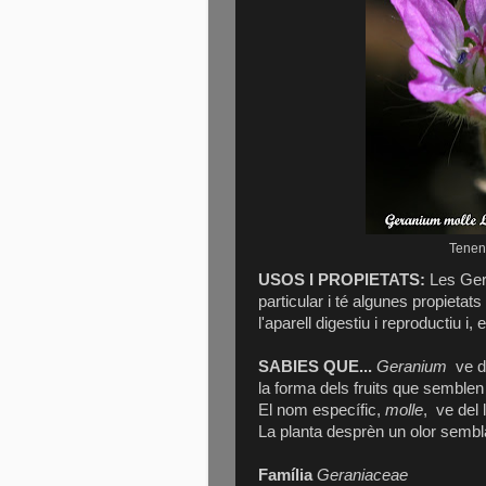
Tenen 
USOS I PROPIETATS:
Les Gera
particular i té algunes propieta
l'aparell digestiu i reproductiu i
SABIES QUE...
Geranium
ve d
la forma dels fruits que semblen
El nom específic,
molle
, ve del l
La planta desprèn un olor semblan
Família
Geraniaceae