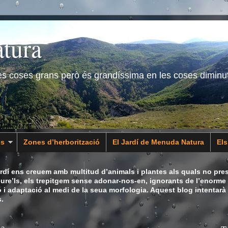
tura
les coses grans però és grandíssima en les coses diminu
es
Zones d’herborització
El Jardí de Menuda Natura
El
dí ens creuem amb multitud d’animals i plantes als quals no pres
eure’ls, els trepitgem sense adonar-nos-en, ignorants de l’enorme 
ó i adaptació al medi de la seua morfologia. Aquest blog intentarà
.