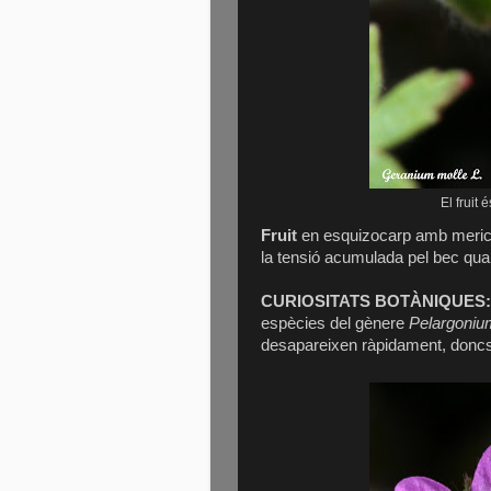
El fruit 
Fruit
en esquizocarp amb mericar
la tensió acumulada pel bec quan 
CURIOSITATS BOTÀNIQUES:
espècies del gènere
Pelargoniu
desapareixen ràpidament, doncs n