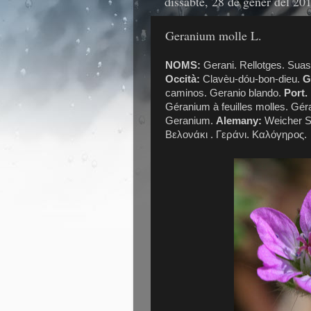
dissabte, 28 de gener del 20
Geranium molle L.
NOMS:
Gerani. Rellotges. Suas
Occità:
Clavèu-dóu-bon-dieu.
Ga
caminos. Geranio blando.
Port.
Géranium à feuilles molles. Gé
Geranium.
Alemany:
Weicher S
Βελονάκι . Γεράνι. Καλόγηρος.