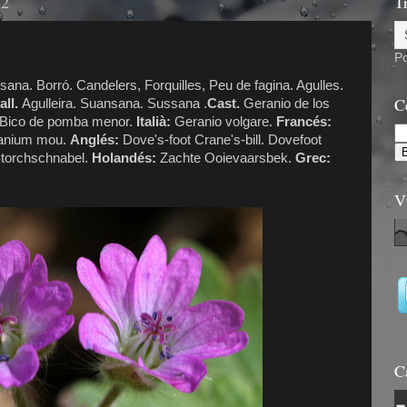
12
T
P
sana. Borró. Candelers, Forquilles, Peu de fagina. Agulles.
C
ll.
Agulleira. Suansana. Sussana .
Cast.
Geranio de los
Bico de pomba menor.
Italià:
Geranio volgare.
Francés:
ranium mou.
Anglés:
Dove's-foot Crane's-bill. Dovefoot
torchschnabel.
Holandés:
Zachte Ooievaarsbek.
Grec:
V
C