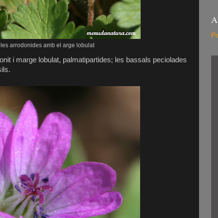
A
Pa
lles arrodonides amb el arge lobulat
nit i marge lobulat, palmatipartides; les bassals peciolades
ils.