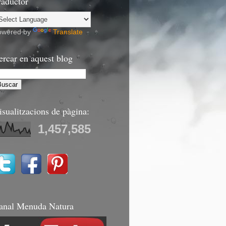
raductor
owered by
Translate
ercar en aquest blog
isualitzacions de pàgina:
1,457,585
anal Menuda Natura