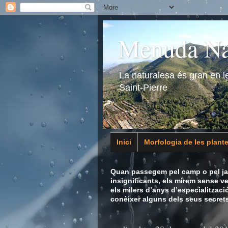
Menuda Na
La naturalesa és gran en 
Saint-Pierre
Inici
Morfologia de les plant
Animalia
Quan passegem pel camp o pel jar
insignificants, els mirem sense v
els milers d’anys d’especialitzaci
conèixer alguns dels seus secrets