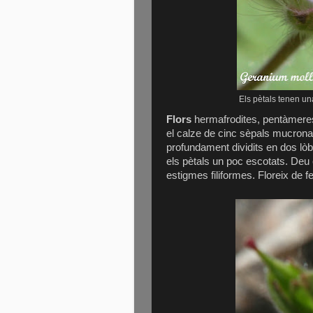
Els pètals tenen un
Flors
hermafrodites, pentàmeres
el calze de cinc sèpals mucrona
profundament dividits en dos lòb
els pètals un poc escotats. Deu e
estigmes filiformes. Floreix de 