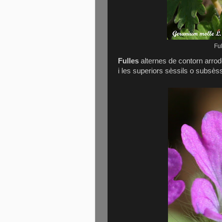
Fu
Fulles
alternes de contorn arrodo
i les superiors sèssils o subsèss