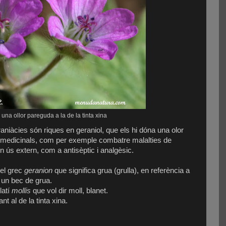
una ollor pareguda a la de la tinta xina
niàcies són riques en geraniol, que els hi dóna una olor
ts medicinals, com per exemple combatre malalties de
, en ús extern, com a antisèptic i analgèsic.
el grec
geranion
que significa grua (grulla), en referència a
 un bec de grua.
latí
mollis
que vol dir moll, blanet.
t al de la tinta xina.