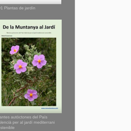
1 Plantas de jardín
antes autòctones del País
lencià per al jardí mediterrani
stenible