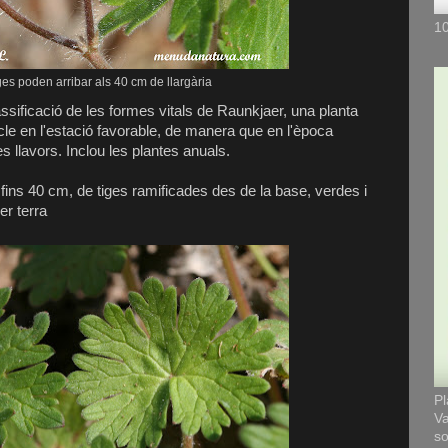
10
ges poden arribar als 40 cm de llargària
lassificació de les formes vitals de Raunkjaer, una planta
cle en l'estació favorable, de manera que en l'època
 llavors. Inclou les plantes anuals.
fins 40 cm, de tiges ramificades des de la base, verdes i
er terra
Pl
Va
so