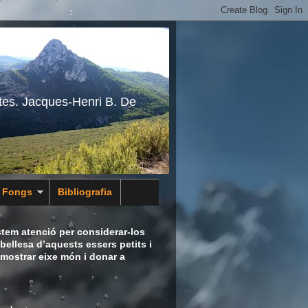
tes. Jacques-Henri B. De
s Fongs
Bibliografia
tem atenció per considerar-los
bellesa d’aquests essers petits i
 mostrar eixe món i donar a