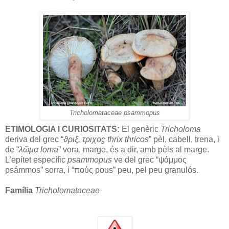
Tricholomataceae psammopus
ETIMOLOGIA I CURIOSITATS:
El genèric
Tricholoma
deriva del grec “
ϑριξ, τριχοϛ thrix thricos
” pèl, cabell, trena, i
de “
λῶμα loma
” vora, marge, és a dir, amb pèls al marge.
L’epítet específic
psammopus
ve del grec “ψάμμος
psámmos” sorra, i “πούς pous” peu, pel peu granulós.
Família
Tricholomataceae