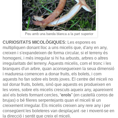
Peu amb una banda blanca a la part superior
CURIOSITATS MICOLÒGIQUES:
Les espores es
multipliquen donant lloc a uns micelis que, d'any en any,
creixen i s'expandeixen de forma circular, si el terreny és
homogeni, i més irregular si hi ha arbusts, arbres o altres
irregularitats del terreny. Aquests micelis, com el tronc i les
branques d'un arbre, quan aconsegueixen la seua dimensió
i maduresa comencen a donar fruits, els bolets, i com
aquests ho fan sobre els brots joves. El centre del miceli no
sol donar fruits, bolets, sinó que aquests es produeixen en
les vores, sobre els micelis crescuts aqueix any, apareixent
així els bolets formant cercles, “
erols
” (en castellà corros de
brujas) o bé fileres serpentejants quan el miceli té un
creixement irregular. Els micelis creixen any rere any i per
consegüent les boleteres van desplaçant -se i movent-se en
la direcció i sentit que creix el miceli.