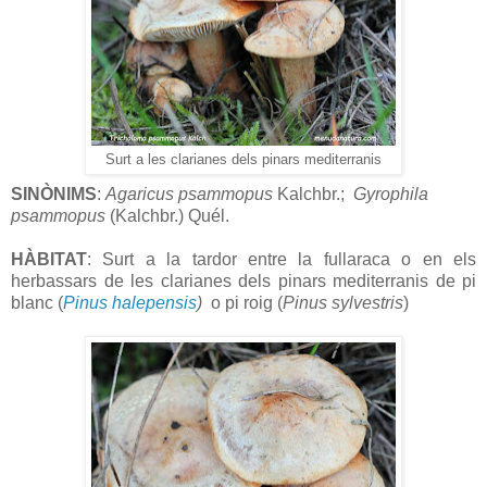
Surt a les clarianes dels pinars mediterranis
SINÒNIMS
:
Agaricus psammopus
Kalchbr.;
Gyrophila
psammopus
(Kalchbr.) Quél.
HÀBITAT
: Surt a la tardor entre la fullaraca o en els
herbassars de les clarianes dels pinars mediterranis de pi
blanc (
Pinus halepensis
)
o pi roig (
Pinus sylvestris
)