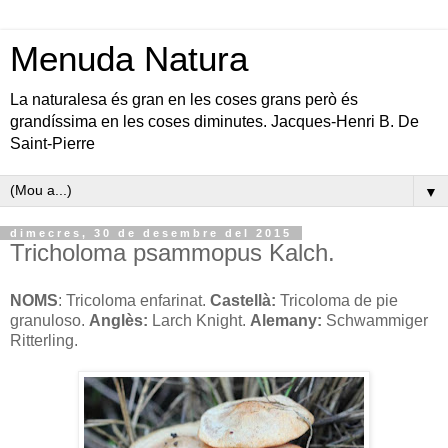
Menuda Natura
La naturalesa és gran en les coses grans però és
grandíssima en les coses diminutes. Jacques-Henri B. De
Saint-Pierre
▼
dimecres, 30 de desembre del 2015
Tricholoma psammopus Kalch.
NOMS
: Tricoloma enfarinat.
Castellà:
Tricoloma de pie
granuloso.
Anglès:
Larch Knight.
Alemany:
Schwammiger
Ritterling.