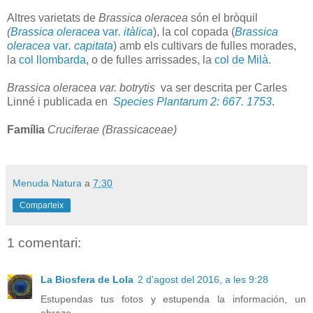
Altres varietats de
Brassica oleracea
són el bròquil
(
Brassica oleracea
var
. itàlica
), la col copada (
Brassica
oleracea
var
. capitata
) amb els cultivars de fulles morades,
la
col llombarda
, o de fulles arrissades, la
col de Milà
.
Brassica oleracea var. botrytis
va ser descrita per Carles
Linné i publicada en
Species Plantarum 2: 667. 1753
.
Família
Cruciferae (Brassicaceae)
Menuda Natura
a
7:30
Comparteix
1 comentari:
La Biosfera de Lola
2 d’agost del 2016, a les 9:28
Estupendas tus fotos y estupenda la información, un
abrazo.