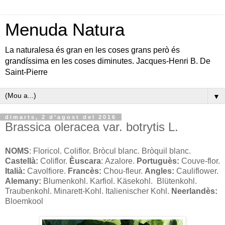
Menuda Natura
La naturalesa és gran en les coses grans però és
grandíssima en les coses diminutes. Jacques-Henri B. De
Saint-Pierre
▼
dimarts, 2 d’agost del 2016
Brassica oleracea var. botrytis L.
NOMS
: Floricol. Coliflor. Bròcul blanc. Bròquil blanc.
Castellà:
Coliflor.
Èuscara
:
Azalore.
Portuguès:
Couve-flor.
Italià:
Cavolfiore.
Francès:
Chou-fleur.
Angles:
Cauliflower.
Alemany:
Blumenkohl. Karfiol. Käsekohl. Blütenkohl.
Traubenkohl. Minarett-Kohl. Italienischer Kohl.
Neerlandès:
Bloemkool