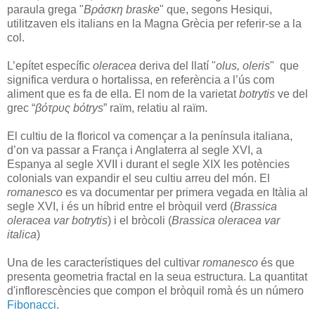
paraula grega "
Βράσκη braske
" que, segons Hesiqui,
utilitzaven els italians en la Magna Grècia per referir-se a la
col.
L’epítet específic
oleracea
deriva del llatí "
olus, oleris
" que
significa verdura o hortalissa, en referència a l’ús com
aliment que es fa de ella. El nom de la varietat
botrytis
ve del
grec “
βότρυς bόtrys
” raïm, relatiu al raïm.
El cultiu de la floricol va començar a la península italiana,
d’on va passar a França i Anglaterra al segle XVI, a
Espanya al segle XVII i durant el segle XIX les potències
colonials van expandir el seu cultiu arreu del món. El
romanesco
es va documentar per primera vegada en Itàlia al
segle XVI, i és un híbrid entre el bròquil verd (
Brassica
oleracea var botrytis
) i el bròcoli (
Brassica oleracea var
italica
)
Una de les característiques del cultivar
romanesco
és que
presenta geometria fractal en la seua estructura. La quantitat
d'inflorescències que compon el bròquil romà és un número
Fibonacci
.