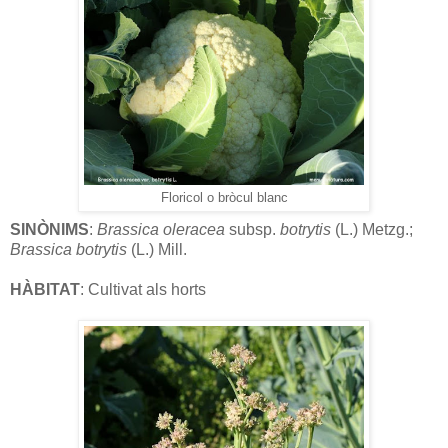
Floricol o bròcul blanc
SINÒNIMS
:
Brassica oleracea
subsp.
botrytis
(L.) Metzg.;
Brassica botrytis
(L.) Mill.
HÀBITAT
: Cultivat als horts