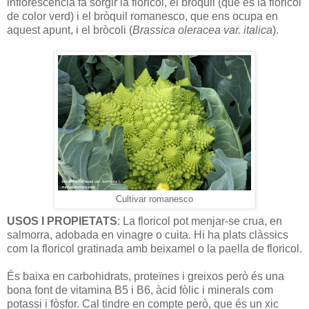
inflorescència fa sorgir la floricol, el bròquil (que és la floricol
de color verd) i el bròquil romanesco, que ens ocupa en
aquest apunt, i el bròcoli (
Brassica oleracea var. italica
).
Cultivar romanesco
USOS I PROPIETATS
: La floricol pot menjar-se crua, en
salmorra, adobada en vinagre o cuita. Hi ha plats clàssics
com la floricol gratinada amb beixamel o la paella de floricol.
És baixa en carbohidrats, proteïnes i greixos però és una
bona font de vitamina B5 i B6, àcid fòlic i minerals com
potassi i fòsfor. Cal tindre en compte però, que és un xic