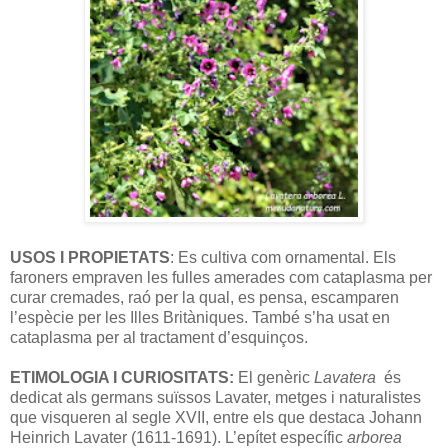
USOS I PROPIETATS
: Es cultiva com ornamental. Els
faroners empraven les fulles amerades com cataplasma per
curar cremades, raó per la qual, es pensa, escamparen
l’espècie per les Illes Britàniques. També s’ha usat en
cataplasma per al tractament d’esquinços.
ETIMOLOGIA I CURIOSITATS:
El genèric
Lavatera
és
dedicat als germans suïssos Lavater, metges i naturalistes
que visqueren al segle XVII, entre els que destaca Johann
Heinrich Lavater (1611-1691). L’epítet específic
arborea