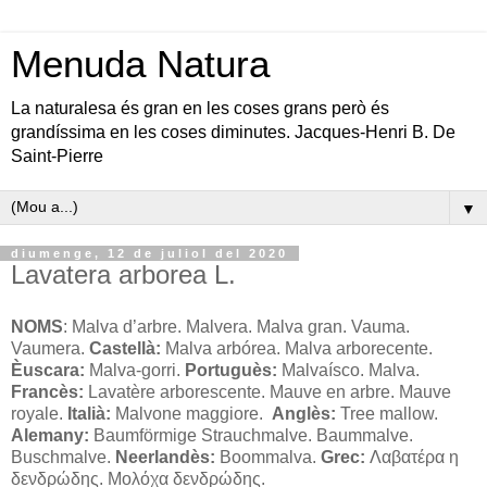
Menuda Natura
La naturalesa és gran en les coses grans però és
grandíssima en les coses diminutes. Jacques-Henri B. De
Saint-Pierre
▼
diumenge, 12 de juliol del 2020
Lavatera arborea L.
NOMS
: Malva d’arbre. Malvera. Malva gran. Vauma.
Vaumera.
Castellà:
Malva arbórea. Malva arborecente.
Èuscara:
Malva-gorri.
Portuguès:
Malvaísco. Malva.
Francès:
Lavatère arborescente. Mauve en arbre. Mauve
royale.
Italià:
Malvone maggiore.
Anglès:
Tree mallow.
Alemany:
Baumförmige Strauchmalve. Baummalve.
Buschmalve.
Neerlandès:
Boommalva.
Grec:
Λαβατέρα η
δενδρώδης. Μολόχα δενδρώδης.