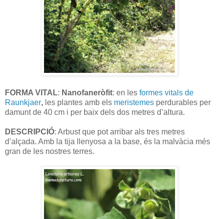
FORMA VITAL
:
Nanofaneròfit
: en les
formes vitals de
Raunkjaer
,
les plantes amb els
meristemes
perdurables per
damunt de 40 cm i per baix dels dos metres d’altura.
DESCRIPCIÓ
: Arbust que pot arribar als tres metres
d’alçada. Amb la tija llenyosa a la base, és la malvàcia més
gran de les nostres terres.