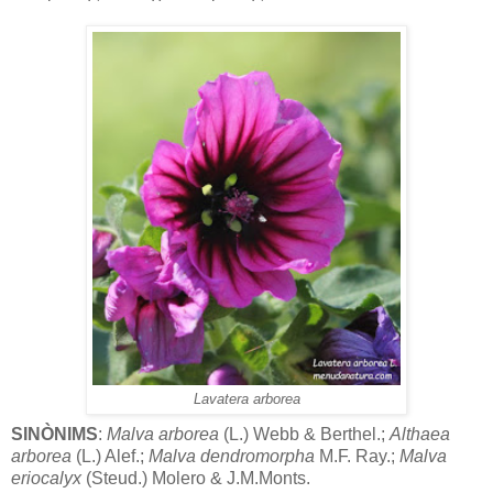
Lavatera arborea
SINÒNIMS
:
Malva arborea
(L.) Webb & Berthel.;
Althaea
arborea
(L.) Alef.;
Malva dendromorpha
M.F. Ray.;
Malva
eriocalyx
(Steud.) Molero & J.M.Monts.