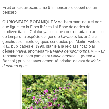
Fruit
en esquizocarp amb 6-8 mericarpis, cobert per un
pericarpi.
CURIOSITATS BOTÀNIQUES
: Ací hem mantingut el nom
que figura en la Flora ibèrica i al Banc de dades de
biodiversitat de Catalunya, tot i que considerada durant molt
de temps una espècie del gènere
Lavatera
, les anàlisis
genètiques i morfològiques conduïdes per Martin Forbes
Ray, publicades el 1998, plantejà la re-classificació al
gènere
Malva
, anomenant-la
Malva dendromorpha
M.F.Ray.
Tanmateix el nom primigeni
Malva arborea
L. (Webb &
Berthol.) publicat anteriorment té prioritat davant de
Malva
dendromorpha
.