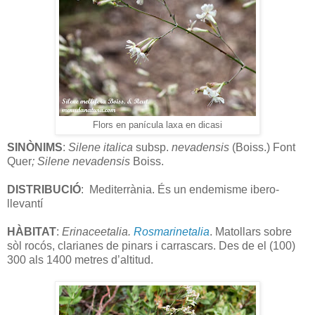
Flors en panícula laxa en dicasi
SINÒNIMS
:
Silene
italica
subsp.
nevadensis
(Boiss.) Font
Quer
; Silene nevadensis
Boiss.
DISTRIBUCIÓ
:
Mediterrània. És un endemisme ibero-
llevantí
HÀBITAT
:
Erinaceetalia.
Rosmarinetalia
.
Matollars sobre
sòl rocós, clarianes de pinars i carrascars. Des de el (100)
300 als 1400 metres d’altitud.