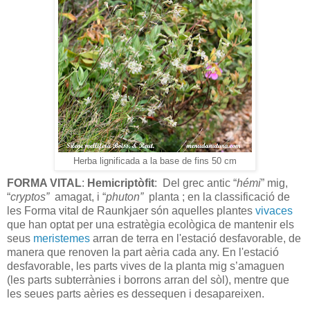
Herba lignificada a la base de fins 50 cm
FORMA VITAL
:
Hemicriptòfit
:
Del grec antic “
hémi
” mig,
“
cryptos”
amagat, i “
phuton”
planta ; en la classificació de
les Forma vital de Raunkjaer són aquelles plantes
vivaces
que han optat per una estratègia ecològica de mantenir els
seus
meristemes
arran de terra en l'estació desfavorable, de
manera que renoven la part aèria cada any. En l'estació
desfavorable, les parts vives de la planta mig s’amaguen
(les parts subterrànies i borrons arran del sòl), mentre que
les seues parts aèries es dessequen i desapareixen.