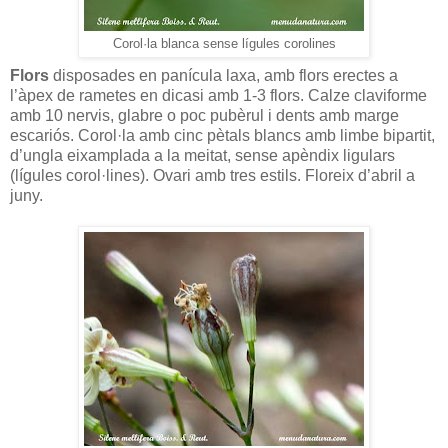
Corol·la blanca sense lígules corolines
Flors
disposades en panícula laxa, amb flors erectes a
l’àpex de rametes en dicasi amb 1-3 flors. Calze claviforme
amb 10 nervis, glabre o poc pubèrul i dents amb marge
escariós. Corol·la amb cinc pètals blancs amb limbe bipartit,
d’ungla eixamplada a la meitat, sense apèndix ligulars
(lígules corol·lines). Ovari amb tres estils. Floreix d’abril a
juny.