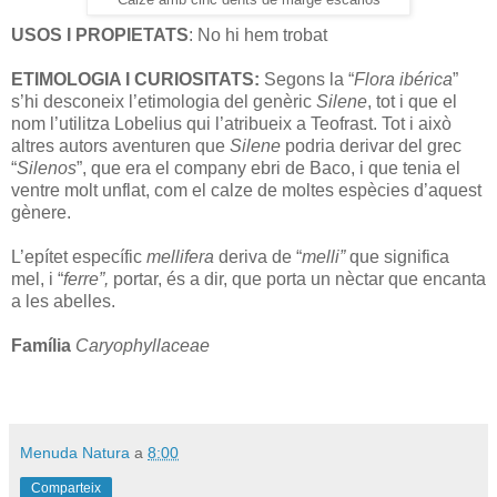
Calze amb cinc dents de marge escariós
USOS I PROPIETATS
: No hi hem trobat
ETIMOLOGIA I CURIOSITATS:
Segons la “
Flora ibérica
”
s’hi desconeix l’etimologia del genèric
Silene
, tot i que el
nom l’utilitza Lobelius qui l’atribueix a Teofrast. Tot i això
altres autors aventuren que
Silene
podria derivar del grec
“
Silenos
”, que era el company ebri de Baco, i que tenia el
ventre molt unflat, com el calze de moltes espècies d’aquest
gènere.
L’epítet específic
mellifera
deriva de “
melli”
que significa
mel, i “
ferre”,
portar, és a dir, que porta un nèctar que encanta
a les abelles.
Família
Caryophyllaceae
Menuda Natura
a
8:00
Comparteix