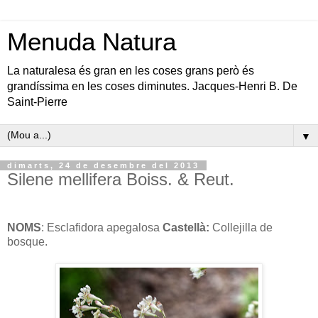
Menuda Natura
La naturalesa és gran en les coses grans però és
grandíssima en les coses diminutes. Jacques-Henri B. De
Saint-Pierre
▼
dimarts, 24 de desembre del 2013
Silene mellifera Boiss. & Reut.
NOMS
: Esclafidora apegalosa
Castellà:
Collejilla de
bosque.