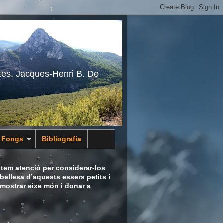
tes. Jacques-Henri B. De
s Fongs
Bibliografia
tem atenció per considerar-los
bellesa d’aquests essers petits i
 mostrar eixe món i donar a