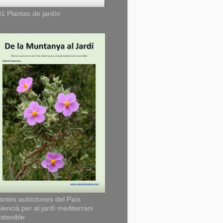
1 Plantas de jardín
antes autòctones del País
lencià per al jardí mediterrani
stenible