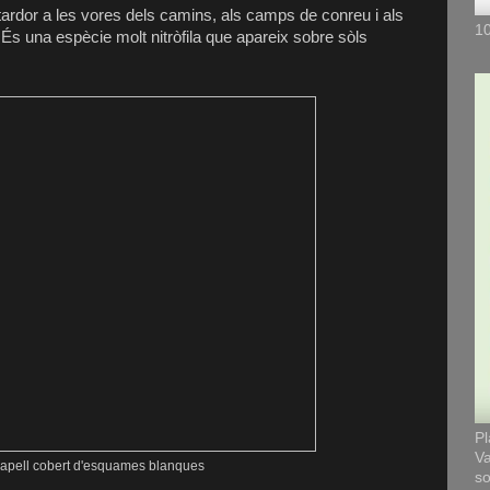
i tardor a les vores dels camins, als camps de conreu i als
10
És una espècie molt nitròfila que apareix sobre sòls
Pl
Va
apell cobert d'esquames blanques
so