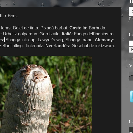
6
T
l.) Pers.
P
e fems. Bolet de tinta. Pixacà barbut.
Castellà:
Barbuda.
C
:
Urbeltz galpardun. Gorritzaile.
Italià
: Fungo dell'inchiostro.
ès
:
Shaggy ink cap, Lawyer's wig, Shaggy mane.
Alemany
:
ellantintling. Tintenpilz.
Neerlandès:
Geschubde inktzwam.
V
C