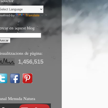
raductor
owered by
Translate
ercar en aquest blog
isualitzacions de pàgina:
1,456,515
anal Menuda Natura