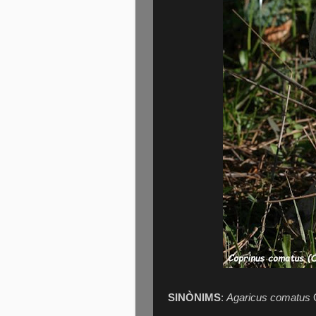
SINÒNIMS
:
Agaricus comatus
O