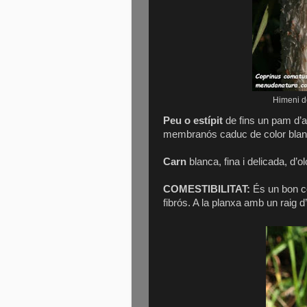
Himeni de
Peu o estípit
de fins un pam d’alç
membranós caduc de color blanc a
Carn
blanca, fina i delicada, d’o
COMESTIBILITAT:
És un bon co
fibrós. A la planxa amb un raig d