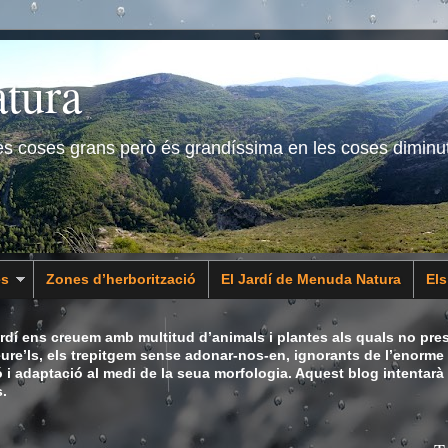
tura
les coses grans però és grandíssima en les coses diminu
es
Zones d’herborització
El Jardí de Menuda Natura
El
dí ens creuem amb multitud d’animals i plantes als quals no pres
eure’ls, els trepitgem sense adonar-nos-en, ignorants de l’enorme 
ó i adaptació al medi de la seua morfologia. Aquest blog intentarà
.