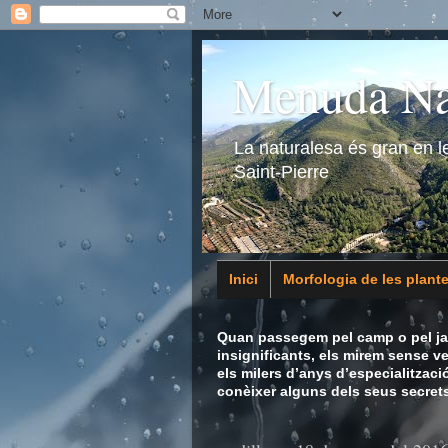
Menuda Na
La naturalesa és gran en 
Saint-Pierre
Inici
Morfologia de les plant
Animalia
Quan passegem pel camp o pel jar
insignificants, els mirem sense v
els milers d’anys d’especialitzaci
conèixer alguns dels seus secrets