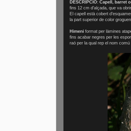
DESCRIPCIÓ
:
Capell, barret o
fins 12 cm d’alçada, que va obri
El capell està cobert d’esqua
la part superior de color grogue
Himeni
format per làmines atapeï
fins acabar negres per les espo
raó per la qual rep el nom comú d