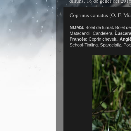
dilluns, 18 de gener del 201
Coprinus comatus (O. F. Mül
NOMS
: Bolet de fumat. Bolet d
Matacandil. Candelera.
Èuscara
Francès:
Coprin chevelu.
Angl
Schopf-Tintling. Spargelpilz. Porz