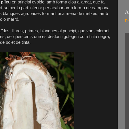
 píleu
en principi ovoide, amb forma d’ou allargat, que fa
nt-se per la part inferior per acabar amb forma de campana.
A
mes blanques agrupades formant una mena de metxes, amb
nc o marró.
Pa
des, lliures, primes, blanques al principi, que van colorant
res, deliqüescents que es desfan i gotegen com tinta negra,
e bolet de tinta.