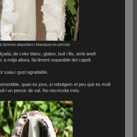
 làmines atapeïdes i blanques en principi
ada, de color blanc, glabre, buit i llis, amb anell
 mitja altura, fàcilment separable del capell.
lor suau i gust agradable.
mestible, quan és jove, si rebutgem el peu que és molt
’oli i un pessic de sal. No necessita més.