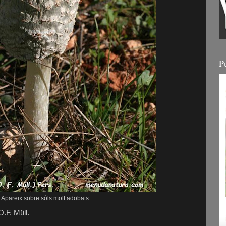
P
Apareix sobre sòls molt adobats
.F. Müll.