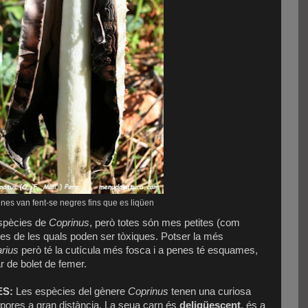
nes van fent-se negres fins que es liqüen
spècies de
Coprinus
, però totes són mes petites (com
es de les quals poden ser tòxiques. Potser la més
arius
però té la cutícula més fosca i a penes té esquames,
r de bolet de femer.
ES:
Les espècies del gènere
Coprinus
tenen una curiosa
pores a gran distància. La seua carn és
deliqüescent
, és a