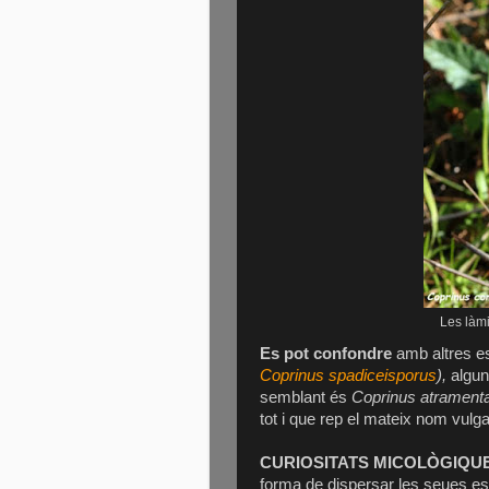
Les làmi
Es pot confondre
amb altres e
Coprinus spadiceisporus
),
algun
semblant és
Coprinus atrament
tot i que rep el mateix nom vulga
CURIOSITATS MICOLÒGIQU
forma de dispersar les seues es