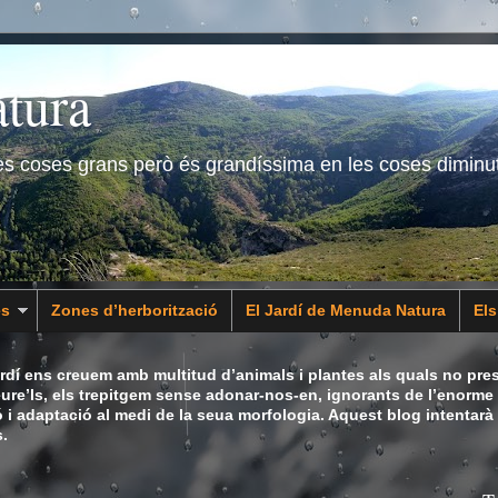
tura
les coses grans però és grandíssima en les coses diminu
es
Zones d’herborització
El Jardí de Menuda Natura
El
dí ens creuem amb multitud d’animals i plantes als quals no pres
eure’ls, els trepitgem sense adonar-nos-en, ignorants de l’enorme 
ó i adaptació al medi de la seua morfologia. Aquest blog intentarà
.