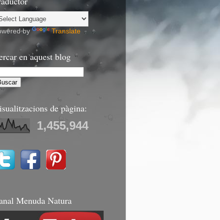
raductor
owered by
Translate
ercar en aquest blog
isualitzacions de pàgina:
1,455,944
anal Menuda Natura