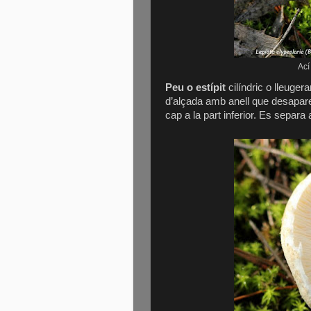
Ací
Peu o estípit
cilíndric o lleuger
d’alçada amb anell que desapare
cap a la part inferior. Es separa a