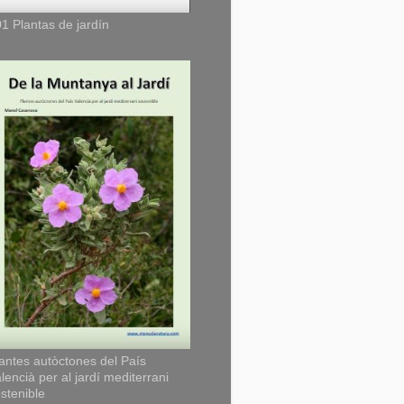
1 Plantas de jardín
antes autòctones del País
lencià per al jardí mediterrani
stenible