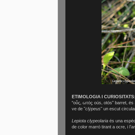
ETIMOLOGIA I CURIOSITATS
“οὖς, ωτόϛ oús, otós” barret, és
ve de "
clýpeus
" un escut circul
Lepiota clypeolaria
és una espècia
de color marró tirant a ocre, i l’