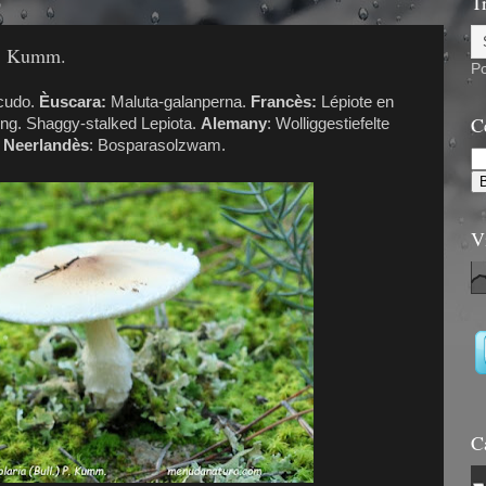
6
T
 P. Kumm.
P
cudo.
Èuscara:
Maluta-galanperna.
Francès:
Lépiote en
C
ing. Shaggy-stalked Lepiota.
Alemany
: Wolliggestiefelte
.
Neerlandès
: Bosparasolzwam.
V
C