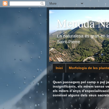
Menuda Na
La naturalesa és gran en 
Saint-Pierre
Inici
Morfologia de les plant
Animalia
Quan passegem pel camp o pel jar
insignificants, els mirem sense v
els milers d’anys d’especialitzaci
conèixer alguns dels seus secrets