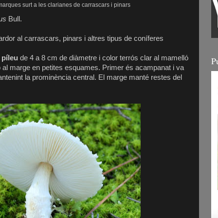
marques surt a les clarianes de carrascars i pinars
us
Bull.
a tardor al carrascars, pinars i altres tipus de coníferes
 píleu
de 4 a 8 cm de diàmetre i color terrós clar al mamelló
P
p al marge en petites esquames. Primer és acampanat i va
antenint la prominència central. El marge manté restes del