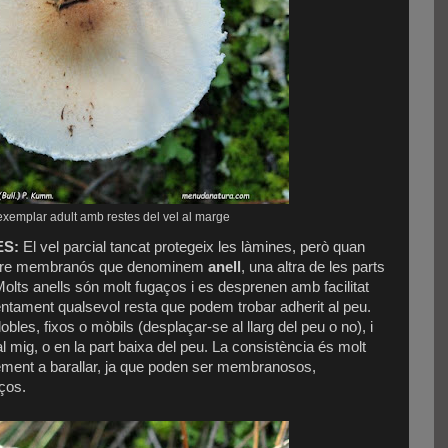
exemplar adult amb restes del vel al marge
ES:
El vel parcial tancat protegeix les làmines, però quan
 rastre membranós que denominem
anell
, una altra de les parts
 Molts anells són molt fugaços i es desprenen amb facilitat
tentament qualsevol resta que podem trobar adherit al peu.
bles, fixos o mòbils (desplaçar-se al llarg del peu o no), i
al mig, o en la part baixa del peu. La consistència és molt
ement a barallar, ja que poden ser membranosos,
aços.