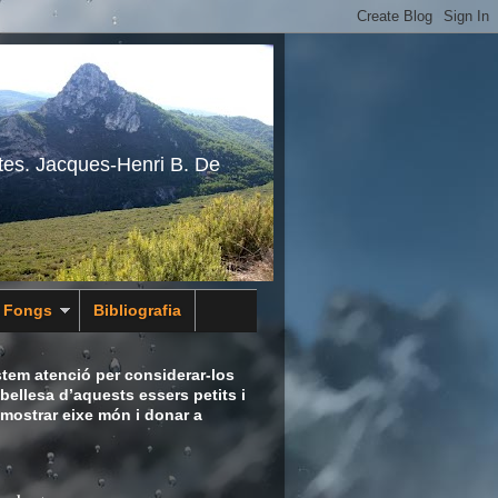
tes. Jacques-Henri B. De
s Fongs
Bibliografia
tem atenció per considerar-los
bellesa d’aquests essers petits i
 mostrar eixe món i donar a