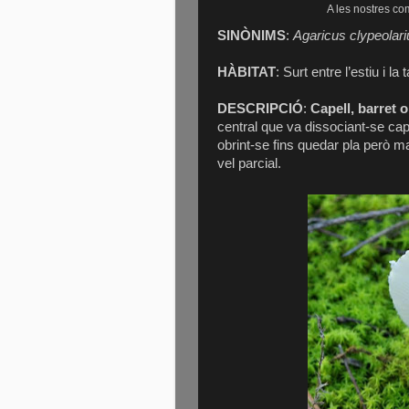
A les nostres co
SINÒNIMS
:
Agaricus clypeolari
HÀBITAT
: Surt entre l’estiu i l
DESCRIPCIÓ
:
Capell, barret o
central que va dissociant-se ca
obrint-se fins quedar pla però m
vel parcial.