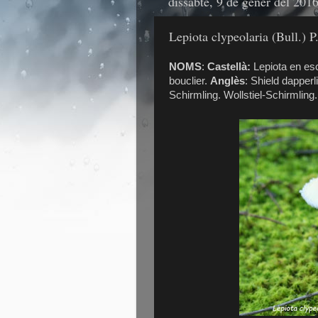
dissabte, 9 de gener del 201
Lepiota clypeolaria (Bull.)
NOMS
:
Castellà:
Lepiota en es
bouclier.
Anglès
:
Shield dapperl
Schirmling. Wollstiel-Schirmling