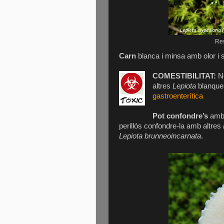
Res
Carn
blanca i minsa amb olor i
COMESTIBILITAT:
No
altres
Lepiota
blanques
gastroenterítica
Pot confondre’s
amb 
perillós confondre-la amb altres
Lepiota brunneoincarnata
.