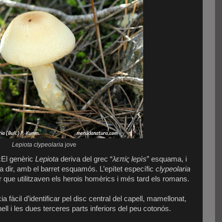
Lepiota clypeolaria
jove
:
El genèric
Lepiota
deriva del grec “
λεπίς lepìs
” esquama, i
 a dir, amb el barret esquamós. L’epítet específic
clypeolaria
ar que utilitzaven els herois homèrics i més tard els romans.
 fàcil d’identificar pel disc central del capell, mamellonat,
anell i les dues terceres parts inferiors del peu cotonós.