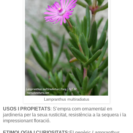
Lampranthus multiradiatus
USOS I PROPIETATS
: S’empra com ornamental en
jardineria per la seua rusticitat, resistència a la sequera i la
impressionant floració.
ETIMOLOGIA I CURIOSITATS:
El genèric
Lampranthus