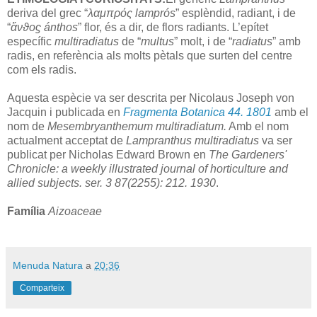
deriva del grec “
λαμπρός lamprós
” esplèndid, radiant, i de
“
ἄνϑοϛ ánthos
” flor, és a dir, de flors radiants. L’epítet
específic
multiradiatus
de “
multus
” molt, i de “
radiatus
” amb
radis, en referència als molts pètals que surten del centre
com els radis.
Aquesta espècie va ser descrita per Nicolaus Joseph von
Jacquin i publicada en
Fragmenta Botanica 44. 1801
amb el
nom de
Mesembryanthemum multiradiatum.
Amb el nom
actualment acceptat de
Lampranthus multiradiatus
va ser
publicat per Nicholas Edward Brown en
The Gardeners'
Chronicle: a weekly illustrated journal of horticulture and
allied subjects. ser. 3 87(2255): 212. 1930
.
Família
Aizoaceae
Menuda Natura
a
20:36
Comparteix