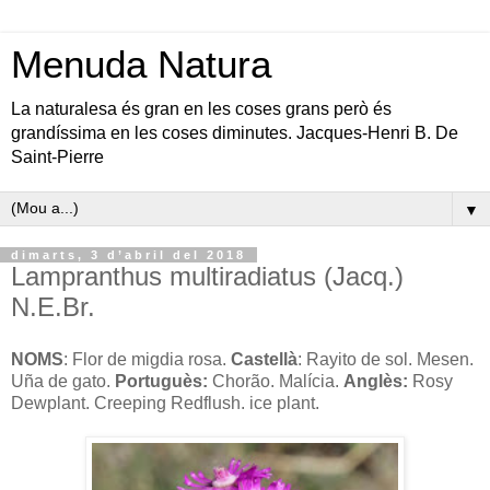
Menuda Natura
La naturalesa és gran en les coses grans però és
grandíssima en les coses diminutes. Jacques-Henri B. De
Saint-Pierre
▼
dimarts, 3 d’abril del 2018
Lampranthus multiradiatus (Jacq.)
N.E.Br.
NOMS
: Flor de migdia rosa.
Castellà
: Rayito de sol. Mesen.
Uña de gato.
Portuguès:
Chorão. Malícia.
Anglès:
Rosy
Dewplant. Creeping Redflush. ice plant.