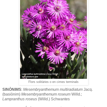
Flors solitàries o en cimes terminals
SINÒNIMS
:
Mesembryanthemum multiradiatum
Jacq.
(basiònim)
Mesembryanthemum
roseum
Willd.;
Lampranthus
roseus
(Willd.) Schwantes