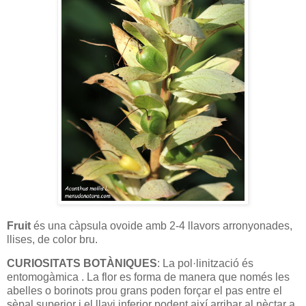
Fruit
és una càpsula ovoide amb 2-4 llavors arronyonades,
llises, de color bru.
CURIOSITATS BOTÀNIQUES
: La pol·linització és
entomogàmica . La flor es forma de manera que només les
abelles o borinots prou grans poden forçar el pas entre el
sèpal superior i el llavi inferior podent així arribar al nèctar a