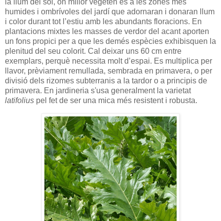
la llum del sol, on millor vegeten és a les zones més
humides i ombrívoles del jardí que adornaran i donaran llum
i color durant tot l’estiu amb les abundants floracions. En
plantacions mixtes les masses de verdor del acant aporten
un fons propici per a que les demés espècies exhibisquen la
plenitud del seu colorit. Cal deixar uns 60 cm entre
exemplars, perquè necessita molt d’espai. Es multiplica per
llavor, prèviament remullada, sembrada en primavera, o per
divisió dels rizomes subterranis a la tardor o a principis de
primavera. En jardineria s'usa generalment la varietat
latifolius
pel fet de ser una mica més resistent i robusta.