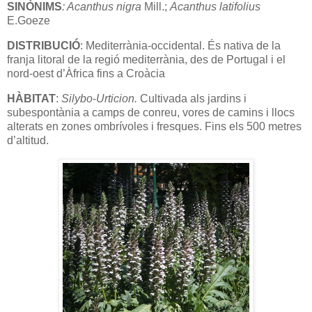
SINÒNIMS
: Acanthus nigra
Mill.;
Acanthus latifolius
E.Goeze
DISTRIBUCIÓ
: Mediterrània-occidental. És nativa de la
franja litoral de la regió mediterrània, des de Portugal i el
nord-oest d’Àfrica fins a Croàcia
HÀBITAT
:
Silybo
-
Urticion.
Cultivada als jardins i
subespontània a camps de conreu, vores de camins i llocs
alterats en zones ombrívoles i fresques. Fins els 500 metres
d’altitud.