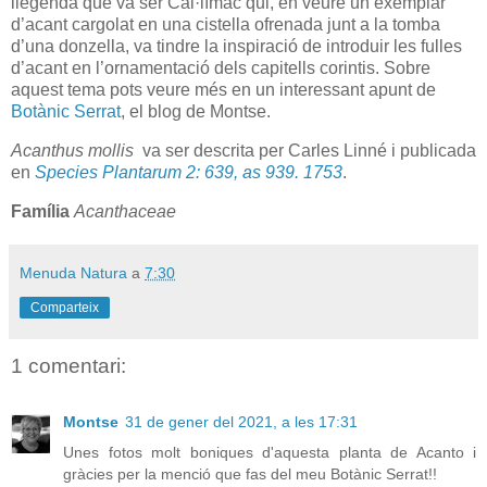
llegenda que va ser Cal·límac qui, en veure un exemplar
d’acant cargolat en una cistella ofrenada junt a la tomba
d’una donzella, va tindre la inspiració de introduir les fulles
d’acant en l’ornamentació dels capitells corintis. Sobre
aquest tema pots veure més en un interessant apunt de
Botànic Serrat
, el blog de Montse.
Acanthus mollis
va ser descrita per Carles Linné i publicada
en
Species Plantarum 2: 639, as 939. 1753
.
Família
Acanthaceae
Menuda Natura
a
7:30
Comparteix
1 comentari:
Montse
31 de gener del 2021, a les 17:31
Unes fotos molt boniques d'aquesta planta de Acanto i
gràcies per la menció que fas del meu Botànic Serrat!!