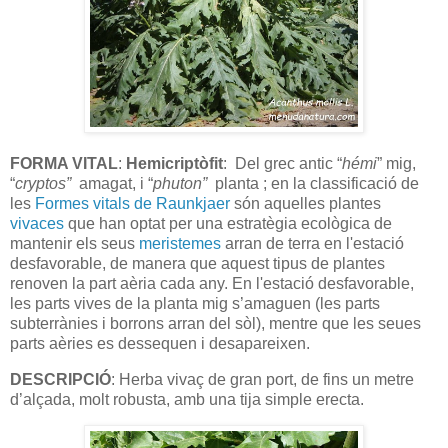
FORMA VITAL
:
Hemicriptòfit
: Del grec antic “
hémi
” mig,
“
cryptos”
amagat, i “
phuton”
planta ; en la classificació de
les
Formes vitals de Raunkjaer
són aquelles plantes
vivaces
que han optat per una estratègia ecològica de
mantenir els seus
meristemes
arran de terra en l'estació
desfavorable, de manera que aquest tipus de plantes
renoven la part aèria cada any. En l'estació desfavorable,
les parts vives de la planta mig s’amaguen (les parts
subterrànies i borrons arran del sòl), mentre que les seues
parts aèries es dessequen i desapareixen.
DESCRIPCIÓ
: Herba vivaç de gran port, de fins un metre
d’alçada, molt robusta, amb una tija simple erecta.