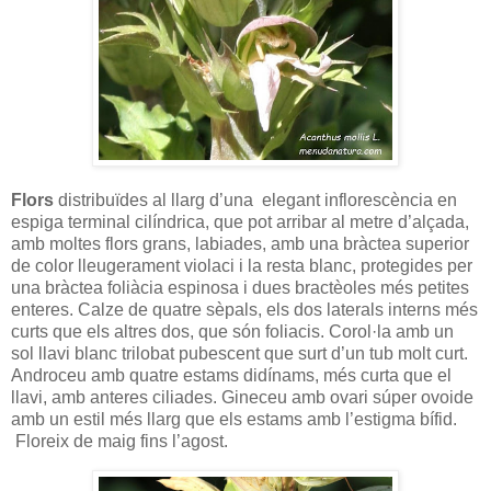
Flors
distribuïdes al llarg d’una elegant inflorescència en
espiga terminal cilíndrica, que pot arribar al metre d’alçada,
amb moltes flors grans, labiades, amb una bràctea superior
de color lleugerament violaci i la resta blanc, protegides per
una bràctea foliàcia espinosa i dues bractèoles més petites
enteres. Calze de quatre sèpals, els dos laterals interns més
curts que els altres dos, que són foliacis. Corol·la amb un
sol llavi blanc trilobat pubescent que surt d’un tub molt curt.
Androceu amb quatre estams didínams, més curta que el
llavi, amb anteres ciliades. Gineceu amb ovari súper ovoide
amb un estil més llarg que els estams amb l’estigma bífid.
Floreix de maig fins l’agost.