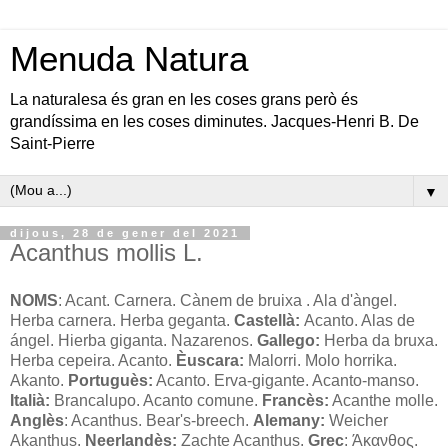
Menuda Natura
La naturalesa és gran en les coses grans però és
grandíssima en les coses diminutes. Jacques-Henri B. De
Saint-Pierre
▼
dijous, 28 de gener del 2021
Acanthus mollis L.
NOMS
: Acant. Carnera. Cànem de bruixa . Ala d'àngel.
Herba carnera. Herba geganta.
Castellà:
Acanto. Alas de
ángel. Hierba giganta. Nazarenos.
Gallego:
Herba da bruxa.
Herba cepeira. Acanto.
Èuscara:
Malorri. Molo horrika.
Akanto.
Portuguès:
Acanto. Erva-gigante. Acanto-manso.
Italià:
Brancalupo. Acanto comune.
Francès:
Acanthe molle.
Anglès
: Acanthus. Bear's-breech.
Alemany:
Weicher
Akanthus.
Neerlandès:
Zachte Acanthus.
Grec
: Άκανθος.