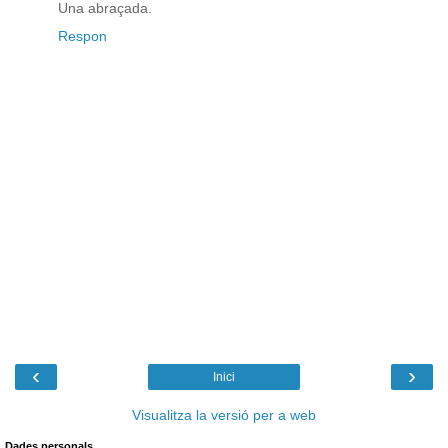
Una abraçada.
Respon
‹
›
Inici
Visualitza la versió per a web
Dades personals