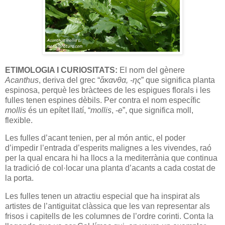
ETIMOLOGIA I CURIOSITATS:
El nom del gènere
Acanthus
, deriva del grec “
ἄκανθα, -ης
” que significa planta
espinosa, perquè les bràctees de les espigues florals i les
fulles tenen espines dèbils. Per contra el nom específic
mollis
és un epítet llatí, “
mollis
, -
e
”, que significa moll,
flexible.
Les fulles d’acant tenien, per al món antic, el poder
d’impedir l’entrada d’esperits malignes a les vivendes, raó
per la qual encara hi ha llocs a la mediterrània que continua
la tradició de col·locar una planta d’acants a cada costat de
la porta.
Les fulles tenen un atractiu especial que ha inspirat als
artistes de l’antiguitat clàssica que les van representar als
frisos i capitells de les columnes de l’ordre corinti. Conta la