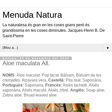
Menuda Natura
La naturalesa és gran en les coses grans però és
grandíssima en les coses diminutes. Jacques-Henri B. De
Saint-Pierre
▼
dilluns, 23 de desembre del 2024
Aloe maculata All.
NOMS
: Àloe maculat.
Pop tacat. Bàlsam, Bàlsam de les
cremades. Atzavara vera.
Castellà:
Pita real. Saponària.
Portuguès:
Saponaria.
Francès:
Aloès tacheté. Aloés
saponària. Aloés maculé. Aloès zrbré.
Anglès:
Soap aloe.
Zebra aloe. Broad-leaved aloe.