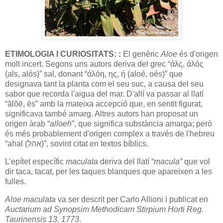
ETIMOLOGIA I CURIOSITATS:
:
El genèric
Aloe
és d'origen
molt incert. Segons uns autors deriva del grec “άλς, άλός
(als, alós)” sal, donant “άλόη, ης, ή (aloé, oés)” que
designava tant la planta com el seu suc, a causa del seu
sabor que recorda l'aigua del mar. D'allí va passar al llatí
“ălŏē, ēs” amb la mateixa accepció que, en sentit figurat,
significava també amarg. Altres autors han proposat un
origen àrab “
alloeh
”, que significa substància amarga; però
és més probablement d'origen complex a través de l'hebreu
“ahal (אהל)”, sovint citat en textos bíblics.
L’epítet específic
maculata
deriva del llatí “
macula”
que vol
dir taca, tacat, per les taques blanques que apareixen a les
fulles.
Aloe maculata
va ser descrit per Carlo Allioni i publicat
en
Auctarium ad Synopsim Methodicam Stirpium Horti Reg.
Taurinensis 13. 1773
.