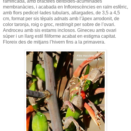
ramificada, amb bràctees deltoides-acuminades
membranàcies, i acabada en Inflorescències en raïm esfèric,
amb flors pedicel·lades tubulars, allargades, de 3,5 a 4,5
cm, format per sis tèpals adnats amb l’àpex arrodonit, de
color taronja, roig o groc, restringit per sobre de l’ovari.
Androceu amb sis estams inclosos. Gineceu amb ovari
súper i un llarg estil filiforme acabat en estigma capitat.
Floreix des de mitjans l’hivern fins a la primavera.