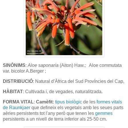
SINÒNIMS
:
Aloe
saponaria
(Aiton) Haw.; Aloe commutata
var. bicolor A.Berger ;
DISTRIBUCIÓ
: Natural d’Àfrica del Sud Províncies del Cap,
HÀBITAT
: Cultivada i, de vegades, naturalitzada.
FORMA VITAL
:
Camèfit:
tipus biològic
de les
formes vitals
de Raunkjaer
que defineix els vegetals amb les seues parts
aèries persistents tot l'any però que tenen les
gemmes
persistents a un nivell de terra inferior als 25-50 cm.