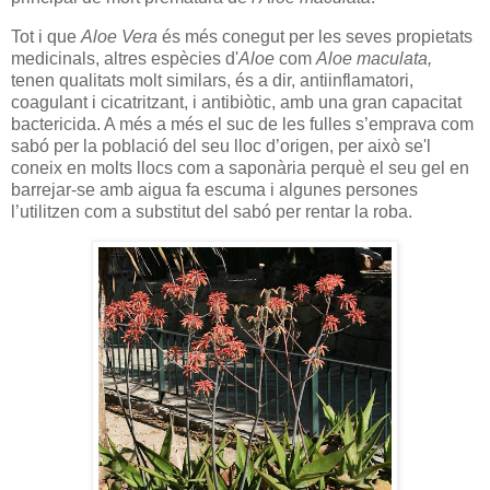
Tot i que
Aloe Vera
és més conegut per les seves propietats
medicinals, altres espècies d'
Aloe
com
Aloe maculata,
tenen qualitats molt similars, és a dir, antiinflamatori,
coagulant i cicatritzant, i antibiòtic, amb una gran capacitat
bactericida. A més a més el suc de les fulles s’emprava com
sabó per la població del seu lloc d’origen, per això se'l
coneix en molts llocs com a saponària perquè el seu gel en
barrejar-se amb aigua fa escuma i algunes persones
l’utilitzen com a substitut del sabó per rentar la roba.