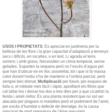
USOS I PROPIETATS
: És apreciat en jardineria per la
bellesa de les flors i la gran capacitat d’adaptació a terrenys
secs i difícils, en rocalles, o en test. Li agrada el terra
sorrenc i amb grava. Necessiten un clima temperat, sense
gelades. Suporten la sequera però no l’excés d’aigua pel
que han d’ubicar-se en lloc assolellat, tot i que si fa massa
calor durant l'estiu s'ha de mantenir a l'ombra parcial, però
sempre ben drenat.
Multiplicació
per llavor, per esqueix de
fulla o, el mètode més fàcil i ràpid, aprofitant els fillols que
cal tallar-los i deixar-los dos o tres dies per a que cicatritzi la
ferida i arreli millor. És una planta resistent que no sol ser
atacada per plagues ni malalties però el podriment de l'arrel,
per excés d’humitat o defecte de drenatge, és la causa
principal de mort prematura de
l'Aloe maculata
.