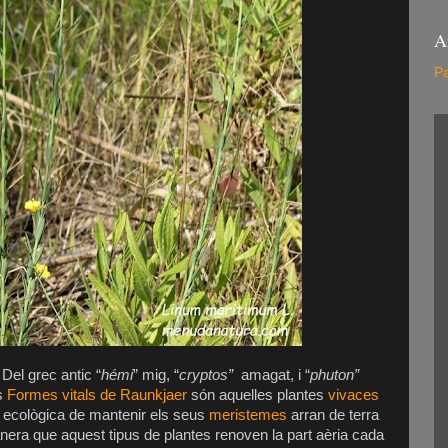
A
Pa
 Del grec antic “
hémi
” mig, “
cryptos”
amagat, i “
phuton”
es
Formes vitals de Raunkjaer
són aquelles plantes
vivaces
a ecològica de mantenir els seus
meristemes
arran de terra
nera que aquest tipus de plantes renoven la part aèria cada