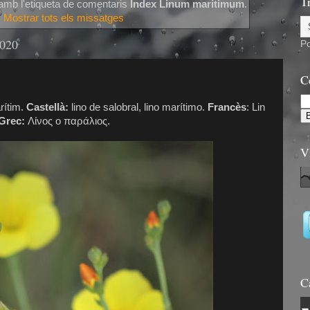
T
amb l'etiqueta de comentaris
Index Linum maritimum
.
Mostrar tots els missatges
2020
P
C
arítim.
Castellà:
lino de salobral, lino marítimo.
Francès
: Lin
Grec:
Λίνος ο παράλιος.
V
C