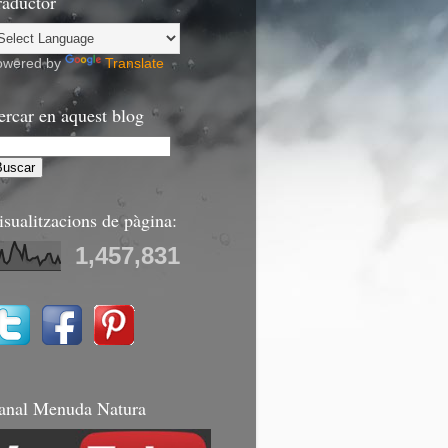
raductor
owered by
Translate
ercar en aquest blog
isualitzacions de pàgina:
1,457,831
anal Menuda Natura