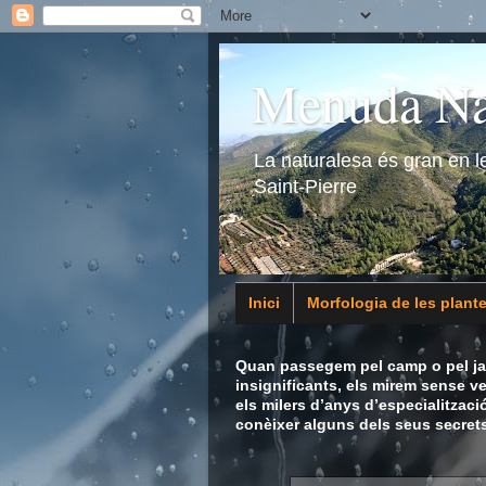
Menuda Na
La naturalesa és gran en 
Saint-Pierre
Inici
Morfologia de les plant
Animalia
Quan passegem pel camp o pel jar
insignificants, els mirem sense v
els milers d’anys d’especialitzaci
conèixer alguns dels seus secrets