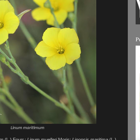
P
Linum maritimum
um
(L.) Fourr.;
Linum muelleri
Moris;
Linopsis maritima
(L.)