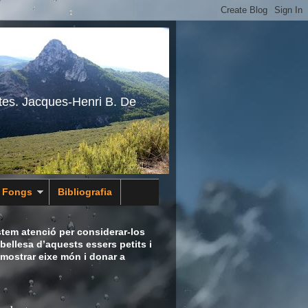
tes. Jacques-Henri B. De
s Fongs
Bibliografia
tem atenció per considerar-los
bellesa d’aquests essers petits i
 mostrar eixe món i donar a