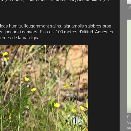
10
locs humits, lleugerament salins, aiguamolls salobres prop
s, joncars i canyars. Fins els 100 metres d’altitud. Aquestes
vernes de la Valldigna
Pl
Va
so