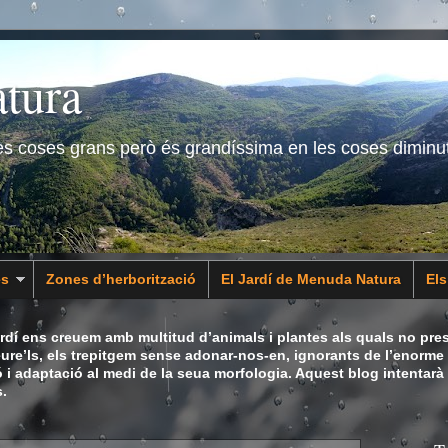
tura
les coses grans però és grandíssima en les coses diminu
es
Zones d’herborització
El Jardí de Menuda Natura
El
dí ens creuem amb multitud d’animals i plantes als quals no pres
eure’ls, els trepitgem sense adonar-nos-en, ignorants de l’enorme 
ó i adaptació al medi de la seua morfologia. Aquest blog intentarà
.