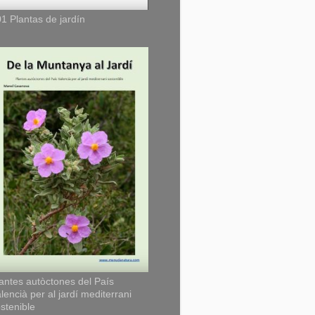
1 Plantas de jardín
antes autòctones del País
lencià per al jardí mediterrani
stenible