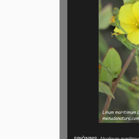
SINÒNIMS
:
Alsolinum maritim