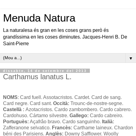
Menuda Natura
La naturalesa és gran en les coses grans però és
grandíssima en les coses diminutes. Jacques-Henri B. De
Saint-Pierre
▼
dissabte, 14 de setembre del 2013
Carthamus lanatus L.
NOMS
: Card fuell. Assotacristos. Cardet. Card de sang.
Card negre. Card sant.
Occità:
Trounc-de-nostre-segne.
Castellà :
Azotacristos.
Cardo zambombero. Cardo cabrero.
Cardohuso. Cártamo silvestre.
Gallego:
Cardo cabreiro.
Portuguès:
Açafrâo bravo. Cardo sanguinho.
Italià:
Zafferanone selvatico.
Francès:
Carthame laineux. Chardon
béni des Parisiens.
Anglès:
Downy Safflower. Woolly