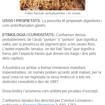
Fulles bassals pinnatipartides i en roseta
USOS I PROPIETATS
: La poncella té propietats digestives i
com antiinflamatori gàstric.
ETIMOLOGIA I CURIOSITATS:
Carthamus
deriva,
probablement, de l’àrab
"qurtum"
o
"qortum"
que significa
safrà, per la presència de pigment groc a les seues flors.
L’epítet específic
lanatus,
ve del llatí “
lana”
que significa
llana, per l’aspecte llanós que donen els llargs i fins pèls
dels capítols.
A Austràlia va arribar a formar immensos matollars
impenetrables, on només podien accedir amb matxet, per la
qual cosa va ser legislada la seua restricció a tots els
districtes cerealístics des de 1887.
Dioscòrides l’anomena com antídot per picades d’escorpí.
Carthamus lanatus
fou descrita per Carolus Linnaeus i