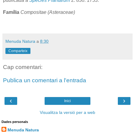
publicada a
Species Plantarum
2: 830. 1753.
Família
Compositae (Asteraceae)
Menuda Natura
a
8:30
Comparteix
Cap comentari:
Publica un comentari a l'entrada
‹
›
Inici
Visualitza la versió per a web
Dades personals
Menuda Natura