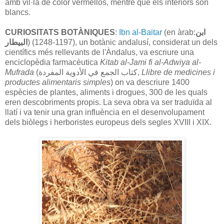
amb vil·là de color vermellós, mentre que els interiors són
blancs.
CURIOSITATS BOTÀNIQUES
:
Ibn al-Baitar
(en àrab:
ابن
البيطار
) (1197-1248), un botànic andalusí, considerat un dels
científics més rellevants de l'Àndalus, va escriure una
enciclopèdia farmacèutica
Kitab al-Jami fi al-Adwiya al-
Mufrada
(
المفردة
الأدوية
في
الجمع
كتاب
,
Llibre de medicines i
productes alimentaris simples
) on va descriure 1400
espècies de plantes, aliments i drogues, 300 de les quals
eren descobriments propis. La seva obra va ser traduïda al
llatí i va tenir una gran influència en el desenvolupament
dels biòlegs i herboristes europeus dels segles XVIII i XIX.