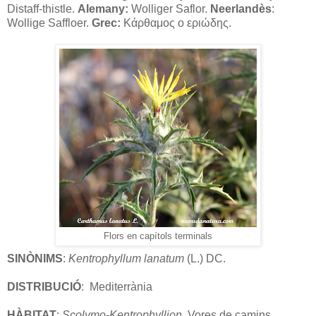
Distaff-thistle.
Alemany:
Wolliger Saflor.
Neerlandès
:
Wollige Saffloer.
Grec:
Κάρθαμος ο εριώδης.
Flors en capítols terminals
SINÒNIMS
:
Kentrophyllum lanatum
(L.) DC.
DISTRIBUCIÓ
:
Mediterrània
HÀBITAT
:
Scolymo-Kentrophyllion
. Vores de camins,