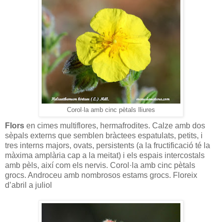
Corol·la amb cinc pètals lliures
Flors
en cimes multiflores, hermafrodites. Calze amb dos
sèpals externs que semblen bràctees espatulats, petits, i
tres interns majors, ovats, persistents (a la fructificació té la
màxima amplària cap a la meitat) i els espais intercostals
amb pèls, així com els nervis. Corol·la amb cinc pètals
grocs. Androceu amb nombrosos estams grocs. Floreix
d’abril a juliol