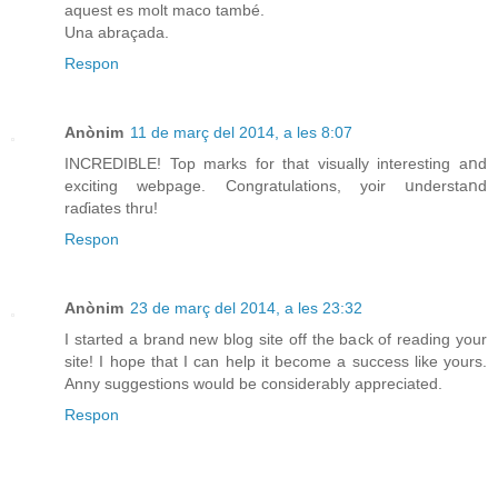
aquest es molt maco també.
Una abraçada.
Respon
Anònim
11 de març del 2014, a les 8:07
INCRΕDIBLE! Top marks for that visually interesting aոd
exciting webpage. Congratulations, yoir սnderѕtaոd
raɗiates thru!
Respon
Anònim
23 de març del 2014, a les 23:32
I started a brand new blog site off the back of reading your
site! I hope that I can help it become a success like yours.
Anny suggestions would be considerably appreciated.
Respon