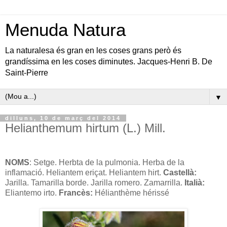
Menuda Natura
La naturalesa és gran en les coses grans però és
grandíssima en les coses diminutes. Jacques-Henri B. De
Saint-Pierre
▼
dilluns, 10 de març del 2014
Helianthemum hirtum (L.) Mill.
NOMS
: Setge. Herbta de la pulmonia. Herba de la
inflamació. Heliantem eriçat. Heliantem hirt.
Castellà:
Jarilla. Tamarilla borde. Jarilla romero. Zamarrilla.
Italià:
Eliantemo irto.
Francès:
Hélianthème hérissé