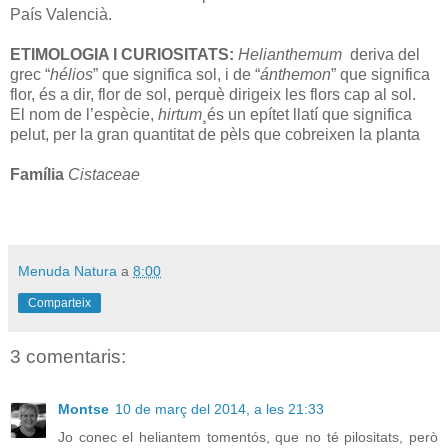
País Valencià.
ETIMOLOGIA I CURIOSITATS:
Helianthemum
deriva del
grec “
hélios
” que significa sol, i de “
ánthemon
” que significa
flor, és a dir, flor de sol, perquè dirigeix les flors cap al sol.
El nom de l’espècie,
hirtum
¸és un epítet llatí que significa
pelut, per la gran quantitat de pèls que cobreixen la planta
Família
Cistaceae
Menuda Natura
a
8:00
Comparteix
3 comentaris:
Montse
10 de març del 2014, a les 21:33
Jo conec el heliantem tomentós, que no té pilositats, però