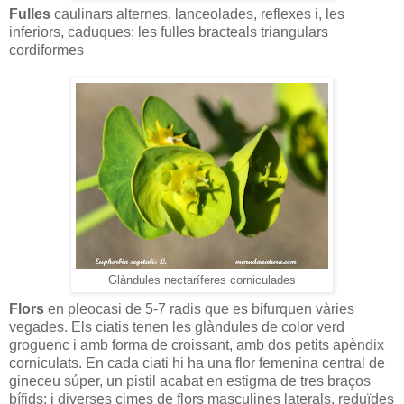
Fulles
caulinars alternes, lanceolades, reflexes i, les
inferiors, caduques; les fulles bracteals triangulars
cordiformes
Glàndules nectaríferes corniculades
Flors
en pleocasi de 5-7 radis que es bifurquen vàries
vegades. Els ciatis tenen les glàndules de color verd
groguenc i amb forma de croissant, amb dos petits apèndix
corniculats. En cada ciati hi ha una flor femenina central de
gineceu súper, un pistil acabat en estigma de tres braços
bífids; i diverses cimes de flors masculines laterals, reduïdes