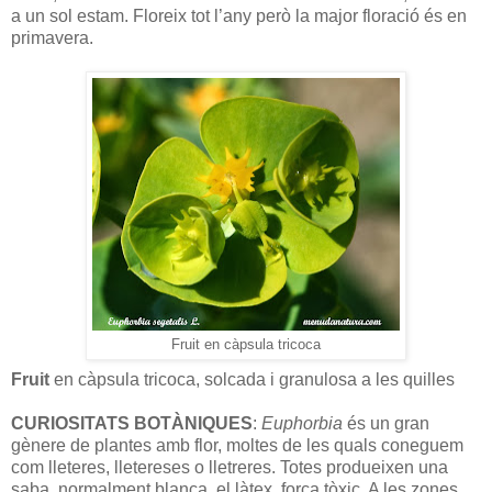
a un sol estam. Floreix tot l’any però la major floració és en
primavera.
Fruit en càpsula tricoca
Fruit
en càpsula tricoca, solcada i granulosa a les quilles
CURIOSITATS BOTÀNIQUES
:
Euphorbia
és un gran
gènere de plantes amb flor, moltes de les quals coneguem
com lleteres, lletereses o lletreres. Totes produeixen una
saba, normalment blanca, el làtex, força tòxic. A les zones