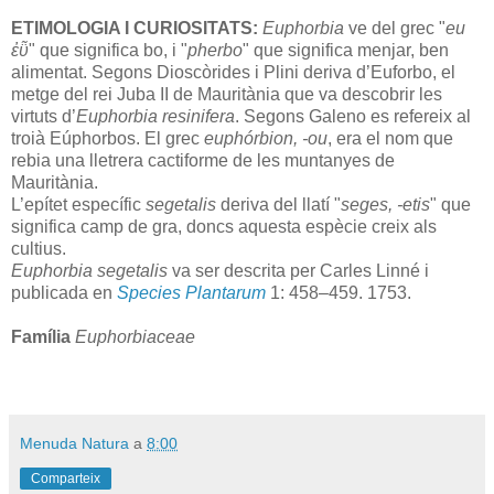
ETIMOLOGIA I CURIOSITATS:
Euphorbia
ve del grec "
eu
ἐῧ
" que significa bo, i "
pherbo
" que significa menjar, ben
alimentat. Segons Dioscòrides i Plini deriva d’Euforbo, el
metge del rei Juba II de Mauritània que va descobrir les
virtuts d’
Euphorbia resinifera
. Segons Galeno es refereix al
troià Eúphorbos. El grec
euphórbion, -ou
, era el nom que
rebia una lletrera cactiforme de les muntanyes de
Mauritània.
L’epítet específic
segetalis
deriva del llatí "
seges, -etis
" que
significa camp de gra, doncs aquesta espècie creix als
cultius.
Euphorbia segetalis
va ser descrita per Carles Linné i
publicada en
Species Plantarum
1: 458–459. 1753.
Família
Euphorbiaceae
Menuda Natura
a
8:00
Comparteix