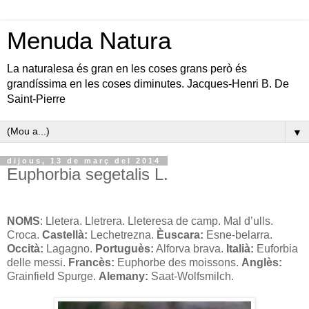
Menuda Natura
La naturalesa és gran en les coses grans però és
grandíssima en les coses diminutes. Jacques-Henri B. De
Saint-Pierre
▼
dijous, 13 de març del 2014
Euphorbia segetalis L.
NOMS
: Lletera. Lletrera. Lleteresa de camp. Mal d’ulls.
Croca.
Castellà:
Lechetrezna.
Èuscara:
Esne-belarra.
Occità:
Lagagno.
Portuguès:
Alforva brava.
Italià:
Euforbia
delle messi.
Francès:
Euphorbe des moissons.
Anglès:
Grainfield Spurge.
Alemany:
Saat-Wolfsmilch.