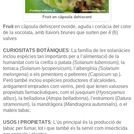
Fruit en càpsula dehiscent
Fruit
en càpsula dehiscent ovoide, aguda i coriàcia del color
de la xocolata, amb llavors brunes que surten per 4 (6)
valves
CURIOSITATS BOTÀNIQUES
: La família de les solanàcies
inclou espècies tan importants per a l’alimentació de la
humanitat com la creïlla o patata
(Solanum tuberosum),
la
tomaca
(Solanum lycopersicum
), l’albergínia
(Solanum
melongena
) o els pimentons o pebreres
(Capsicum
sp.).
Però també inclou espècies productores d’alcaloides,
antigament emprades com verins, però que tenen valuoses
propietats farmacèutiques, com el jusquiam (
Hyoscyamus
albus
), la belladona (
Atropa belladonna
), l’estramoni (
Datura
stramonium
), la mandràgora (
Mandragora autumnalis
), o el
mateix tabac.
USOS I PROPIETATS
: L’ús principal és la producció de
tabac per fumar, tot i que també es fa servir com insecticida