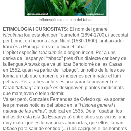
Inflorescència cimosa del tabac
ETIMOLOGIA I CURIOSITATS:
El nom del gènere
Nicotiana
fou establert per Tournefort (1694-1700), i acceptat
per Linné, en honor a Jean Nicot (1530-1600), ambaixador
francès a Portugal on va cultivar el tabac.
L’epítet específic
tabacum
és d’origen incert. Per a uns
deriva de l’espanyol “tabaco” pres d’un dialecte caribeny de
la llengua Arawak que va utilitzar Bartolomé de las Casas
en 1552, quan va parlar del “tobago”, un rotllo de fulles que
forma un tub que empren els indígenes per inhalar el fum
pel nas. Per a altres autors és una paraula provinent de
l'àrab “
tabbaq”
amb què es designaven plantes medicinals
que marejaven o feien dormir.
Va ser però, Gonzales Fernandez de Oviedo qui va aportar
les primeres notícies del tabac en la “
Historia general i
natural de las Indias”,
publicat en 1535. Deia: “
usaban los
indios de esta isla (la Espanyola) entre otros sus vicios, uno
muy malo, que es tomar unas ahumadas, que ellos llaman
tabaco
para salir de sentido (...) Los caciques e los hombres