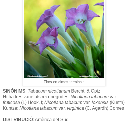
Flors en cimes terminals
SINÒNIMS
:
Tabacum nicotianum
Bercht. & Opiz
Hi ha tres varietats reconegudes:
Nicotiana
tabacum
var.
fruticosa
(L) Hook. f;
Nicotiana
tabacum
var.
loxensis
(Kunth)
Kuntze;
Nicotiana
tabacum
var.
virginica
(C. Agardh) Comes
DISTRIBUCIÓ
: Amèrica del Sud