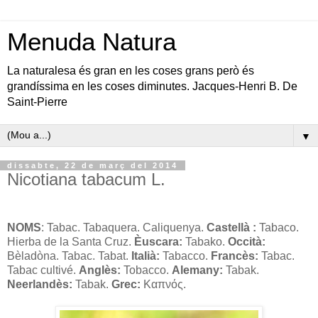
Menuda Natura
La naturalesa és gran en les coses grans però és
grandíssima en les coses diminutes. Jacques-Henri B. De
Saint-Pierre
▼
dissabte, 22 de març del 2014
Nicotiana tabacum L.
NOMS
: Tabac. Tabaquera. Caliquenya.
Castellà :
Tabaco.
Hierba de la Santa Cruz.
Èuscara:
Tabako.
Occità:
Bèladòna. Tabac. Tabat.
Italià:
Tabacco.
Francès:
Tabac.
Tabac cultivé.
Anglès:
Tobacco.
Alemany:
Tabak.
Neerlandès:
Tabak.
Grec:
Καπνός.