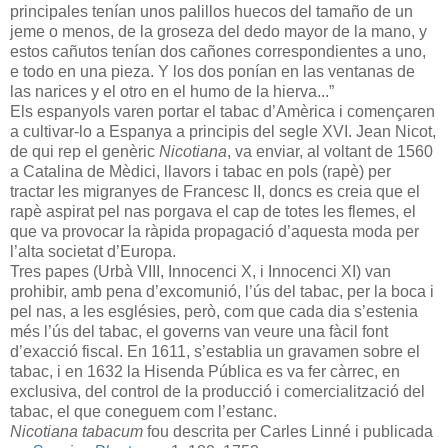
principales tenían unos palillos huecos del tamaño de un
jeme o menos, de la groseza del dedo mayor de la mano, y
estos cañutos tenían dos cañones correspondientes a uno,
e todo en una pieza. Y los dos ponían en las ventanas de
las narices y el otro en el humo de la hierva..
.”
Els espanyols varen portar el tabac d’Amèrica i començaren
a cultivar-lo a Espanya a principis del segle XVI. Jean Nicot,
de qui rep el genèric
Nicotiana
,
va enviar, al voltant de 1560
a Catalina de Mèdici, llavors i tabac en pols (rapè) per
tractar les migranyes de Francesc II, doncs es creia que el
rapè aspirat pel nas porgava el cap de totes les flemes, el
que va provocar la ràpida propagació d’aquesta moda per
l’alta societat d’Europa.
Tres papes (Urbà VIII, Innocenci X, i Innocenci XI) van
prohibir, amb pena d’excomunió, l’ús del tabac, per la boca i
pel nas, a les esglésies, però, com que cada dia s’estenia
més l’ús del tabac, el governs van veure una fàcil font
d’exacció fiscal. En 1611, s’establia un gravamen sobre el
tabac, i en 1632 la Hisenda Pública es va fer càrrec, en
exclusiva, del control de la producció i comercialització del
tabac, el que coneguem com l’estanc.
Nicotiana tabacum
fou descrita per Carles Linné i publicada