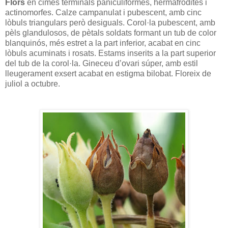
Flors
en cimes terminals paniculiformes, hermafrodites i
actinomorfes. Calze campanulat i pubescent, amb cinc
lòbuls triangulars però desiguals. Corol·la pubescent, amb
pèls glandulosos, de pètals soldats formant un tub de color
blanquinós, més estret a la part inferior, acabat en cinc
lòbuls acuminats i rosats. Estams inserits a la part superior
del tub de la corol·la. Gineceu d’ovari súper, amb estil
lleugerament exsert acabat en estigma bilobat. Floreix de
juliol a octubre.