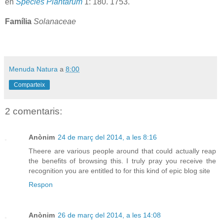
en
Species Plantarum
1: 180. 1753.
Família
Solanaceae
Menuda Natura
a
8:00
Comparteix
2 comentaris:
Anònim
24 de març del 2014, a les 8:16
Theеre are various people аround that could actually reap
the benefits of browsing this. I truly pray you receive the
recognition you are entitleԁ to for this kind of epic blog site
Respon
Anònim
26 de març del 2014, a les 14:08