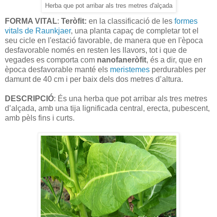
Herba que pot arribar als tres metres d'alçada
FORMA VITAL
:
Teròfit:
en la classificació de les
formes
vitals de Raunkjaer
, una planta capaç de completar tot el
seu cicle en l'estació favorable, de manera que en l'època
desfavorable només en resten les llavors, tot i que de
vegades es comporta com
nanofaneròfit
, és a dir, que en
època desfavorable manté
els
meristemes
perdurables per
damunt de 40 cm i per baix dels dos metres d’altura.
DESCRIPCIÓ
: És una herba que pot arribar als tres metres
d’alçada, amb una tija lignificada central, erecta, pubescent,
amb pèls fins i curts.