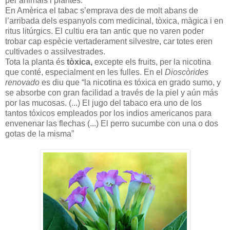
per animals i plantes.
En Amèrica el tabac s’emprava des de molt abans de
l’arribada dels espanyols com medicinal, tòxica, màgica i en
ritus litúrgics. El cultiu era tan antic que no varen poder
trobar cap espècie vertaderament silvestre, car totes eren
cultivades o assilvestrades.
Tota la planta és
tòxica,
excepte els fruits, per la nicotina
que conté, especialment en les fulles. En el
Dioscòrides
renovado
es diu que “
la nicotina es tóxica en grado sumo, y
se absorbe con gran facilidad a través de la piel y aún más
por las mucosas. (...) El jugo del tabaco era uno de los
tantos tóxicos empleados por los indios americanos para
envenenar las flechas (...) El perro sucumbe con una o dos
gotas de la misma
”