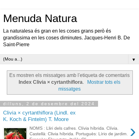
Menuda Natura
La naturalesa és gran en les coses grans però és
grandíssima en les coses diminutes. Jacques-Henri B. De
Saint-Pierre
▼
Es mostren els missatges amb l'etiqueta de comentaris
Index Clivia × cyrtanthiflora
.
Mostrar tots els
missatges
dilluns, 2 de desembre del 2024
Clivia × cyrtanthiflora (Lindl. ex
K. Koch & Fintelm) T. Moore
›
NOMS : Lliri dels cafres. Clívia híbrida. Clívia.
Castellà: Clivia híbrida. Portuguès: Lírio de jardim.