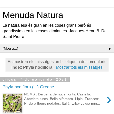
Menuda Natura
La naturalesa és gran en les coses grans però és
grandíssima en les coses diminutes. Jacques-Henri B. De
Saint-Pierre
▼
Es mostren els missatges amb l'etiqueta de comentaris
Index Phyla nodiflora
.
Mostrar tots els missatges
dijous, 7 de gener del 2021
Phyla nodiflora (L.) Greene
›
NOMS : Berbena de nucs florits. Castellà:
Alfombra turca. Bella alfombra. Lipia. Francès:
Phyla à fleurs nodales. Italià: Erba-Luigia min...