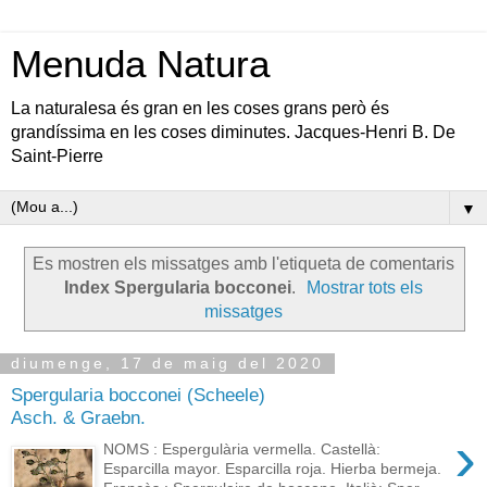
Menuda Natura
La naturalesa és gran en les coses grans però és
grandíssima en les coses diminutes. Jacques-Henri B. De
Saint-Pierre
▼
Es mostren els missatges amb l'etiqueta de comentaris
Index Spergularia bocconei
.
Mostrar tots els
missatges
diumenge, 17 de maig del 2020
Spergularia bocconei (Scheele)
Asch. & Graebn.
›
NOMS : Espergulària vermella. Castellà:
Esparcilla mayor. Esparcilla roja. Hierba bermeja.