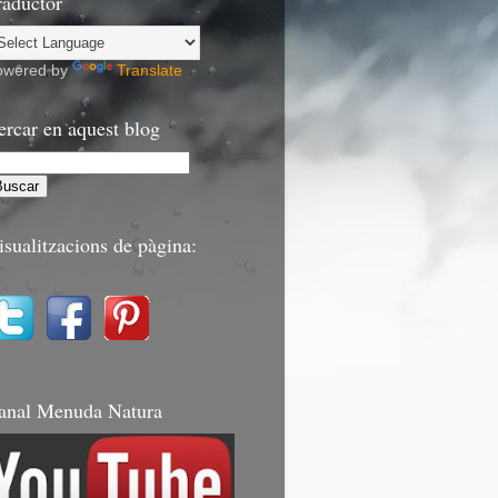
raductor
owered by
Translate
ercar en aquest blog
isualitzacions de pàgina:
anal Menuda Natura