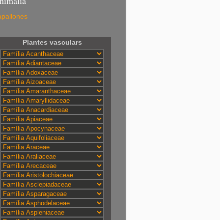
nimalia
pallones
Plantes vasculars