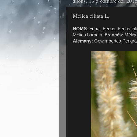
dijous, 13 d’octubre del 201
Melica ciliata L.
NOMS
: Fenal, Fenàs, Fenàs cili
Melica barbeta.
Francès:
Méliqu
Alemany:
Gewimpertes Perlgra