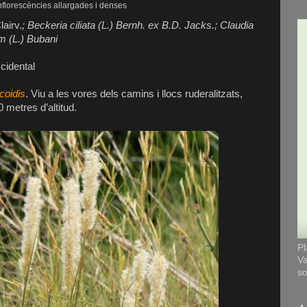
nflorescències allargades i denses
lairv.
; Beckeria ciliata (L.) Bernh. ex B.D. Jacks.; Claudia
um (L.) Bubani
cidental
coidis
. Viu a les vores dels camins i llocs ruderalitzats,
 metres d’altitud.
Pl
Va
so