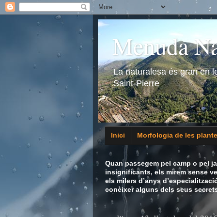
Menuda Na
La naturalesa és gran en 
Saint-Pierre
Inici
Morfologia de les plant
Animalia
Quan passegem pel camp o pel jar
insignificants, els mirem sense v
els milers d’anys d’especialitzaci
conèixer alguns dels seus secrets