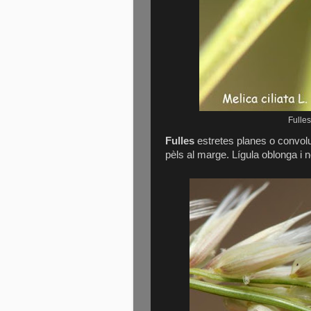
Fulles
Fulles
estretes planes o convolu
pèls al marge. Lígula oblonga i 