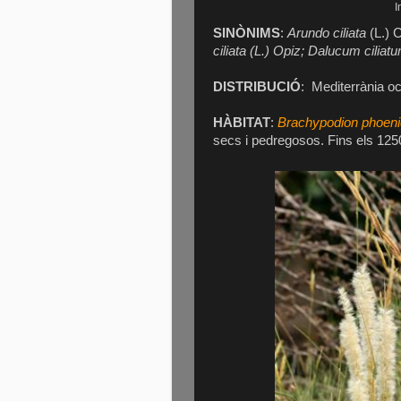
I
SINÒNIMS
:
Arundo ciliata
(L.) C
ciliata (L.) Opiz; Dalucum ciliat
DISTRIBUCIÓ
: Mediterrània oc
HÀBITAT
:
Brachypodion phoeni
secs i pedregosos. Fins els 1250