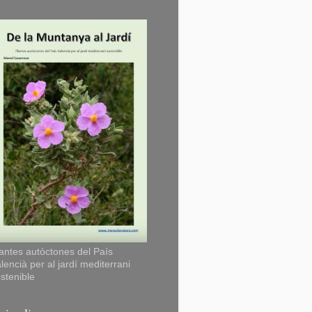
antes autòctones del País
lencià per al jardí mediterrani
stenible