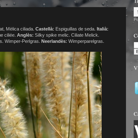
6
T
P
at, Mèlica ciliada.
Castellà:
Espiguillas de seda.
Italià:
C
e ciliée.
Anglès:
Silky spike melic. Ciliate Melick.
s. Wimper-Perlgras.
Neerlandès:
Wimperparelgras.
V
C