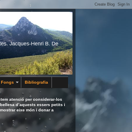
tes. Jacques-Henri B. De
s Fongs
Bibliografia
tem atenció per considerar-los
bellesa d’aquests essers petits i
 mostrar eixe món i donar a