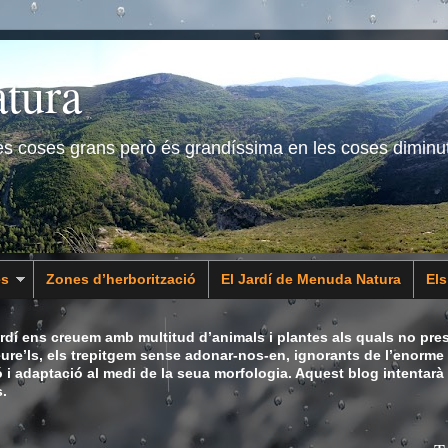
tura
les coses grans però és grandíssima en les coses diminu
es
Zones d’herborització
El Jardí de Menuda Natura
El
dí ens creuem amb multitud d’animals i plantes als quals no pres
eure’ls, els trepitgem sense adonar-nos-en, ignorants de l’enorme 
ó i adaptació al medi de la seua morfologia. Aquest blog intentarà
.