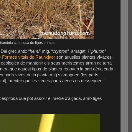
ramínia cespitosa de tiges primes
 Del grec antic “
hémi
” mig, “
cryptos”
amagat, i “
phuton”
es
Formes vitals de Raunkjaer
són aquelles plantes vivaces
a ecològica de mantenir els seus meristemes arran de terra
nera que aquest tipus de plantes renoven la part aèria cada
les parts vives de la planta mig s’amaguen (les parts
 sòl), mentre que les seues parts aèries es dessequen i
cespitosa que pot assolir el metre d’alçada, amb tiges