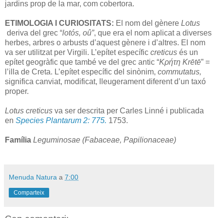
jardins prop de la mar, com cobertora.
ETIMOLOGIA I CURIOSITATS:
El nom del gènere
Lotus
deriva del grec “
lotós, oû”
, que era el nom aplicat a diverses
herbes, arbres o arbusts d’aquest gènere i d’altres. El nom
va ser utilitzat per Virgili. L’epítet específic
creticus
és un
epítet geogràfic que també ve del grec antic “
Κρήτη Krētē
” =
l’illa de Creta. L’epítet específic del sinònim,
commutatus,
significa canviat, modificat, lleugerament diferent d’un taxó
proper.
Lotus
creticus
va ser descrita per Carles Linné i publicada
en
Species Plantarum 2: 775.
1753.
Família
Leguminosae (Fabaceae, Papilionaceae)
Menuda Natura
a
7:00
Comparteix