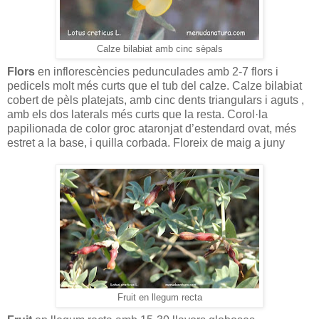
Calze bilabiat amb cinc sèpals
Flors
en inflorescències pedunculades amb 2-7 flors i
pedicels molt més curts que el tub del calze. Calze bilabiat
cobert de pèls platejats, amb cinc dents triangulars i aguts ,
amb els dos laterals més curts que la resta. Corol·la
papilionada de color groc ataronjat d’estendard ovat, més
estret a la base, i quilla corbada. Floreix de maig a juny
Fruit en llegum recta