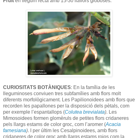
Fruit
en llegum recta amb 15-30 llavors globoses.
CURIOSITATS BOTÀNIQUES
: En la família de les
lleguminoses conviuen tres subfamílies amb flors molt
diferents morfològicament. Les Papilionoidees amb flors que
recorden les papallones per la disposició dels pètals, com
per exemple l’espantallops (
Colutea brevialata
)
. Les
Mimosoidees
formen glomèruls de petites flors cridaneres
pels llargs estams de color groc, com l’aromer (
Acacia
farnesiana
)
. I per últim les Cesalpinoidees, amb flors
cridaneres de color groc amb llargs estams rojos com la