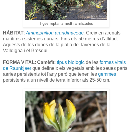
Tiges reptants molt ramificades
HÀBITAT
:
Ammophilion arundinaceae
.
Creix en arenals
marítims i sistemes dunars. Fins els 50 metres d’altitud.
Aquests de les dunes de la platja de Tavernes de la
Valldigna i el Brosquil
FORMA VITAL
:
Camèfit:
tipus biològic
de les
formes vitals
de Raunkjaer
que defineix els vegetals amb les seues parts
aèries persistents tot l'any però que tenen les
gemmes
persistents a un nivell de terra inferior als 25-50 cm.