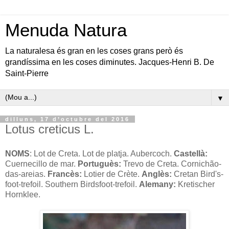
Menuda Natura
La naturalesa és gran en les coses grans però és
grandíssima en les coses diminutes. Jacques-Henri B. De
Saint-Pierre
▼
dilluns, 17 d’octubre del 2016
Lotus creticus L.
NOMS
: Lot de Creta. Lot de platja. Aubercoch.
Castellà:
Cuernecillo de mar.
Portuguès:
Trevo de Creta. Cornichão-
das-areias.
Francès:
Lotier de Crète.
Anglès:
Cretan Bird's-
foot-trefoil. Southern Birdsfoot-trefoil.
Alemany:
Kretischer
Hornklee.