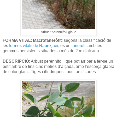
Arbust perennifoli glauc
FORMA VITAL
:
Macrofaneròfit
: segons la classificació de
les
formes vitals de Raunkjaer
, és un
faneròfit
amb les
gemmes persistents situades a més de 2 m d'alçada.
DESCRIPCIÓ
: Arbust perennifoli, que pot arribar a fer-se un
petit arbre de fins cinc metres d’alçada, amb l’escorça glabra
de color glauc. Tiges cilíndriques i poc ramificades