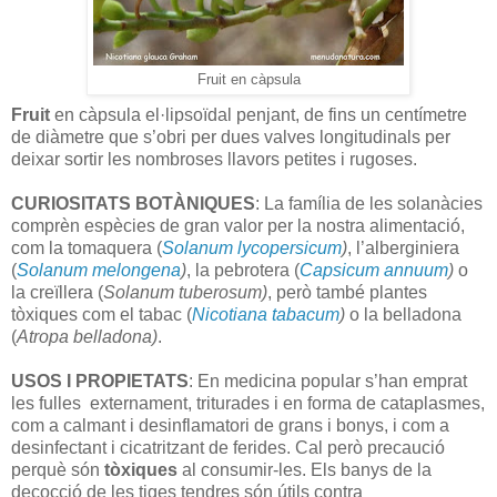
Fruit en càpsula
Fruit
en càpsula el·lipsoïdal penjant, de fins un centímetre
de diàmetre que s’obri per dues valves longitudinals per
deixar sortir les nombroses llavors petites i rugoses.
CURIOSITATS BOTÀNIQUES
: La família de les solanàcies
comprèn espècies de gran valor per la nostra alimentació,
com la tomaquera (
Solanum lycopersicum
)
, l’alberginiera
(
Solanum melongena
)
, la pebrotera (
Capsicum annuum
)
o
la creïllera (
Solanum tuberosum)
, però també plantes
tòxiques com el tabac (
Nicotiana tabacum
)
o la belladona
(
Atropa belladona)
.
USOS I PROPIETATS
: En medicina popular s’han emprat
les fulles externament, triturades i en forma de cataplasmes,
com a calmant i desinflamatori de grans i bonys, i com a
desinfectant i cicatritzant de ferides. Cal però precaució
perquè són
tòxiques
al consumir-les. Els banys de la
decocció de les tiges tendres són útils contra