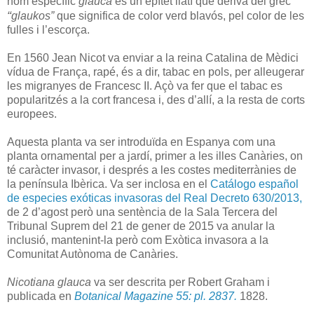
nom específic
glauca
és un epítet llatí que deriva del grec
“
glaukos”
que significa de color verd blavós, pel color de les
fulles i l’escorça.
En 1560 Jean Nicot va enviar a la reina Catalina de Mèdici
vídua de França, rapé, és a dir, tabac en pols, per alleugerar
les migranyes de Francesc II. Açò va fer que el tabac es
popularitzés a la cort francesa i, des d’allí, a la resta de corts
europees.
Aquesta planta va ser introduïda en Espanya com una
planta ornamental per a jardí, primer a les illes Canàries, on
té caràcter invasor, i després a les costes mediterrànies de
la península Ibèrica. Va ser inclosa en el
Catálogo español
de especies exóticas invasoras del Real Decreto 630/2013,
de 2 d’agost però una sentència de la Sala Tercera del
Tribunal Suprem del 21 de gener de 2015 va anular la
inclusió, mantenint-la però com Exòtica invasora a la
Comunitat Autònoma de Canàries.
Nicotiana
glauca
va ser descrita per Robert Graham i
publicada en
Botanical Magazine 55: pl. 2837.
1828.