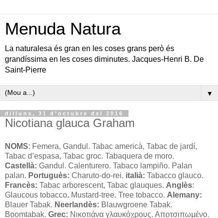
Menuda Natura
La naturalesa és gran en les coses grans però és
grandíssima en les coses diminutes. Jacques-Henri B. De
Saint-Pierre
▼
dilluns, 31 d’octubre del 2016
Nicotiana glauca Graham
NOMS
: Femera, Gandul. Tabac americà, Tabac de jardí,
Tabac d’espasa, Tabac groc. Tabaquera de moro.
Castellà:
Gandul. Calenturero. Tabaco lampiño. Palan
palan.
Portuguès:
Charuto-do-rei.
italià:
Tabacco glauco.
Francès:
Tabac arborescent, Tabac glauques.
Anglès
:
Glaucous tobacco
.
Mustard-tree. Tree tobacco.
Alemany:
Blauer Tabak.
Neerlandès:
Blauwgroene Tabak.
Boomtabak.
Grec:
Νικοτιάνα γλαυκόχρους. Αποτσιπωμένο.