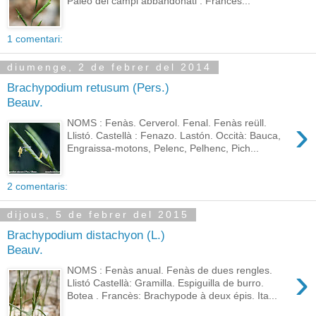
Paléo dei campi abbandonati . Francès...
1 comentari:
diumenge, 2 de febrer del 2014
Brachypodium retusum (Pers.)
Beauv.
›
NOMS : Fenàs. Cerverol. Fenal. Fenàs reüll.
Llistó. Castellà : Fenazo. Lastón. Occità: Bauca,
Engraissa-motons, Pelenc, Pelhenc, Pich...
2 comentaris:
dijous, 5 de febrer del 2015
Brachypodium distachyon (L.)
Beauv.
›
NOMS : Fenàs anual. Fenàs de dues rengles.
Llistó Castellà: Gramilla. Espiguilla de burro.
Botea . Francès: Brachypode à deux épis. Ita...