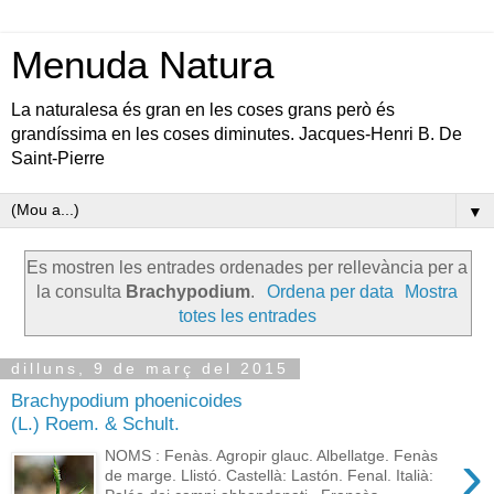
Menuda Natura
La naturalesa és gran en les coses grans però és
grandíssima en les coses diminutes. Jacques-Henri B. De
Saint-Pierre
▼
Es mostren les entrades ordenades per rellevància per a
la consulta
Brachypodium
.
Ordena per data
Mostra
totes les entrades
dilluns, 9 de març del 2015
Brachypodium phoenicoides
(L.) Roem. & Schult.
›
NOMS : Fenàs. Agropir glauc. Albellatge. Fenàs
de marge. Llistó. Castellà: Lastón. Fenal. Italià: