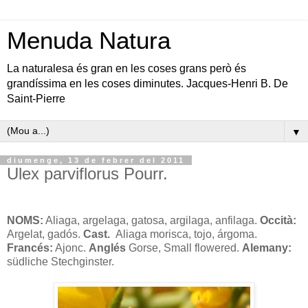
Menuda Natura
La naturalesa és gran en les coses grans però és
grandíssima en les coses diminutes. Jacques-Henri B. De
Saint-Pierre
▼
diumenge, 13 de febrer del 2011
Ulex parviflorus Pourr.
NOMS:
Aliaga, argelaga, gatosa, argilaga, anfilaga.
Occità:
Argelat, gadós.
Cast.
Aliaga morisca, tojo, árgoma.
Francés:
Ajonc.
Anglés
Gorse, Small flowered.
Alemany:
südliche Stechginster.