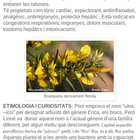
entraren les raboses.
Té propietats com tònic cardíac, expectorant, antiinflamatori,
analgèsic, antimigranyós, protector hepàtic . Està indicat en
congestions respiratòries, migranyes, dolors musculars,
trastorns hepàtics i intoxicacions.
Branqueta densament florida
ETIMOLOGIA I CURIOSITATS:
Plini emprava el nom “
ulex,
–icis
” per designar arbusts del gènere
Erica
, els brucs. Però
Linné va
donar aquest nom a l’actual gènere d’una família
diferent, per algun motiu que desconeguem.
L’epítet específic
parviflorus
deriva de "
párvus
"
petit, i de "
flos”
flor, és a dir, flor petita.
Aquesta planta té a les arrels uns bacteris amb la capacitat