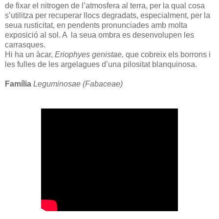
de fixar el nitrogen de l’atmosfera al terra, per la qual cosa
s’utilitza per recuperar llocs degradats, especialment, per la
seua rusticitat, en pendents pronunciades amb molta
exposició al sol. A la seua ombra es desenvolupen les
carrasques.
Hi ha un àcar,
Eriophyes genistae,
que cobreix els borrons i
les fulles de les argelagues d’una pilositat blanquinosa.
Família
Leguminosae (Fabaceae)