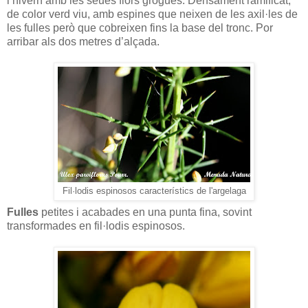
l’hivern amb les seues flors grogues. Densament ramificat,
de color verd viu, amb espines que neixen de les axil·les de
les fulles però que cobreixen fins la base del tronc. Por
arribar als dos metres d’alçada.
Fil·lodis espinosos característics de l'argelaga
Fulles
petites i acabades en una punta fina, sovint
transformades en fil·lodis espinosos.