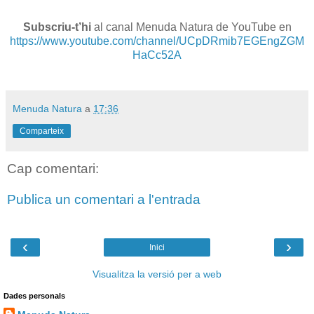
Subscriu-t’hi
al canal Menuda Natura de YouTube en
https://www.youtube.com/channel/UCpDRmib7EGEngZGM
HaCc52A
Menuda Natura
a
17:36
Comparteix
Cap comentari:
Publica un comentari a l'entrada
‹
›
Inici
Visualitza la versió per a web
Dades personals