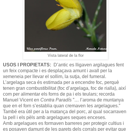
Vista lateral de la flor
USOS I PROPIETATS:
D’antic es lligaven argilagues fent
un feix compacte i es desplaçava amunt i avall per la
xemeneia per llevar el sollim, la sutja, del fumeral.
L’argelaga seca és estimada per a encendre foc, perquè
tenen gran combustibilitat (foc d’argelaga, foc de rialla), així
com per alimentar els forns de pa i els teulars; recorda
Manuel Vicent en
Contra Paradís
”… l’aroma de muntanya
que en el forn s’establia quan cremaven les argelagues.”
També era útil per a la matança del porc, al qual socarraven
la pell i els pèls amb argelagues seques enceses.
Amb argelagues es formaven barreres per protegir cultius i
es posaven damunt de les parets dels corrals per evitar que