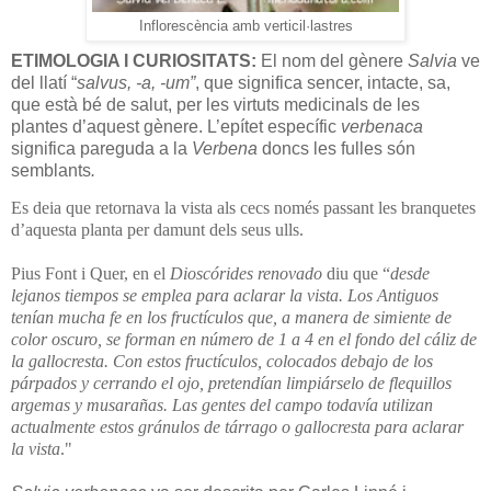
Inflorescència amb verticil·lastres
ETIMOLOGIA I CURIOSITATS:
El nom del gènere
Salvia
ve
del llatí “
salvus, -a, -um”
, que significa sencer, intacte, sa,
que està bé de salut, per les virtuts medicinals de les
plantes d’aquest gènere. L’epítet específic
verbenaca
significa pareguda a la
Verbena
doncs les fulles són
semblants
.
Es deia que retornava la vista als cecs només passant les branquetes
d’aquesta planta per damunt dels seus ulls.
Pius Font i Quer, en el
Dioscórides renovado
diu que “
desde
lejanos tiempos se emplea para aclarar la vista. Los Antiguos
tenían mucha fe en los fructículos que, a manera de simiente de
color oscuro, se forman en número de 1 a 4 en el fondo del cáliz de
la gallocresta. Con estos fructículos, colocados debajo de los
párpados y cerrando el ojo, pretendían limpiárselo de flequillos
argemas y musarañas. Las gentes del campo todavía utilizan
actualmente estos gránulos de tárrago o gallocresta para aclarar
la vista
."