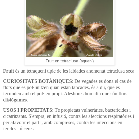
Fruit en tetraclusa (aqueni)
Fruit
és un tetraqueni típic de les labiades anomenat tetraclusa seca.
CURIOSITATS BOTÀNIQUES
: De vegades es dona el cas de
flors que es pol·linitzen quan estan tancades, és a dir, que es
fecunden amb el pol·len propi. Aleshores hom diu que són flors
clistògames
.
USOS I PROPIETATS
: Té propietats vulneràries, bactericides i
cicatritzants. S'empra, en infusió, contra les afeccions respiratòries i
per afavorir el part i, amb compreses, contra les infeccions en
ferides i úlceres.