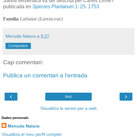
Salvia
verbenaca
va ser descrita per Carles Linné i
publicada en
Species Plantarum
1: 25. 1753
Família
Labiatae (Lamiaceae)
Menuda Natura
a
9:27
Comparteix
Cap comentari:
Publica un comentari a l'entrada
‹
›
Inici
Visualitza la versió per a web
Dades personals
Menuda Natura
Visualitza el meu perfil complet