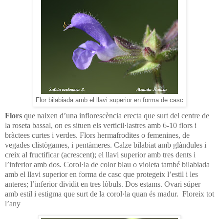
Flor bilabiada amb el llavi superior en forma de casc
Flors
que naixen d’una inflorescència erecta que surt del centre de
la roseta bassal, on es situen els verticil·lastres amb 6-10 flors i
bràctees curtes i verdes. Flors hermafrodites o femenines, de
vegades clistògames, i pentàmeres. Calze bilabiat amb glàndules i
creix al fructificar (acrescent); el llavi superior amb tres dents i
l’inferior amb dos. Corol·la de color blau o violeta també bilabiada
amb el llavi superior en forma de casc que protegeix l’estil i les
anteres; l’inferior dividit en tres lòbuls. Dos estams. Ovari súper
amb estil i estigma que surt de la corol·la quan és madur. Floreix tot
l’any