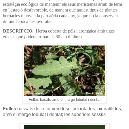
estratègia ecològica de mantenir els seus meristemes arran de terra
en l'estació desfavorable, de manera que aquest tipus de plantes
herbàcies renoven la part aèria cada any, ja que no la conserven
durant l'època desfavorable.
DESCRIPCIÓ
: Herba coberta de pèls i aromàtica amb tiges
erectes que poden arribar als 80 cm d’altura.
Fulles basals amb el marge lobulat i dentat
Fulles
bassals de color verd fosc, peciolades, pinnatífides,
amb el marge lobulat i dentat; les superiors sèssils