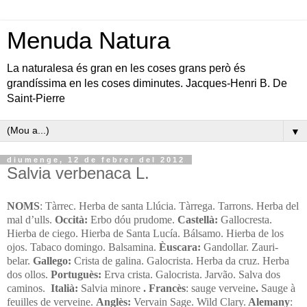
Menuda Natura
La naturalesa és gran en les coses grans però és
grandíssima en les coses diminutes. Jacques-Henri B. De
Saint-Pierre
▼
diumenge, 12 de febrer del 2012
Salvia verbenaca L.
NOMS
: Tàrrec. Herba de santa Llúcia. Tàrrega. Tarrons. Herba del
mal d’ulls.
Occità:
Erbo dóu prudome.
Castellà:
Gallocresta.
Hierba de ciego. Hierba de Santa Lucía. Bálsamo. Hierba de los
ojos. Tabaco domingo. Balsamina.
Èuscara
:
Gandollar. Zauri-
belar.
Gallego:
Crista de galina. Galocrista. Herba da cruz. Herba
dos ollos.
Portuguès:
Erva crista. Galocrista. Jarvão. Salva dos
caminos.
Italià:
Salvia minore
. Francès
: sauge verveine
.
Sauge à
feuilles de verveine.
Anglès:
Vervain Sage. Wild Clary.
Alemany
: