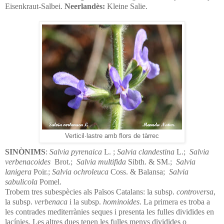
Eisenkraut-Salbei.
Neerlandès:
Kleine Salie.
Verticil·lastre amb flors de tàrrec
SINÒNIMS
:
Salvia pyrenaica
L. ;
Salvia clandestina
L.;
Salvia
verbenacoides
Brot.;
Salvia multifida
Sibth. & SM.;
Salvia
lanigera
Poir.;
Salvia ochroleuca
Coss. & Balansa;
Salvia
sabulicola
Pomel.
Trobem tres subespècies als Països Catalans: la subsp.
controversa
,
la subsp.
verbenaca
i la subsp.
hominoides
. La primera es troba a
les contrades mediterrànies seques i presenta les fulles dividides en
lacínies. Les altres dues tenen les fulles menys dividides o