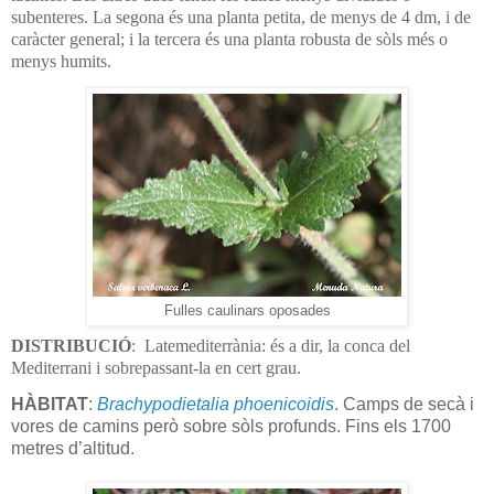
subenteres. La segona és una planta petita, de menys de 4 dm, i de
caràcter general; i la tercera és una planta robusta de sòls més o
menys humits.
Fulles caulinars oposades
DISTRIBUCIÓ
: Latemediterrània: és a dir, la conca del
Mediterrani i sobrepassant-la en cert grau.
HÀBITAT
:
Brachypodietalia phoenicoidis
. Camps de secà i
vores de camins però sobre sòls profunds. Fins els 1700
metres d’altitud.