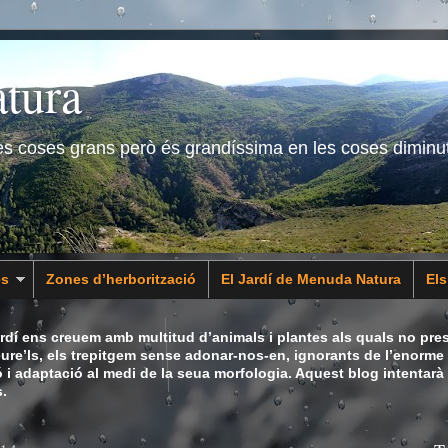
tura
les coses grans però és grandíssima en les coses diminu
es
Zones d’herborització
El Jardí de Menuda Natura
El
dí ens creuem amb multitud d’animals i plantes als quals no pres
eure’ls, els trepitgem sense adonar-nos-en, ignorants de l’enorme 
ó i adaptació al medi de la seua morfologia. Aquest blog intentarà
.