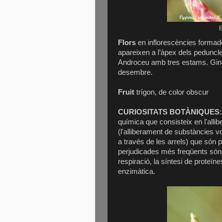
E
Flors
en inflorescències formade
apareixen a l’àpex dels peduncl
Androceu amb tres estams. Ginec
desembre.
Fruit
trígon, de color obscur
CURIOSITATS BOTÀNIQUES
química que consisteix en l'alli
(l'alliberament de substàncies vo
a través de les arrels) que són 
perjudicades més freqüents són l'
respiració, la síntesi de proteïne
enzimàtica.