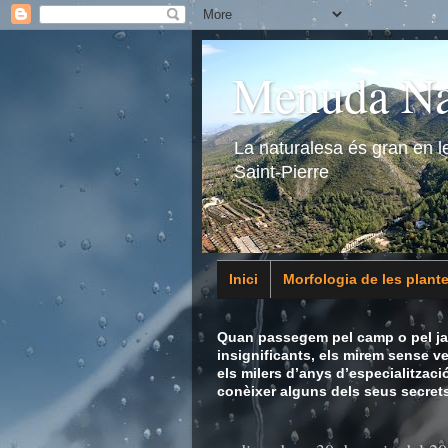
Menuda Na
La naturalesa és gran en 
Saint-Pierre
Inici
Morfologia de les plant
Animalia
Quan passegem pel camp o pel jar
insignificants, els mirem sense v
els milers d’anys d’especialitzaci
conèixer alguns dels seus secrets