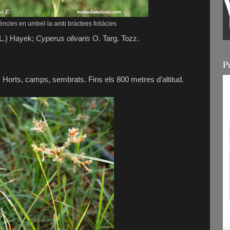
cències en umbel·la amb bràctees foliàcies
L.) Hayek;
Cyperus olivaris
O. Targ. Tozz.
P
.
Horts, camps, sembrats. Fins els 800 metres d’altitud.