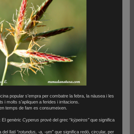
cina popular s’empra per combatre la febra, la nàusea i les
s i molts s’apliquen a ferides i irritacions.
 en temps de fam es consumeixen.
:
El genèric
Cyperus
prové del grec “
kýpeiros”
que significa
del llatí “
rotundus, -a, -um
” que significa redó, circular, per