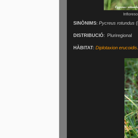
Inflores
SINÒNIMS
:
Pycreus rotundus
(
DISTRIBUCIÓ
:
Pluriregional
HÀBITAT
:
Diplotaxion erucoidis