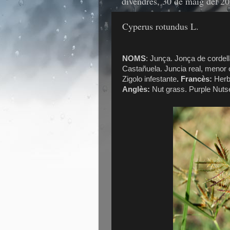
divendres, 30 de maig del 2
Cyperus rotundus L.
NOMS
: Junça. Jonça de cordel
Castañuela. Juncia real, menor
Zigolo infestante
. Francès:
Herbe
Anglès:
Nut grass. Purple Nut