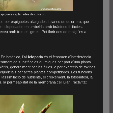
spiguetes aplanades de color bru
s per espiguetes allargades i planes de color bru, que
es, disposades en umbel·la amb bràctees foliàcies.
eu amb tres estigmes. Pot florir des de maig fins a
: En botànica, l'
al·lelopatia
és el fenomen d'interferència
berament de substàncies químiques per part d'una planta
làtils, generalment per les fulles, o per excreció de toxines
perjudicials per altres plantes competidores. Les funcions
assimilació de nutrients, el creixement, la fotosíntesi, la
s, la permeabilitat de la membrana cel·lular i l'activitat