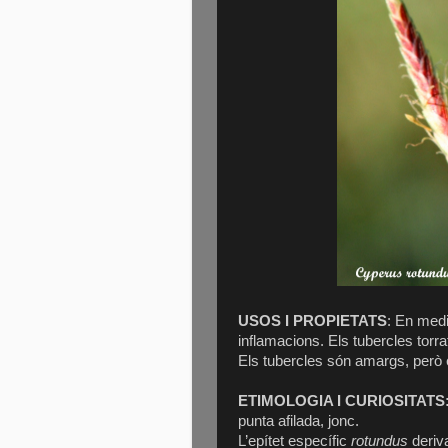
USOS I PROPIETATS
: En medi
inflamacions. Els tubercles torrat
Els tubercles són amargs, però
ETIMOLOGIA I CURIOSITATS
punta afilada, jonc.
L’epítet específic
rotundus
deriva 