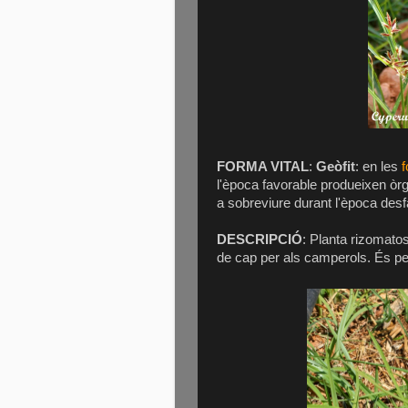
FORMA VITAL
:
Geòfit
: en les
f
l'època favorable produeixen òr
a sobreviure durant l'època desf
DESCRIPCIÓ
: Planta rizomato
de cap per als camperols. És pet