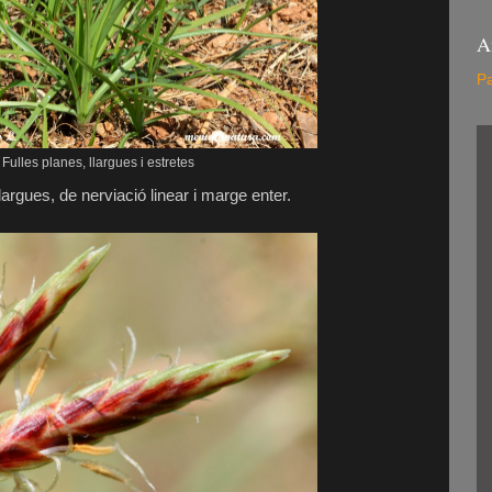
A
Pa
Fulles planes, llargues i estretes
largues, de nerviació linear i marge enter.