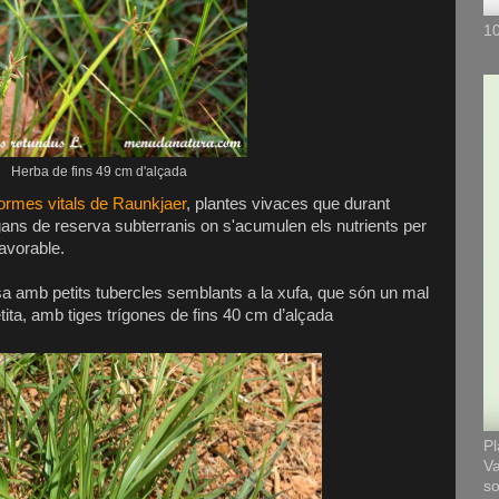
10
Herba de fins 49 cm d'alçada
ormes vitals de Raunkjaer
,
plantes vivaces que durant
gans de reserva subterranis on s'acumulen els nutrients per
avorable.
sa amb petits tubercles semblants a la xufa, que són un mal
ita, amb tiges trígones de fins 40 cm d’alçada
Pl
Va
so