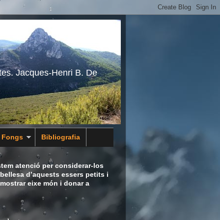
tes. Jacques-Henri B. De
s Fongs
Bibliografia
tem atenció per considerar-los
bellesa d’aquests essers petits i
 mostrar eixe món i donar a