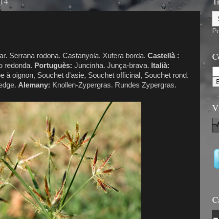
014
T
P
C
lar. Serrana rodona. Castanyola. Xufera borda.
Castellà :
 o redonda.
Portuguès:
Juncinha. Junça-brava.
Italià:
 à oignon, Souchet d'asie, Souchet officinal, Souchet rond.
sedge.
Alemany:
Knollen-Zypergras. Rundes Zypergras.
V
C