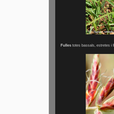
Fulles
totes bassals, estretes i l