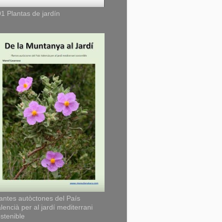
1 Plantas de jardín
antes autòctones del País
lencià per al jardí mediterrani
stenible