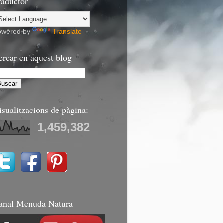
raductor
owered by
Translate
ercar en aquest blog
isualitzacions de pàgina:
1,459,382
anal Menuda Natura