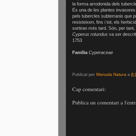
la forma arrodonida dels tubercl
És una de les plantes invasores 
pels tubercles subterranis que pr
resisteixen, fins i tot, els herb
sortiran més tard. Són, per tant, p
Cyperus rotundus
va ser descrit
1753
Família
Cyperaceae
Publicat per
Menuda Natura
a
8:
Cap comentari:
Publica un comentari a l'ent