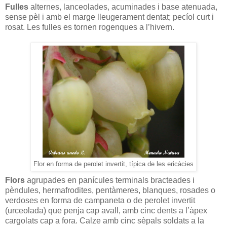
Fulles
alternes, lanceolades, acuminades i base atenuada,
sense pèl i amb el marge lleugerament dentat; pecíol curt i
rosat. Les fulles es tornen rogenques a l’hivern.
Flor en forma de perolet invertit, típica de les ericàcies
Flors
agrupades en panícules terminals bracteades i
pèndules, hermafrodites, pentàmeres, blanques, rosades o
verdoses en forma de campaneta o de perolet invertit
(urceolada) que penja cap avall, amb cinc dents a l’àpex
cargolats cap a fora. Calze amb cinc sèpals soldats a la