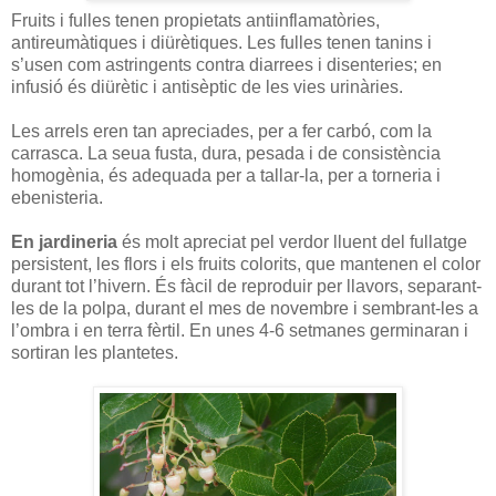
Fruits i fulles tenen propietats antiinflamatòries,
antireumàtiques i diürètiques. Les fulles tenen tanins i
s’usen com astringents contra diarrees i disenteries; en
infusió és diürètic i antisèptic de les vies urinàries.
Les arrels eren tan apreciades, per a fer carbó, com la
carrasca. La seua fusta, dura, pesada i de consistència
homogènia, és adequada per a tallar-la, per a torneria i
ebenisteria.
En jardineria
és molt apreciat pel verdor lluent del fullatge
persistent, les flors i els fruits colorits, que mantenen el color
durant tot l’hivern. És fàcil de reproduir per llavors, separant-
les de la polpa, durant el mes de novembre i sembrant-les a
l’ombra i en terra fèrtil. En unes 4-6 setmanes germinaran i
sortiran les plantetes.