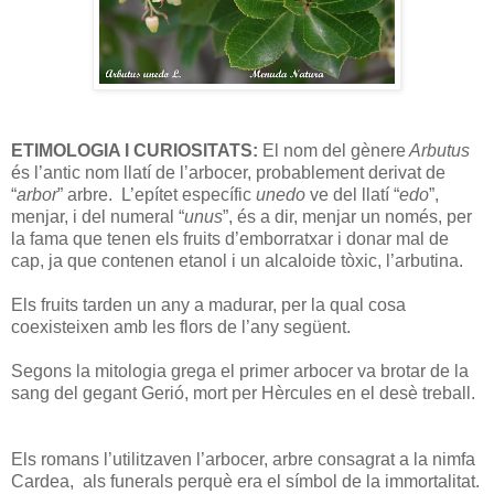
ETIMOLOGIA I CURIOSITATS:
El nom del gènere
Arbutus
és l’antic nom llatí de l’arbocer, probablement derivat de
“
arbor
” arbre. L’epítet específic
unedo
ve del llatí “
edo
”,
menjar, i del numeral “
unus
”, és a dir, menjar un només, per
la fama que tenen els fruits d’emborratxar i donar mal de
cap, ja que contenen etanol i un alcaloide tòxic, l’arbutina.
Els fruits tarden un any a madurar, per la qual cosa
coexisteixen amb les flors de l’any següent.
Segons la mitologia grega el primer arbocer va brotar de la
sang del gegant Gerió, mort per Hèrcules en el desè treball.
Els romans l’utilitzaven l’arbocer, arbre consagrat a la nimfa
Cardea, als funerals perquè era el símbol de la immortalitat.