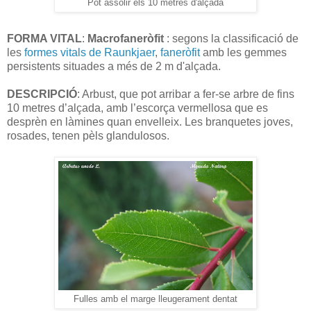
Pot assolir els 10 metres d'alçada
FORMA VITAL
:
Macrofaneròfit
: segons la classificació de
les
formes vitals de Raunkjaer
,
faneròfit
amb les gemmes
persistents situades a més de 2 m d'alçada.
DESCRIPCIÓ
: Arbust, que pot arribar a fer-se arbre de fins
10 metres d’alçada, amb l’escorça vermellosa que es
desprèn en làmines quan envelleix. Les branquetes joves,
rosades, tenen pèls glandulosos.
Fulles amb el marge lleugerament dentat