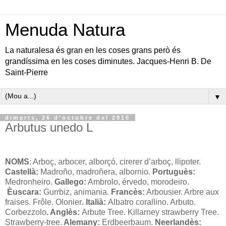
Menuda Natura
La naturalesa és gran en les coses grans però és
grandíssima en les coses diminutes. Jacques-Henri B. De
Saint-Pierre
▼
dimarts, 26 d’octubre del 2010
Arbutus unedo L
NOMS
: Arboç, arbocer, alborçó, cirerer d’arboç, llipoter.
Castellà:
Madroño, madroñera, albornio.
Portuguès:
Medronheiro.
Gallego:
Ambrolo, érvedo, morodeiro.
Èuscara:
Gurrbiz, animania.
Francès:
Arbousier. Arbre aux
fraises. Frôle. Olonier
. Italià:
Albatro corallino. Arbuto.
Corbezzolo
. Anglès:
Arbute Tree. Killarney strawberry Tree.
Strawberry-tree.
Alemany:
Erdbeerbaum.
Neerlandès: