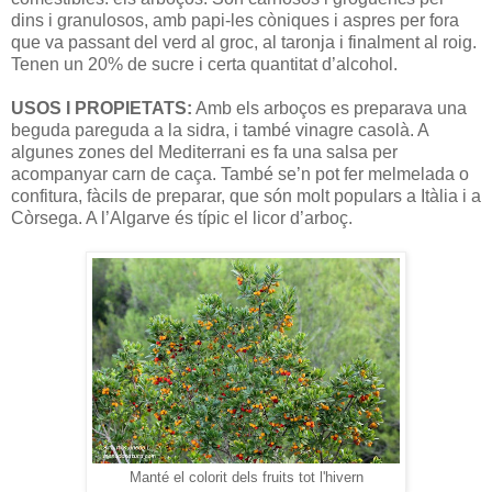
dins i granulosos, amb papi-les còniques i aspres per fora
que va passant del verd al groc, al taronja i finalment al roig.
Tenen un 20% de sucre i certa quantitat d’alcohol.
USOS I PROPIETATS:
Amb els arboços es preparava una
beguda pareguda a la sidra, i també vinagre casolà. A
algunes zones del Mediterrani es fa una salsa per
acompanyar carn de caça. També se’n pot fer melmelada o
confitura, fàcils de preparar, que són molt populars a Itàlia i a
Còrsega. A l’Algarve és típic el licor d’arboç.
Manté el colorit dels fruits tot l'hivern