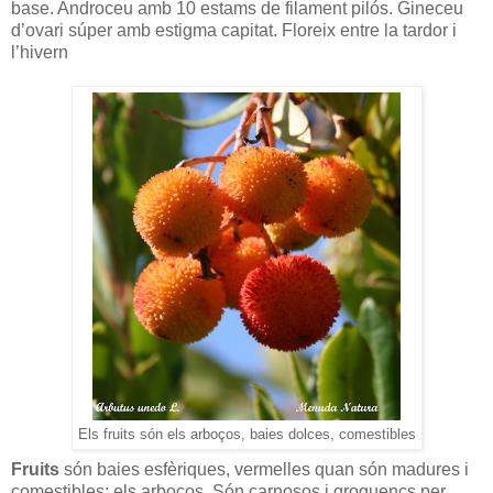
base. Androceu amb 10 estams de filament pilós. Gineceu
d’ovari súper amb estigma capitat. Floreix entre la tardor i
l’hivern
Els fruits són els arboços, baies dolces, comestibles
Fruits
són baies esfèriques, vermelles quan són madures i
comestibles: els arboços. Són carnosos i groguencs per