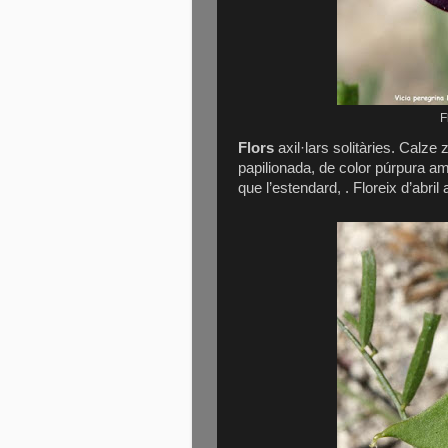
F
Flors
axil·lars solitàries. Calze
papilionada, de color púrpura 
que l’estendard, . Floreix d’abril 