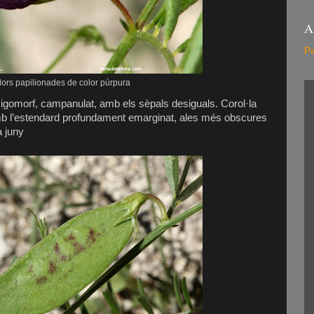
A
Pa
lors papilionades de color púrpura
 zigomorf, campanulat, amb els sèpals desiguals. Corol·la
amb l’estendard profundament emarginat, ales més obscures
a juny