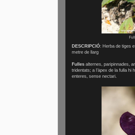
Ful
DESCRIPCIÓ
: Herba de tiges 
metre de llarg
Fulles
alternes, paripinnades, am
tridentats; a l’àpex de la fulla h
enteres, sense nectari.