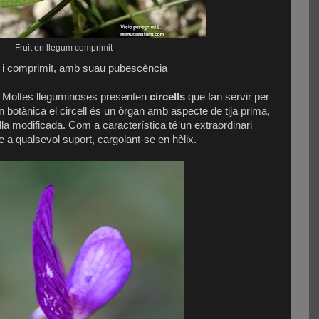
Fruit en llegum comprimit
ic i comprimit, amb suau pubescència
: Moltes lleguminoses presenten
circells
que fan servir per
n botànica el circell és un òrgan amb aspecte de tija prima,
lla modificada. Com a característica té un extraordinari
 a qualsevol suport, cargolant-se en hèlix.