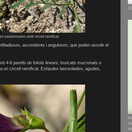
10
les paripinnades amb circell ramificat
enfiladisses, ascendents i anguloses, que poden assolir el
b 4-6 parells de folíols linears, truncats mucronats o
i ha un circell ramificat. Estípules lanceolades, agudes,
Pl
Va
so