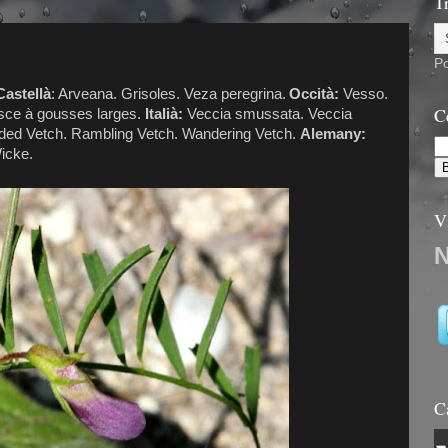
T
P
astellà
: Arveana. Grisoles. Veza peregrina.
Occità:
Vesso.
C
ce à gousses larges.
Italià:
Veccia smussata. Veccia
ed Vetch. Rambling Vetch. Wandering Vetch.
Alemany:
icke.
V
C