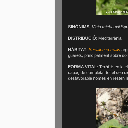
SINÒNIMS
:
Vicia michauxii
Spr
DISTRIBUCIÓ
: Mediterrània
HÀBITAT
:
Secalion cerealis
arge
guarets, principalment sobre sòl 
FORMA VITAL
:
Teròfit:
en la c
capaç de completar tot el seu ci
desfavorable només en resten les