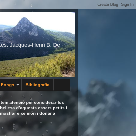
tes. Jacques-Henri B. De
s Fongs
Bibliografia
tem atenció per considerar-los
bellesa d’aquests essers petits i
 mostrar eixe món i donar a