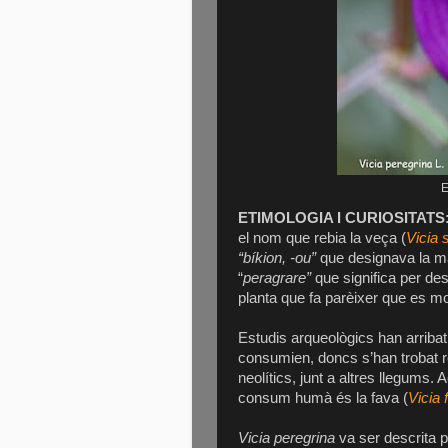
E
ETIMOLOGIA I CURIOSITATS
el nom que rebia la veça (
Vicia 
“bíkion, -ou”
que designava la mat
“
peragrare”
que significa per desp
planta que fa parèixer que es m
Estudis arqueològics han arribat
consumien, doncs s’han trobat 
neolítics, junt a altres llegums.
consum humà és la fava (
Vicia 
Vicia
peregrina
va ser descrita p