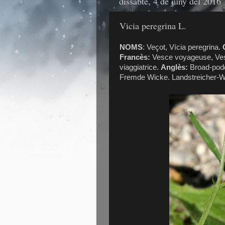
dissabte, 4 de juny del 2016
Vicia peregrina L.
NOMS
: Veçot, Vícia peregrina.
C
Francès:
Vesce voyageuse, Ves
viaggiatrice.
Anglès:
Broad-podd
Fremde Wicke. Landstreicher-W