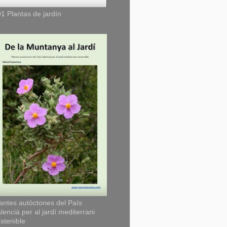
1 Plantas de jardín
antes autòctones del País
lencià per al jardí mediterrani
stenible