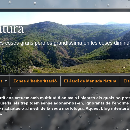
tura
les coses grans però és grandíssima en les coses diminu
es
Zones d’herborització
El Jardí de Menuda Natura
El
dí ens creuem amb multitud d’animals i plantes als quals no pres
eure’ls, els trepitgem sense adonar-nos-en, ignorants de l’enorme 
ó i adaptació al medi de la seua morfologia. Aquest blog intentarà
.