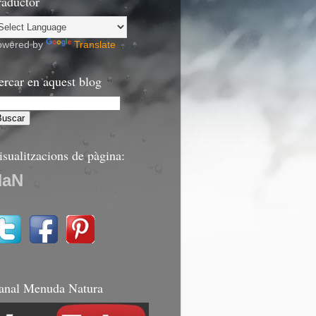
raductor
owered by
Translate
ercar en aquest blog
isualitzacions de pàgina:
NaN
anal Menuda Natura