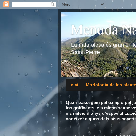
Menuda Na
La naturalesa és gran en 
Saint-Pierre
Inici
Morfologia de les plant
Animalia
Quan passegem pel camp o pel jar
insignificants, els mirem sense v
els milers d’anys d’especialitzaci
conèixer alguns dels seus secrets