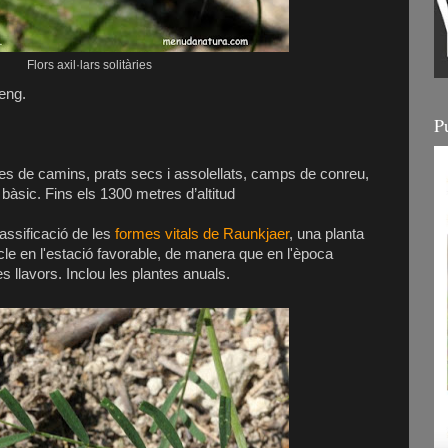
Flors axil·lars solitàries
eng.
P
s de camins, prats secs i assolellats, camps de conreu,
bàsic. Fins els 1300 metres d’altitud
lassificació de les
formes vitals de Raunkjaer
, una planta
cle en l'estació favorable, de manera que en l'època
 llavors. Inclou les plantes anuals.