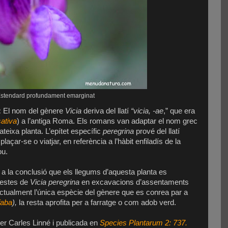
stendard profundament emarginat
:
El nom del gènere
Vicia
deriva del llatí
“vicia, -ae
,” que era
sativa
) a l’antiga Roma. Els romans van adaptar el nom grec
eixa planta. L’epítet específic
peregrina
prové del llatí
laçar-se o viatjar, en referència a l’hàbit enfiladís de la
ou.
 a la conclusió que els llegums d’aquesta planta es
restes de
Vicia peregrina
en excavacions d’assentaments
 Actualment l’única espècie del gènere que es conrea par a
faba
),
la resta aprofita per a farratge o com adob verd.
er Carles Linné i publicada en
Species Plantarum 2: 737.