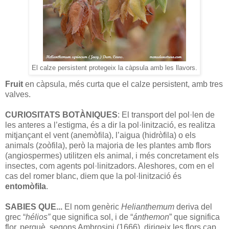
El calze persistent protegeix la càpsula amb les llavors.
Fruit
en càpsula, més curta que el calze persistent, amb tres
valves.
CURIOSITATS BOTÀNIQUES
: El transport del pol·len de
les anteres a l’estigma, és a dir la pol·linització, es realitza
mitjançant el vent (anemòfila), l’aigua (hidròfila) o els
animals (zoòfila), però la majoria de les plantes amb flors
(angiospermes) utilitzen els animal, i més concretament els
insectes, com agents pol·linitzadors. Aleshores, com en el
cas del romer blanc, diem que la pol·linització és
entomòfila
.
SABIES QUE...
El nom genèric
Helianthemum
deriva del
grec “
hélios”
que significa sol, i de “
ánthemon
” que significa
flor, perquè, segons Ambrosini (1666), dirigeix les flors cap