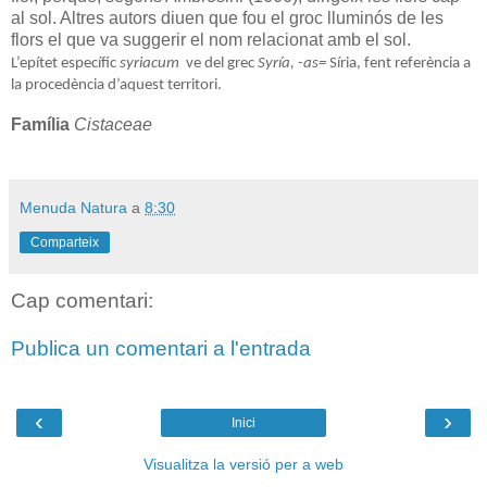
al sol. Altres autors diuen que fou el groc lluminós de les
flors el que va suggerir el nom relacionat amb el sol.
L’epítet específic
syriacum
ve del grec
Syría, -as=
Síria, fent referència a
la procedència d’aquest territori.
Família
Cistaceae
Menuda Natura
a
8:30
Comparteix
Cap comentari:
Publica un comentari a l'entrada
‹
›
Inici
Visualitza la versió per a web