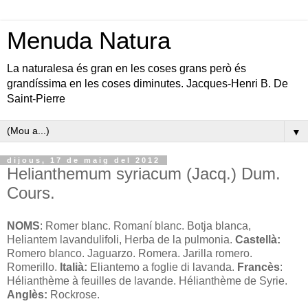
Menuda Natura
La naturalesa és gran en les coses grans però és
grandíssima en les coses diminutes. Jacques-Henri B. De
Saint-Pierre
▼
dijous, 17 de maig del 2012
Helianthemum syriacum (Jacq.) Dum.
Cours.
NOMS
: Romer blanc. Romaní blanc. Botja blanca,
Heliantem lavandulifoli, Herba de la pulmonia.
Castellà:
Romero blanco. Jaguarzo. Romera. Jarilla romero.
Romerillo.
Italià:
Eliantemo a foglie di lavanda.
Francès
:
Hélianthème à feuilles de lavande. Hélianthème de Syrie.
Anglès:
Rockrose.