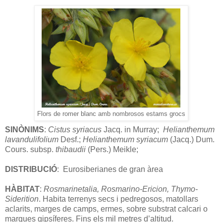
Flors de romer blanc amb nombrosos estams grocs
SINÒNIMS
:
Cistus syriacus
Jacq. in Murray;
Helianthemum
lavandulifolium
Desf.;
Helianthemum syriacum
(Jacq.) Dum.
Cours. subsp.
thibaudii
(Pers.) Meikle;
DISTRIBUCIÓ
: Eurosiberianes de gran àrea
HÀBITAT
:
Rosmarinetalia, Rosmarino-Ericion, Thymo-
Siderition
. Habita terrenys secs i pedregosos, matollars
aclarits, marges de camps, ermes, sobre substrat calcari o
margues gipsíferes. Fins els mil metres d’altitud.