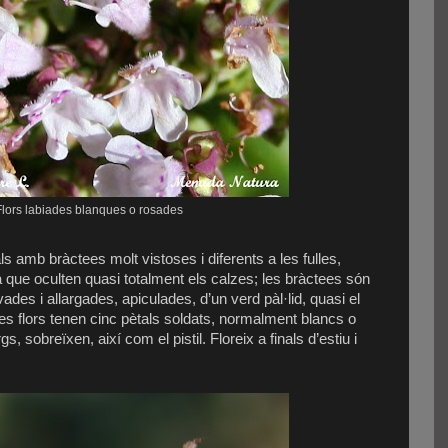
Flors labiades blanques o rosades
s amb bràctees molt vistoses i diferents a les fulles,
que oculten quasi totalment els calzes; les bràctees són
s i allargades, apiculades, d’un verd pàl·lid, quasi el
Les flors tenen cinc pètals soldats, normalment blancs o
, sobreïxen, així com el pistil. Floreix a finals d’estiu i