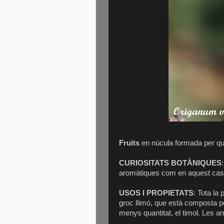
Fruits
en núcula formada per qu
CURIOSITATS BOTÀNIQUES
aromàtiques com en aquest cas, 
USOS I PROPIETATS
: Tota la
groc llimó, que està composta per
menys quantitat, el timol. Les a