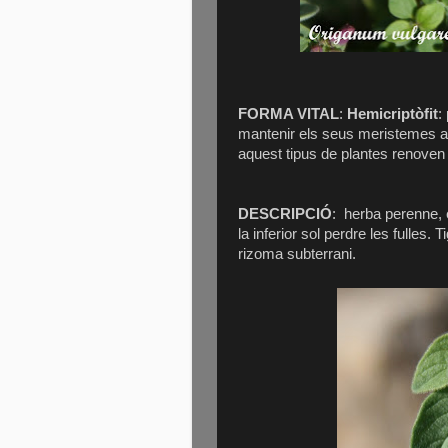
FORMA VITAL
:
Hemicriptòfit
:
mantenir els seus meristemes ar
aquest tipus de plantes renoven 
DESCRIPCIÓ
:
herba perenne, e
la inferior sol perdre les fulles
rizoma subterrani.