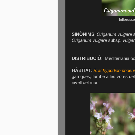
Infloresc
SINÒNIMS
:
Origanum vulgare
s
Origanum vulgare
subsp.
vulga
DISTRIBUCIÓ
:
Mediterrània oc
HÀBITAT
:
Brachypodion phoeni
garrigues, també a les vores de
nivell del mar.