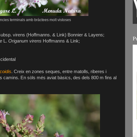
ències terminals amb bràctees molt vistoses
ubsp. virens
(Hoffmanns. & Link) Bonnier & Layens
;
P
re
L.
Origanum virens
Hoffmanns & Link;
cidental
coidis
. Creix en zones seques, entre matolls, riberes i
ls camins. En sòls més aviat bàsics, des dels 800 m fins al