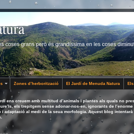
tura
les coses grans però és grandíssima en les coses diminu
es
Zones d’herborització
El Jardí de Menuda Natura
El
dí ens creuem amb multitud d’animals i plantes als quals no pres
eure’ls, els trepitgem sense adonar-nos-en, ignorants de l’enorme 
ó i adaptació al medi de la seua morfologia. Aquest blog intentarà
.