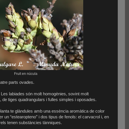
Fruit en núcula
atre parts ovades.
: Les labiades són molt homogènies, sovint molt
de tiges quadrangulars i fulles simples i oposades.
 planta te glàndules amb una essència aromàtica de color
 un “estearopteno” i dos tipus de fenols: el carvacrol i, en
rrels tenen substàncies tànniques.