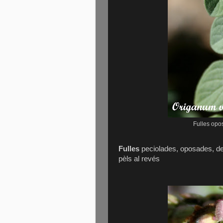
Fulles opo
Fulles
peciolades, oposades, de
pèls al revés