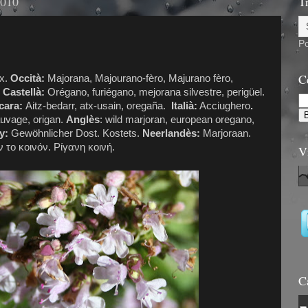
2010
T
P
C
ix.
Occità:
Majorana, Majourano-fèro, Majurano fèro,
.
Castellà:
Orégano, furiégano, mejorana silvestre, perigüel.
cara:
Aitz-bedarr, atx-usain, oregaña.
Italià:
Acciughero
.
uvage, origan.
Anglès
: wild marjoran, european oregano,
y:
Gewöhnlicher Dost. Kostets.
Neerlandès:
Marjoraan.
 το κοινόν. Ρίγανη κοινή.
V
C