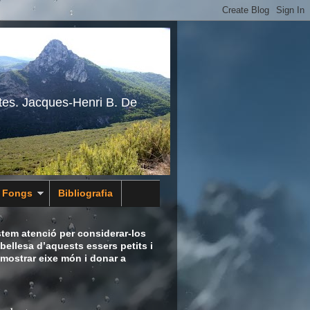
tes. Jacques-Henri B. De
s Fongs
Bibliografia
tem atenció per considerar-los
bellesa d’aquests essers petits i
 mostrar eixe món i donar a