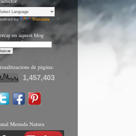
raductor
owered by
Translate
ercar en aquest blog
isualitzacions de pàgina:
1,457,403
anal Menuda Natura