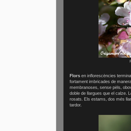
Flors
en inflorescències terminal
fortament imbricades de manera 
membranoses, sense pèls, obovade
doble de llargues que el calze. 
rosats. Els estams, dos més llargs
tardor.