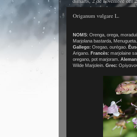
dimarts, 2 de novembre del 
Origanum vulgare L.
NOMS
: Orenga, orega, moradu
Marjolana bastarda, Menugueta
Gallego:
Oregao, ourégao.
Èus
Arigano.
Francès:
marjolaine sa
oregano, pot marjoram.
Aleman
Wilde Marjolein.
Grec:
Ορίγανον