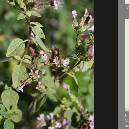
10
Pl
Va
so