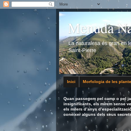
Menuda Na
La naturalesa és gran en 
Saint-Pierre
Inici
Morfologia de les plant
Animalia
Quan passegem pel camp o pel jar
insignificants, els mirem sense v
els milers d’anys d’especialitzaci
conèixer alguns dels seus secrets