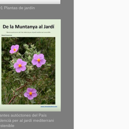
1 Plantas de jardín
antes autòctones del País
lencià per al jardí mediterrani
stenible